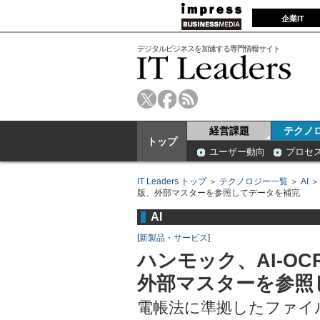
企業IT
デジタルビジネスを加速する専門情報サイト
経営課題
テクノ
トップ
ユーザー動向
プロセ
IT Leaders トップ
＞
テクノロジー一覧
＞
AI
版、外部マスターを参照してデータを補完
AI
[
新製品・サービス
]
ハンモック、AI-OC
外部マスターを参照
電帳法に準拠したファイ