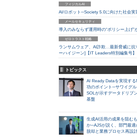
フィジカルAI
AI/ロボット─Society 5.0に向けた社会実
メールセキュリティ
導入のみならず運用時の“ポリシー上げ”が肝心
ゼロトラスト戦略
ランサムウェア、AI詐欺…最新脅威に抗
ーハイジーン]【IT Leaders特別編集号】
トピックス
AI Ready Dataを実現す
功のポイント─サワイグル
SOLが示すデータドリブ
基盤
生成AI活用の成果を阻む
か─AJSが説く、部門最適
脱却と業務プロセス再設