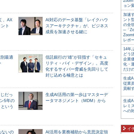
Zoo
ョン変
加速す
く、AX
AI対応のデータ基盤「レイクハウ
ント
の全
メント
スアーキテクチャ」が、ビジネス
─「Z
成長を加速させる鍵に
Zoomt
レポ
14
どう
個別最適
信託銀行の“雄”が目指す「セキュ
企業
か
リティ・バイ・デザイン」。高度
化・
化するサイバー脅威を先回りして
だけの
封じ込める極意とは
生成A
従業
貢献す
同じだっ
生成AI活用の第一歩はマスターデ
ン5年の
ータマネジメント（MDM）から
生成
レミ
」という
への
イ
れないの
AI活用を業務補助から意思決定領