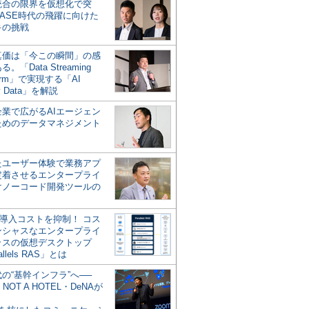
統合の限界を仮想化で突
ASE時代の飛躍に向けた
キの挑戦
の真価は「今この瞬間」の感
。「Data Streaming
form」で実現する「AI
y Data」を解説
企業で広がるAIエージェン
ためのデータマネジメント
？
たユーザー体験で業務アプ
定着させるエンタープライ
けノーコード開発ツールの
の導入コストを抑制！ コス
ンシャスなエンタープライ
ラスの仮想デスクトップ
allels RAS」とは
代の“基幹インフラ”へ──
NOT A HOTEL・DeNAが