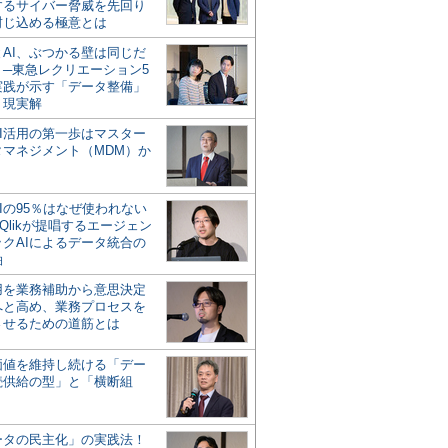
するサイバー脅威を先回り
封じ込める極意とは
とAI、ぶつかる壁は同じだ
」─東急レクリエーション5
実践が示す「データ整備」
う現実解
AI活用の第一歩はマスター
タマネジメント（MDM）か
Iの95％はなぜ使われない
Qlikが提唱するエージェン
ックAIによるデータ統合の
軸
活用を業務補助から意思決定
へと高め、業務プロセスを
させるための道筋とは
の価値を維持し続ける「デー
続供給の型」と「横断組
ータの民主化」の実践法！