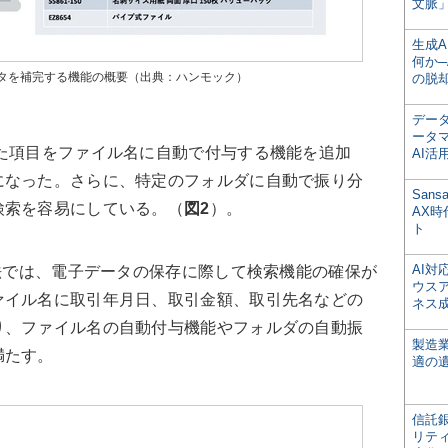
文脈」
生成
何か─
タを補完する機能の概要（出典：ハンモック）
の脱
デー
ータ
た項目をファイル名に自動で付与する機能を追加
AI活
になった。さらに、特定のフォルダに自動で振り分
San
検索を容易にしている。（
図2
）。
AX
ト
AI
法では、電子データの保存に際して検索機能の確保が
ウス
ァイル名に取引年月日、取引金額、取引先名などの
ネス
り、ファイル名の自動付与機能やフォルダの自動振
製造
満たす。
適の
信託銀
リテ