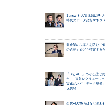
Sansan社の実践知に基づ
時代のデータ品質マネジ
製造業のAI導入を阻む「
の遺産」をどう打破する
「BIとAI、ぶつかる壁は
た」─東急レクリエーショ
実践が示す「データ整備
現実解
企業AIの95％はなぜ使わ