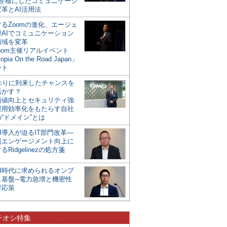
mを核にしたコミュニケーシ
革とAI活用法
るZoomの進化、エージェ
型AIでコミュニケーション
領域を変革
oom主催リアルイベント
opia On the Road Japan」
ート
年ぶりに到来したチャンスを
活かす？
価値向上とセキュリティ強
運用効率化をもたらす自社
“ドメイン”とは
I導入が迫るIT部門改革―
員エンゲージメント向上に
るRidgelinezの処方箋
AI時代に求められるオンプ
ス基盤─電力急増と機密性
対応策
チオシ特集