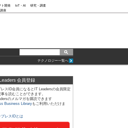
フト開発
IoT・AI
研究・調査
講座
テクノロジー一覧へ
 Leaders 会員登録
レスID会員になるとIT Leadersの会員限定
記事を読むことができます。
Leadersのメルマガを購読できます
ss Business Library
もご利用いただけま
ンプレスIDとは