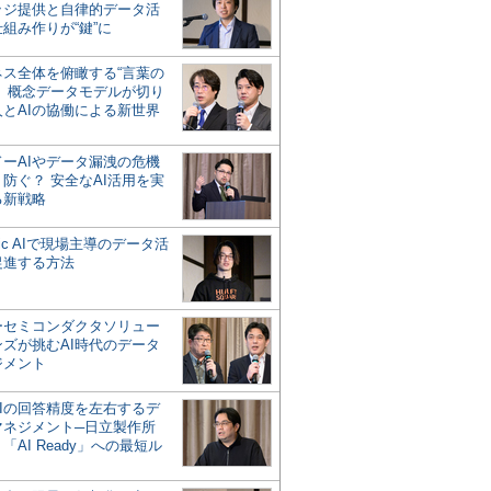
ッジ提供と自律的データ活
組み作りが“鍵”に
ネス全体を俯瞰する“言葉の
”、概念データモデルが切り
人とAIの協働による新世界
？
ドーAIやデータ漏洩の危機
防ぐ？ 安全なAI活用を実
る新戦略
ntic AIで現場主導のデータ活
促進する方法
ーセミコンダクタソリュー
ンズが挑むAI時代のデータ
ジメント
AIの回答精度を左右するデ
マネジメント─日立製作所
「AI Ready」への最短ル