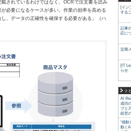
載されているわけではなく、OCRで注文書を読み
[イン
業が必要になるケースが多い。作業の効率を高める
する
合し、データの正確性を確保する必要がある」（ハ
記事
応に
定期
[IT
らせ
ト
AI R
成功
プとJ
経営
“感動
動くA