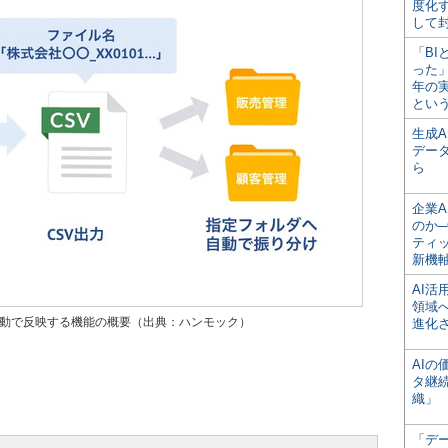
度化
して
「BI
った
年の
とい
生成
デー
ら
企業A
のか─
ティ
新機
AI
領域
自動で反映する機能の概要（出典：ハンモック）
進化
AI
タ継
織」
「デ