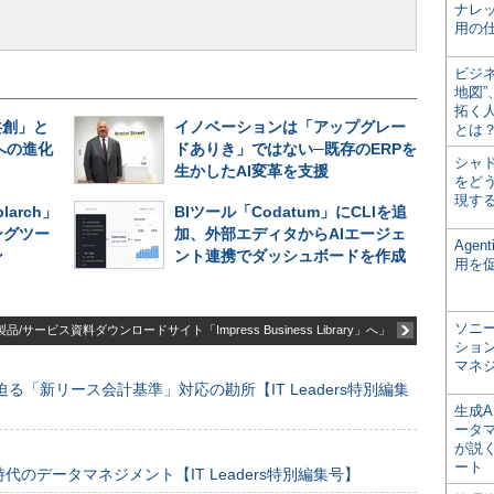
ナレ
用の仕
ビジ
地図
拓く
共創」と
イノベーションは「アップグレー
とは
への進化
ドありき」ではない─既存のERPを
シャ
生かしたAI変革を支援
をどう
現す
larch」
BIツール「Codatum」にCLIを追
ングツー
加、外部エディタからAIエージェ
Age
ン
ント連携でダッシュボードを作成
用を
ソニ
品/サービス資料ダウンロードサイト「Impress Business Library」へ」
ショ
マネ
る「新リース会計基準」対応の勘所【IT Leaders特別編集
生成
ータ
が説く
ート
のデータマネジメント【IT Leaders特別編集号】