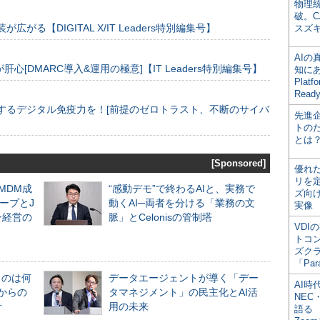
物理
破。C
装が広がる【DIGITAL X/IT Leaders特別編集号】
スズ
AI
[DMARC導入&運用の極意]【IT Leaders特別編集号】
知にある
Plat
Read
するデジタル免疫力を！[前提のゼロトラスト、不断のサイバ
先進
トの
とは
[Sponsored]
優れ
リを
るMDM成
“感動デモ”で終わるAIと、実務で
ズ向
ープとJ
動くAI─両者を分ける「業務の文
実像
ン経営の
脈」とCelonisの管制塔
VDI
トコ
ズク
「Par
ものは何
データエージェントが導く「デー
AI時
からの
タマネジメント」の民主化とAI活
NEC・
計
用の未来
語る