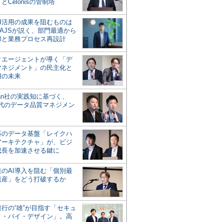
とCelonisの管制塔
AI活用の成果を阻むものは
AJSが説く、部門最適から
却と業務プロセス再設計
タエージェントが導く「デ
マネジメント」の民主化と
用の未来
san社の実践知に基づく、
時代のデータ品質マネジメン
対応のデータ基盤「レイクハ
アーキテクチャ」が、ビジ
成長を加速させる鍵に
業のAI導入を阻む「個別最
遺産」をどう打破するか
行の“雄”が目指す「セキュ
ィ・バイ・デザイン」。高