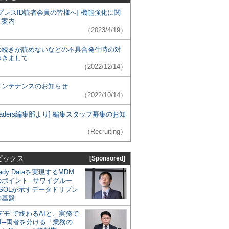
プレスID読者会員の皆様へ] 機能強化に関
ご案内
（2023/4/19）
の続きが読めないなどの不具合発生時の対
つきまして
（2022/12/14）
メンテナンスのお知らせ
（2022/10/14）
 Leaders編集部より] 編集スタッフ募集のお知
（Recruiting）
ピックス
[Sponsored]
eady Dataを実現するMDM
のポイント─サワイグルー
SOLが示すデータドリブン
の基盤
デモ”で終わるAIと、実務で
I─両者を分ける「業務の