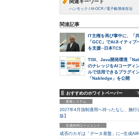
関連キーワード
ハンモック
/
AI-OCR
/
電子帳簿保存法
関連記事
IT主権を再び掌中に、「
「GCC」でAIネイティブ
を支援─日本TCS
TISI、Java開発環境「Nab
のナレッジをAIコーディ
ルで活用できるプラグイ
「Nabledge」を公開
おすすめのホワイトペーパー
「製
業務システム
2027年4月強制適用へ待ったなし、施行迫
版】
生成AI/AIエージェント
成否のカギは「データ基盤」に─生成AI時代