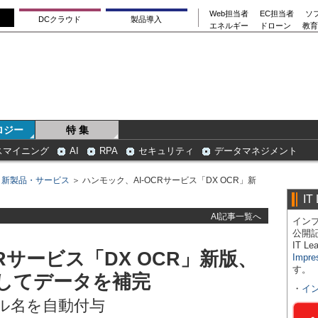
Web担当者
EC担当者
ソ
DCクラウド
製品導入
エネルギー
ドローン
教育
ロジー
特 集
スマイニング
AI
RPA
セキュリティ
データマネジメント
＞
新製品・サービス
＞ ハンモック、AI-OCRサービス「DX OCR」新
IT
AI記事一覧へ
インプ
公開
IT 
Rサービス「DX OCR」新版、
Impre
す。
してデータを補完
・
イ
ル名を自動付与