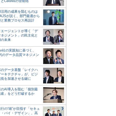
とCelonisの管制塔
AI活用の成果を阻むものは
AJSが説く、部門最適から
却と業務プロセス再設計
タエージェントが導く「デ
マネジメント」の民主化と
用の未来
san社の実践知に基づく、
時代のデータ品質マネジメン
対応のデータ基盤「レイクハ
アーキテクチャ」が、ビジ
成長を加速させる鍵に
業のAI導入を阻む「個別最
遺産」をどう打破するか
行の“雄”が目指す「セキュ
ィ・バイ・デザイン」。高