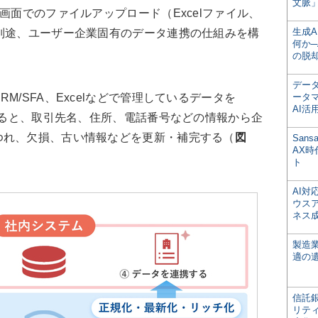
文脈」
画面でのファイルアップロード（Excelファイル、
生成
別途、ユーザー企業固有のデータ連携の仕組みを構
何か─
の脱
デー
/SFA、Excelなどで管理しているデータを
ータ
AI活
enceと連携すると、取引先名、住所、電話番号などの情報から企
ゆれ、欠損、古い情報などを更新・補完する（
図
San
AX
ト
AI
ウス
ネス
製造
適の
信託銀
リテ