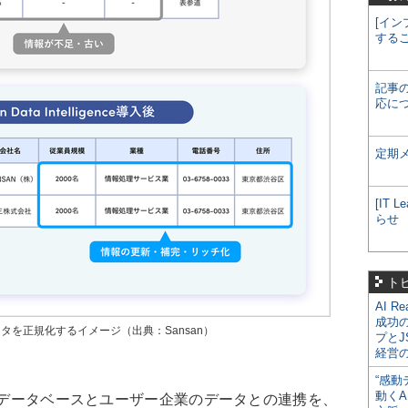
[イン
する
記事
応に
定期
[IT
らせ
ト
AI R
成功
で取引先データを正規化するイメージ（出典：Sansan）
プとJ
経営
“感動
動くA
enceの企業データベースとユーザー企業のデータとの連携を、