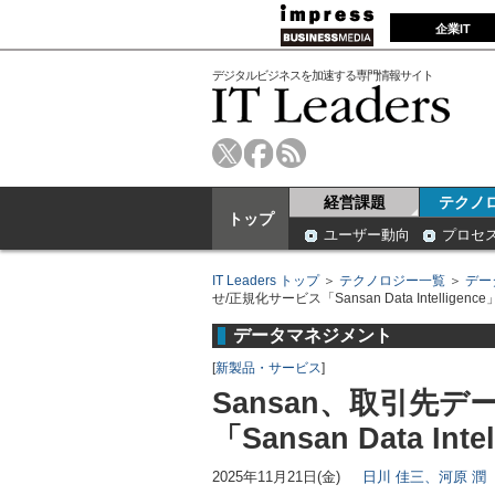
企業IT
デジタルビジネスを加速する専門情報サイト
経営課題
テクノ
トップ
ユーザー動向
プロセ
IT Leaders トップ
＞
テクノロジー一覧
＞
デー
せ/正規化サービス「Sansan Data Intelligen
データマネジメント
[
新製品・サービス
]
Sansan、取引先
「Sansan Data Int
2025年11月21日(金)
日川 佳三、河原 潤（I