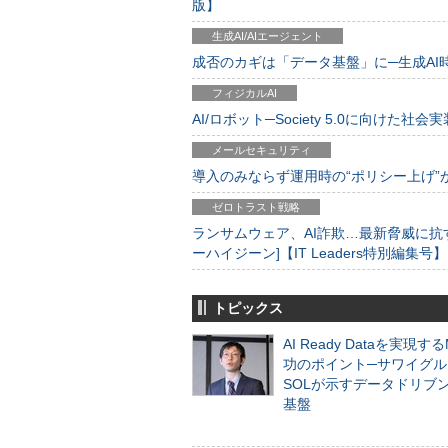
版】
生成AI/AIエージェント
成否のカギは「データ基盤」に─生成AI時代
フィジカルAI
AI/ロボット─Society 5.0に向けた社会実
メールセキュリティ
導入のみならず運用時の“ポリシー上げ”が肝心
ゼロトラスト戦略
ランサムウェア、AI詐欺…最新脅威に抗
ーハイジーン]【IT Leaders特別編集号】
トピックス
AI Ready Dataを実現す
功のポイント─サワイグル
SOLが示すデータドリブ
基盤