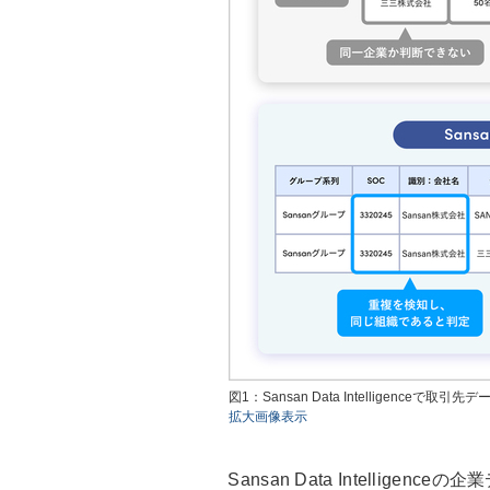
図1：Sansan Data Intelligence
拡大画像表示
Sansan Data Intellig