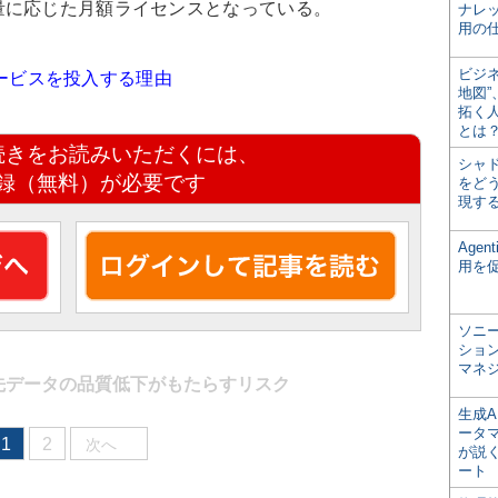
量に応じた月額ライセンスとなっている。
ナレ
用の仕
ビジ
化サービスを投入する理由
地図
拓く
とは
続きをお読みいただくには、
シャ
録（無料）が必要です
をどう
現す
Age
用を
ソニ
ショ
マネ
先データの品質低下がもたらすリスク
生成
ータ
1
2
次へ
が説く
ート