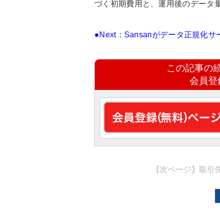
づく初期費用と、運用後のデータ
●Next：Sansanがデータ正規
この記事の
会員登
【次ページ】
取引