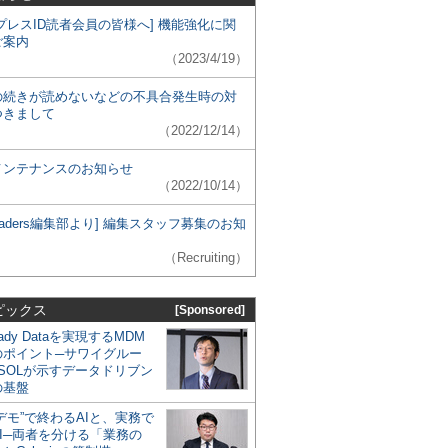
プレスID読者会員の皆様へ] 機能強化に関
ご案内
（2023/4/19）
の続きが読めないなどの不具合発生時の対
つきまして
（2022/12/14）
メンテナンスのお知らせ
（2022/10/14）
 Leaders編集部より] 編集スタッフ募集のお知
（Recruiting）
ピックス
[Sponsored]
eady Dataを実現するMDM
のポイント─サワイグルー
SOLが示すデータドリブン
の基盤
デモ”で終わるAIと、実務で
I─両者を分ける「業務の