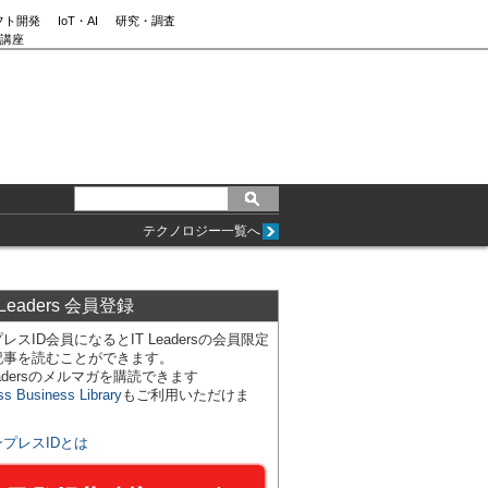
フト開発
IoT・AI
研究・調査
講座
テクノロジー一覧へ
 Leaders 会員登録
レスID会員になるとIT Leadersの会員限定
記事を読むことができます。
Leadersのメルマガを購読できます
ss Business Library
もご利用いただけま
ンプレスIDとは