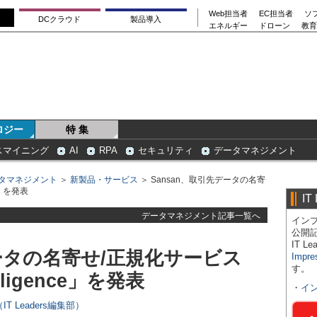
Web担当者
EC担当者
ソ
DCクラウド
製品導入
エネルギー
ドローン
教育
ロジー
特 集
スマイニング
AI
RPA
セキュリティ
データマネジメント
タマネジメント
＞
新製品・サービス
＞ Sansan、取引先データの名寄
ce」を発表
IT
データマネジメント記事一覧へ
インプ
公開
IT 
データの名寄せ/正規化サービス
Impre
す。
elligence」を発表
・
イ
T Leaders編集部）