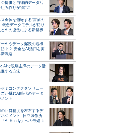
ッジ提供と自律的データ活
組み作りが“鍵”に
ネス全体を俯瞰する“言葉の
”、概念データモデルが切り
人とAIの協働による新世界
？
ドーAIやデータ漏洩の危機
防ぐ？ 安全なAI活用を実
る新戦略
ntic AIで現場主導のデータ活
促進する方法
ーセミコンダクタソリュー
ンズが挑むAI時代のデータ
ジメント
AIの回答精度を左右するデ
マネジメント─日立製作所
「AI Ready」への最短ル