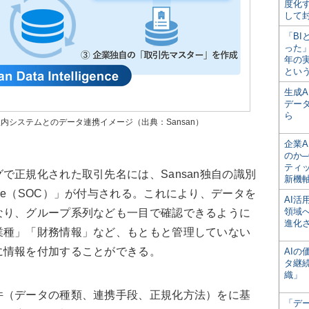
度化
して
「BI
った
年の
とい
生成
デー
ら
eの機能と、社内システムとのデータ連携イメージ（出典：Sansan）
企業A
のか─
ティ
正規化された取引先名には、Sansan独自の識別
新機
ion Code（SOC）」が付与される。これにより、データを
AI
領域
なり、グループ系列なども一目で確認できるように
進化
業種」「財務情報」など、もともと管理していない
に情報を付加することができる。
AI
タ継
織」
（データの種類、連携手段、正規化方法）をに基
「デ