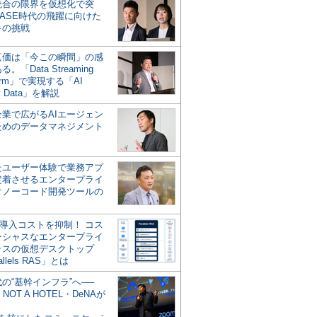
統合の限界を仮想化で突
ASE時代の飛躍に向けた
キの挑戦
の真価は「今この瞬間」の感
。「Data Streaming
form」で実現する「AI
y Data」を解説
企業で広がるAIエージェン
ためのデータマネジメント
？
たユーザー体験で業務アプ
定着させるエンタープライ
けノーコード開発ツールの
の導入コストを抑制！ コス
ンシャスなエンタープライ
ラスの仮想デスクトップ
allels RAS」とは
代の“基幹インフラ”へ──
NOT A HOTEL・DeNAが