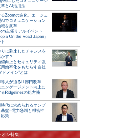
mを核にしたコミュニケーシ
革とAI活用法
るZoomの進化、エージェ
型AIでコミュニケーション
領域を変革
oom主催リアルイベント
opia On the Road Japan」
ート
年ぶりに到来したチャンスを
活かす？
価値向上とセキュリティ強
運用効率化をもたらす自社
“ドメイン”とは
I導入が迫るIT部門改革―
員エンゲージメント向上に
るRidgelinezの処方箋
AI時代に求められるオンプ
ス基盤─電力急増と機密性
対応策
チオシ特集