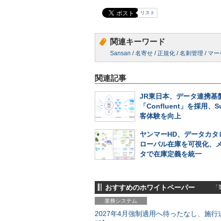
リスト
関連キーワード
Sansan
/
名寄せ
/
正規化
/
名刺管理
/
マー
関連記事
JR東日本、データ連携基
「Confluent」を採用、S
客体験を向上
ヤンマーHD、データカタ
ローバル在庫を可視化、
タで在庫定義を統一
おすすめのホワイトペーパー
「製
業務システム
2027年4月強制適用へ待ったなし、施行迫