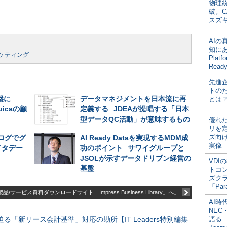
物理
破。C
スズ
AI
知にある
ケティング
Plat
Read
先進
トの
盤に
データマネジメントを日本流に再
とは
uicaの顧
定義する─JDEAが提唱する「日本
型データQC活動」が意味するもの
優れ
リを
ズ向
ログでグ
AI Ready Dataを実現するMDM成
実像
メタデー
功のポイント─サワイグループと
JSOLが示すデータドリブン経営の
VDI
基盤
トコ
ズク
「Par
品/サービス資料ダウンロードサイト「Impress Business Library」へ」
AI時
NEC・
る「新リース会計基準」対応の勘所【IT Leaders特別編集
語る