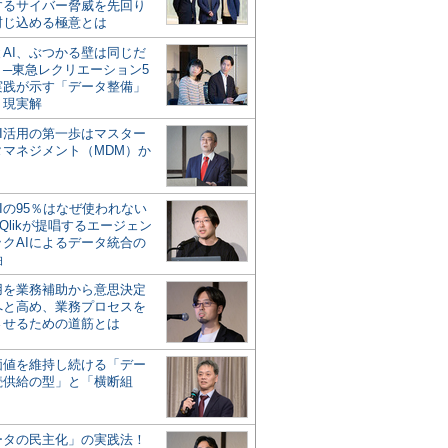
するサイバー脅威を先回り
封じ込める極意とは
とAI、ぶつかる壁は同じだ
」─東急レクリエーション5
実践が示す「データ整備」
う現実解
AI活用の第一歩はマスター
タマネジメント（MDM）か
Iの95％はなぜ使われない
Qlikが提唱するエージェン
ックAIによるデータ統合の
軸
活用を業務補助から意思決定
へと高め、業務プロセスを
させるための道筋とは
の価値を維持し続ける「デー
続供給の型」と「横断組
ータの民主化」の実践法！