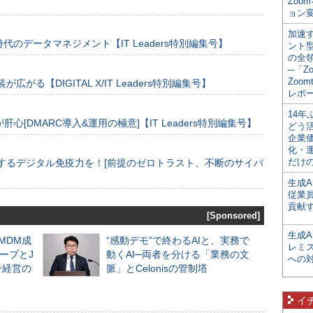
Zoo
ョン変
加速す
のデータマネジメント【IT Leaders特別編集号】
ント
の全
─「Z
Zoomt
装が広がる【DIGITAL X/IT Leaders特別編集号】
レポ
14
[DMARC導入&運用の極意]【IT Leaders特別編集号】
どう
企業
化・
だけの
するデジタル免疫力を！[前提のゼロトラスト、不断のサイバ
生成A
従業
貢献す
[Sponsored]
生成
るMDM成
“感動デモ”で終わるAIと、実務で
レミ
ープとJ
動くAI─両者を分ける「業務の文
への
ン経営の
脈」とCelonisの管制塔
イ