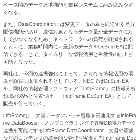
ベース間のデータ連携機能を業務システムに組み込みやす
くなる。
また、DataCoordinatorには変更データのみを転送する差分
配信機能があり、送信対象となるデータ量が全データに対
して少なくなるため、ネットワークへの負荷が軽減される
とともに、業務時間内にも最新のデータをDr.Sum EAに配
信できることで、タイムリーな情報活用と生産性の向上が
可能となった。
両社は、今回の連携強化によって、さらなる情報活用の環
境が顧客に提供されるとしている。NECではDr.Sum EA
を、同社の情報管理ソフトウェア「InfoFrame」の情報分析
領域の製品と位置づけ、「InfoFrame Dr.Sum EA」として、
販売を行っていく。
InfoFrameは、大量データのバッチ処理を高速化するInfoFra
me DataBooster、ノンプログラミングで異種DB間のデータ
連携を可能にするInfoFrame DataCoordinator、文書や画像
などのコンテンツの統合的な管理を実現するInfoFrame Doc