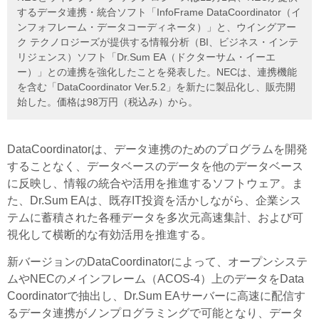
するデータ連携・統合ソフト「InfoFrame DataCoordinator（イ
ンフォフレーム・データコーディネータ）」と、ウイングアー
ク テクノロジーズが提供する情報分析（BI、ビジネス・インテ
リジェンス）ソフト「Dr.Sum EA（ドクターサム・イーエ
ー）」との連携を強化したことを発表した。NECは、連携機能
を含む「DataCoordinator Ver.5.2」を新たに製品化し、販売開
始した。価格は98万円（税込み）から。
DataCoordinatorは、データ連携のためのプログラムを開発
することなく、データベースのデータを他のデータベース
に反映し、情報の統合や活用を推進するソフトウェア。ま
た、Dr.Sum EAは、既存IT投資を活かしながら、企業シス
テムに蓄積された各種データを多次元高速集計、および可
視化して横断的な有効活用を推進する。
新バージョンのDataCoordinatorによって、オープンシステ
ムやNECのメインフレーム（ACOS-4）上のデータをData
Coordinatorで抽出し、Dr.Sum EAサーバーに高速に配信す
るデータ連携がノンプログラミングで可能となり、データ