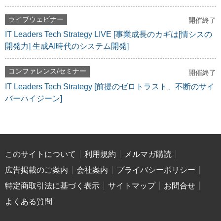
ライブウェビナー
開催終了
IT Leaders Tech Strategy LIVE [事業成長のカギは[情シスの
開発力] 生成AI時代のシステム開発]
コンファレンス/セミナー
開催終了
IT Leaders Tech Strategy [前提のゼロトラスト、不断のサイ
バーハイジーン]
このサイトについて
利用規約
メルマガ購読
広告掲載のご案内
会社案内
プライバシーポリシー
特定商取引法に基づく表示
サイトマップ
お問合せ
よくある質問