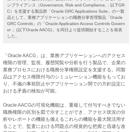
ンプライアンス（Governance, Risk and Compliance,：以下GR
C）を支援する製品群「Oracle GRC Applications Suite」の一製
品として、業務アプリケーションの職務分掌管理製品「Oracle
GRC Controls」の「Oracle Application Access Controls Govern
or 」(以下Oracle AACG)」を同日より提供開始することを発表
した。
「Oracle AACG」は、業務アプリケーションへのアクセス
権限の管理、監視、履歴閲覧や分析を行う製品で、企業の
業務プロセスにおける職務分掌権限設定を支援する。同製
品はアクセス権限付与のシミュレーション機能をもってお
り、不備の事前防止やアプリケーション間での方針設定に
おける矛盾の検知が可能。
Oracle AACGの可視化機能は、重複して付与すべきでない
職務権限の区別を図で示すことができ、アクセス状況の分
析やレポートの機能も備えるこれらの機能を最大限活用す
ることで、監査における問題点の視覚的な把握と迅速な改