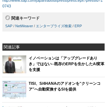
http://www.sap.com/japan/about/press/press.epx?pressid=1
0743
関連キーワード
SAP
/
NetWeaver
/
エンタープライズ検索
/
ERP
関連記事
イノベーションは「アップグレードあり
き」ではない─既存のERPを生かしたAI変革
を支援
TISI、S/4HANAのアドオンを“クリーンコ
ア”へ自動変換するSIを提供