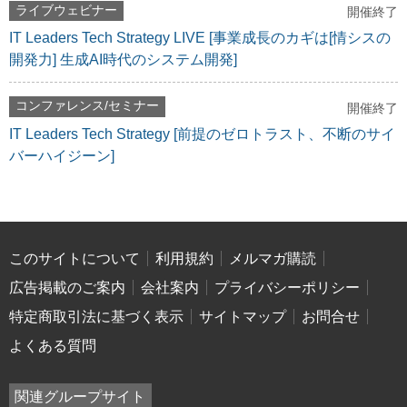
ライブウェビナー
開催終了
IT Leaders Tech Strategy LIVE [事業成長のカギは[情シスの
開発力] 生成AI時代のシステム開発]
コンファレンス/セミナー
開催終了
IT Leaders Tech Strategy [前提のゼロトラスト、不断のサイ
バーハイジーン]
このサイトについて
利用規約
メルマガ購読
広告掲載のご案内
会社案内
プライバシーポリシー
特定商取引法に基づく表示
サイトマップ
お問合せ
よくある質問
関連グループサイト