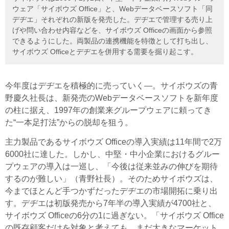
ウェア「サイボウズ Office」と、Webデータベースソフト「同
デヂエ」それぞれの新版を発売した。デヂエで管理する売り上
げや問い合わせ内容などを、サイボウズ Officeの画面から参照
できるようにした。両製品の連携機能を特徴として打ち出し、
サイボウズ Officeとデヂエを併用する需要を掘り起こす。
今年度はデヂエを積極的に売っていく—。サイボウズの青
野慶久社長は、新発売のWebデータベースソフトを新年度
の柱に据え、1997年の創業来グループウェアに頼ってき
た“一本足打法”からの脱却を狙う。
主力製品であるサイボウズ Officeの導入実績は11年間で2万
6000社に達した。しかし、中堅・中小企業におけるグルー
プウェアの導入は一巡し、「今後は従来並みの伸びを期待
するのが難しい」（青野社長）。そのためサイボウズは、
今までほとんど手つかずだったデヂエの市場開拓に乗り出
す。デヂエは初版発売から7年半の導入実績が4700社と、
サイボウズ Officeの6分の1に過ぎない。「サイボウズ Office
の既存顧客だけを対象と考えても、まだ大きなマーケット