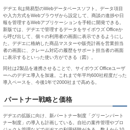
デヂエ 8は簡易型のWebデータベースソフト。データ項目
や入力方式をWebブラウザから設定して、商談の進捗や日
報を管理するWebアプリケーションを手軽に開発できる。
新版では、デヂエで管理するデータをサイボウズ Officeか
ら呼び出して、個々の利用者の画面に表示できるようにし
た。デヂエに格納した商品マスターや販売計画を営業担当
者の画面に、クレーム対応の履歴をサポート担当者の画面
に表示するといった使い方ができる（図）。
同社は2製品を連携させることで、サイボウズ Officeユーザ
ーへのデヂエ導入を加速。これまで年平均600社程度だった
導入ペースを、今後1年で2000社まで高める。
パートナー戦略と価格
デヂエの拡販に向け、新パートナー制度「グリーンパート
ナー制度」の導入も計画している。自社の案件管理やプロ
ジェクト管理などでデヂエの利用経験がある、数人から10