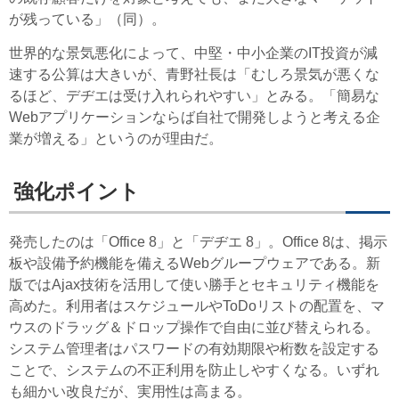
が残っている」（同）。
世界的な景気悪化によって、中堅・中小企業のIT投資が減
速する公算は大きいが、青野社長は「むしろ景気が悪くな
るほど、デヂエは受け入れられやすい」とみる。「簡易な
Webアプリケーションならば自社で開発しようと考える企
業が増える」というのが理由だ。
強化ポイント
発売したのは「Office 8」と「デヂエ 8」。Office 8は、掲示
板や設備予約機能を備えるWebグループウェアである。新
版ではAjax技術を活用して使い勝手とセキュリティ機能を
高めた。利用者はスケジュールやToDoリストの配置を、マ
ウスのドラッグ＆ドロップ操作で自由に並び替えられる。
システム管理者はパスワードの有効期限や桁数を設定する
ことで、システムの不正利用を防止しやすくなる。いずれ
も細かい改良だが、実用性は高まる。