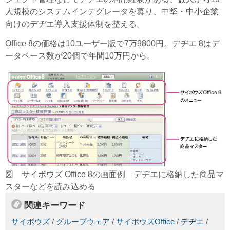
人規模のシステムインテグレータを募り、中堅・中小企業
向けのデヂエ導入支援体制を整える。
Office 8の価格は10ユーザー版で7万9800円。デヂエ 8はデ
ータベース数が20個で年間10万円から。
図 サイボウズ Office 8の画面例 デヂエに格納した商品マ
スターなどを読み込める
関連キーワード
サイボウズ
/
グループウェア
/
サイボウズOffice
/
デヂエ
/