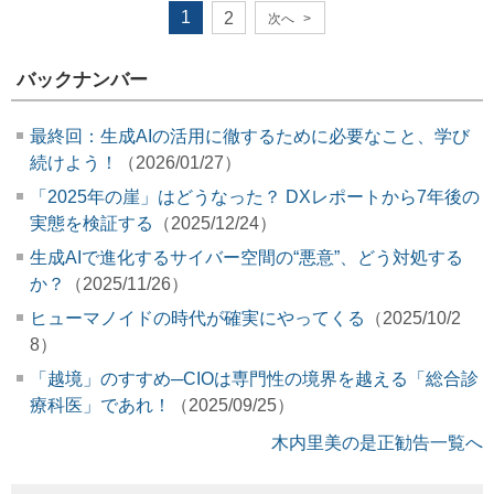
1
2
次へ
>
バックナンバー
最終回：生成AIの活用に徹するために必要なこと、学び
続けよう！
（2026/01/27）
「2025年の崖」はどうなった？ DXレポートから7年後の
実態を検証する
（2025/12/24）
生成AIで進化するサイバー空間の“悪意”、どう対処する
か？
（2025/11/26）
ヒューマノイドの時代が確実にやってくる
（2025/10/2
8）
「越境」のすすめ─CIOは専門性の境界を越える「総合診
療科医」であれ！
（2025/09/25）
木内里美の是正勧告一覧へ