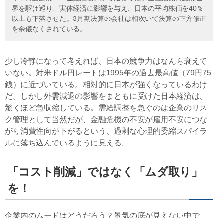
界を駆け巡り、実体経済に影響を与え、日本の平均株価を40％
以上も下落させた。3月期決算の会社は相次いで決算の下方修正
を余儀なくされている。
少し冷静になって考えれば、日本の競争力はなんら衰えて
いない。対米ドル円レートは1995年の過去最高値（79円75
銭）に近づいている。相対的に日本が強くなっているわけ
だ。しかし外需減退の影響をまともに受けた日本経済は、
驚くほど急収縮している。需給調整を急ぐのは企業のリス
ク管理として当然だが、金融危機の不安が雇用不安につな
がり消費性向が下がるという、過剰な心理的委縮スパイラ
ルに落ち込んでいるように見える。
「コスト削減」ではなく「ムダ取り」
を！
企業内のムードはどうだろう？景気の底が見えない中で、