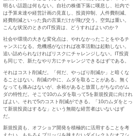
明るい話題は何もない。自社の株価下落に嘆息し、社内で
は予算未達や経営計画の見直し、投資抑制、人件費削減、
経費削減といった負の言葉だけが飛び交う。空気は重い。
こんな状況のときのIT投資は、どうすればよいのか？
社会や環境の大きな変化点は、やれなかったことをやるチ
ャンスになる。危機感がなければ改革活動は起動しない。
追い詰められなければリスクにチャレンジしない。IT投資
も同じで、新たなやり方にチャレンジできるはずである。
それはコスト削減だ。「何だ、やっぱり削減か」と暗くな
ることはない。削減の中に、ムダを取ることがある。無く
なっても痛みはないが、余裕があると放置しがちなのがム
ダの特性だ。そこで10のムダを取って5を新規投資に向けれ
ばよい。それで5のコスト削減ができる。「10のムダをとっ
て新規投資はするな」という無能な経営者はいないはず
だ。
新規投資も、オフショア開発を積極的に活用することを考
えたい。もちろんブリッジを挟まないダイレクトなオフシ