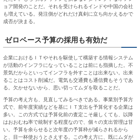
ョア開発のことだ。それを受けられるインドや中国の会社
も増えている。発注側がどれだけ真剣に立ち向かえるかで
成否が決まる。
ゼロベース予算の採用も有効だ
企業におけるＩＴやそれを駆使して構築する情報システム
が活動のインフラになっていることは前にも指摘した。不
景気だからといってインフラを外すことは出来ない。出来
ることはコスト削減だ。電気も交通費も通信費もそうであ
る。欠かせないから、思い切ってムダを取ることだ。
予算の考え方も、見直してみるべきである。事業別予算方
式で、前年度実績などを基にＩＴ支出を予算化する企業は
多い。この方式では予算化前の査定こそ厳しくても、以降
はおおむね率で統制する程度なので、個々の支出管理は甘
い。予算を余らせると次年度の予算枠が減らされるから
と、目一杯使おうとさえする。この考え方に、既にムダが