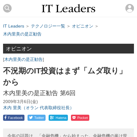
IT Leaders
＞
テクノロジー一覧
＞
オピニオン
＞
木内里美の是正勧告
オピニオン
木内里美の是正勧告
不況期のIT投資はまず「ムダ取り」
から
木内里美の是正勧告 第6回
2009年3月6日(金)
木内 里美（オラン 代表取締役社長）
!
Facebook
Twitter
Hatena
Pocket
今年の話題は、「金融危機」から始まった。金融危機の嵐は世