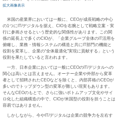
拡大画像表示
米国の産業界においては一般に、CEOが成長戦略の中心
の1つにIT/デジタルを据え、CIOを右腕として戦略立案・実
行に参画させるという歴史的な関係性があります。この関
係の延長上で多くのCIOが、「企業グループ全体のIT活用を
俯瞰し、業務・情報システムの構造と共にIT部門の機能と
役割を変革し、企業の“全体最適化”実現に貢献する」という
役割を果たしていると言われます。
一方、日本企業においては一般にCEOのIT/デジタルへの
関心は高いとは言えません。オーナー企業や外部から変革
者として招聘されたCEOなどを除くと、内部昇格のCEOが
多いのでトップダウン型の変革が難しい現実もあります。
そんなCEOのもとで、さらに強いボトムアップ文化やサイ
ロ化した組織構造の中で、CIOが米国型の役割を担うことは
容易ではありません。
しかしながら、今やIT/デジタルは企業の競争力を左右す