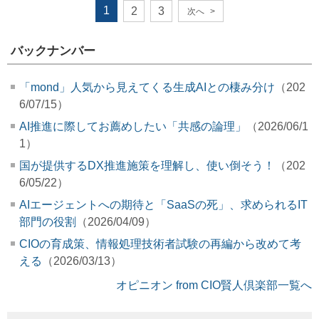
1
2
3
次へ
>
バックナンバー
「mond」人気から見えてくる生成AIとの棲み分け
（202
6/07/15）
AI推進に際してお薦めしたい「共感の論理」
（2026/06/1
1）
国が提供するDX推進施策を理解し、使い倒そう！
（202
6/05/22）
AIエージェントへの期待と「SaaSの死」、求められるIT
部門の役割
（2026/04/09）
CIOの育成策、情報処理技術者試験の再編から改めて考
える
（2026/03/13）
オピニオン from CIO賢人倶楽部一覧へ