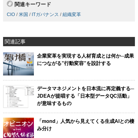
関連キーワード
CIO
/
米国
/
ITガバナンス
/
組織変革
関連記事
企業変革を実現する人材育成とは何か─成果
につながる”行動変容”を設計する
データマネジメントを日本流に再定義する─
JDEAが提唱する「日本型データQC活動」
が意味するもの
「mond」人気から見えてくる生成AIとの棲
み分け