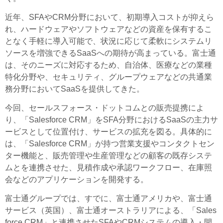
近年、SFAやCRM分野において、初期導入コストが抑えら
れ、ハードウェアやソフトウェアなどの資産を保有するこ
となく手軽に導入可能で、状況に応じて柔軟にシステムリ
ソースを増強できるSaaSへの期待が高まっている。富士通
は、そのニーズに対応するため、自治体、医療などの業種
特化分野や、セキュリティ、グループウェアなどの共通業
務分野においてSaaSを提供してきた。
今回、セールスフォース・ドットコムとの販売提携によ
り、「Salesforce CRM」をSFA分野におけるSaaSの主力サ
ービスとして位置付け、サービスの拡充を図る。具体的に
は、「Salesforce CRM」が持つ営業支援やコンタクトセン
ター機能と、販売管理や生産管理などの顧客の既存システ
ムとを連携させた、見積作成や承認ワークフロー、在庫照
会などのアプリケーションを開発する。
富士通グループでは、すでに、富士通アメリカや、富士通
サービス（英国）、富士通オーストラリアによる、「Sales
force CRM」と連携させたSFAやCRMシステムの導入・開