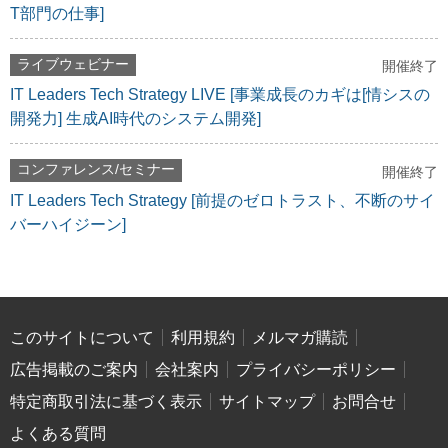
T部門の仕事]
ライブウェビナー
開催終了
IT Leaders Tech Strategy LIVE [事業成長のカギは[情シスの
開発力] 生成AI時代のシステム開発]
コンファレンス/セミナー
開催終了
IT Leaders Tech Strategy [前提のゼロトラスト、不断のサイ
バーハイジーン]
このサイトについて
利用規約
メルマガ購読
広告掲載のご案内
会社案内
プライバシーポリシー
特定商取引法に基づく表示
サイトマップ
お問合せ
よくある質問