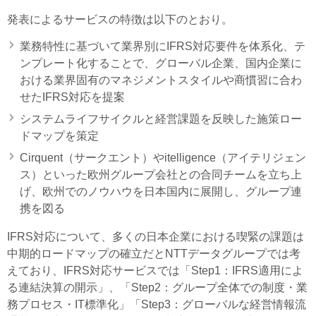
発表によるサービスの特徴は以下のとおり。
業務特性に基づいて業界別にIFRS対応要件を体系化、テ
ンプレート化することで、グローバル企業、国内企業に
おける業界固有のマネジメントスタイルや商慣習に合わ
せたIFRS対応を提案
システムライフサイクルと経営課題を反映した施策ロー
ドマップを策定
Cirquent（サークエント）やitelligence（アイテリジェン
ス）といった欧州グループ会社との合同チームを立ち上
げ、欧州でのノウハウを日本国内に展開し、グループ連
携を図る
IFRS対応について、多くの日本企業における喫緊の課題は
中期的ロードマップの確立だとNTTデータグループでは考
えており、IFRS対応サービスでは「Step1：IFRS適用によ
る連結決算の開示」、「Step2：グループ全体での制度・業
務プロセス・IT標準化」「Step3：グローバルな経営情報流