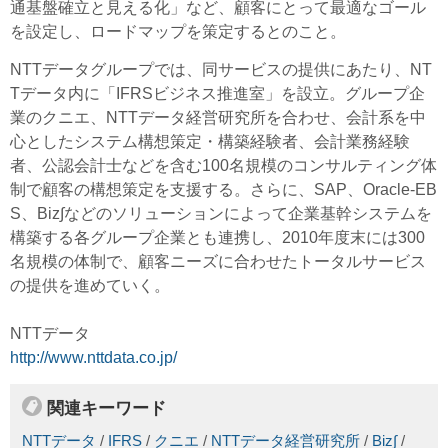
通基盤確立と見える化」など、顧客にとって最適なゴール
を設定し、ロードマップを策定するとのこと。
NTTデータグループでは、同サービスの提供にあたり、NT
Tデータ内に「IFRSビジネス推進室」を設立。グループ企
業のクニエ、NTTデータ経営研究所を合わせ、会計系を中
心としたシステム構想策定・構築経験者、会計業務経験
者、公認会計士などを含む100名規模のコンサルティング体
制で顧客の構想策定を支援する。さらに、SAP、Oracle-EB
S、Biz∫などのソリューションによって企業基幹システムを
構築する各グループ企業とも連携し、2010年度末には300
名規模の体制で、顧客ニーズに合わせたトータルサービス
の提供を進めていく。
NTTデータ
http://www.nttdata.co.jp/
関連キーワード
NTTデータ
/
IFRS
/
クニエ
/
NTTデータ経営研究所
/
Biz∫
/