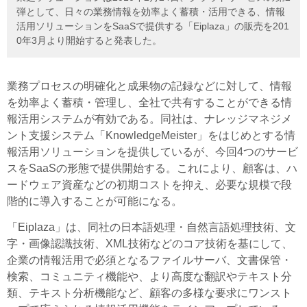
弾として、日々の業務情報を効率よく蓄積・活用できる、情報
活用ソリューションをSaaSで提供する「Eiplaza」の販売を201
0年3月より開始すると発表した。
業務プロセスの明確化と成果物の記録などに対して、情報
を効率よく蓄積・管理し、全社で共有することができる情
報活用システムが有効である。同社は、ナレッジマネジメ
ント支援システム「KnowledgeMeister」をはじめとする情
報活用ソリューションを提供しているが、今回4つのサービ
スをSaaSの形態で提供開始する。これにより、顧客は、ハ
ードウェア資産などの初期コストを抑え、必要な規模で段
階的に導入することが可能になる。
「Eiplaza」は、同社の日本語処理・自然言語処理技術、文
字・画像認識技術、XML技術などのコア技術を基にして、
企業の情報活用で必須となるファイルサーバ、文書保管・
検索、コミュニティ機能や、より高度な翻訳やテキスト分
類、テキスト分析機能など、顧客の多様な要求にワンスト