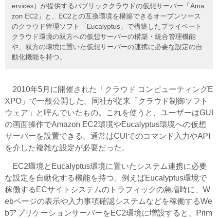
ervices）が提供するパブリッククラウドの仮想サーバー「Ama
zon EC2」と、EC2との互換環境を構築できるオープンソース
のクラウド管理ソフト「Eucalyptus」で構築したプライベート
クラウド環境の双方への仮想サーバーの構築・統合管理機能
や、双方の環境に置いた仮想サーバーの連携に必要な設定の自
動化機能を持つ。
2010年5月に開催された「クラウド コンピューティングE
XPO」で一般公開した。同社が従来「クラウド制御ソフト
ウェア」と呼んでいたもの。これを使うと、ユーザーはGUI
の画面操作でAmazon EC2環境やEucalyptus環境への仮想
サーバーを設置できる。通常はCUIでのコマンド入力やAPI
を介した複雑な設定が必要だった。
EC2環境とEucalyptus環境に置いたシステム連携に必要
な設定を自動化する機能を持つ。例えばEucalyptus環境で
稼働するECサイトシステムのトラフィックの急増時に、W
ebページの表示や入力事項確認システムなどを稼働するWe
bアプリケーションサーバーをEC2環境に増設すると、Prim