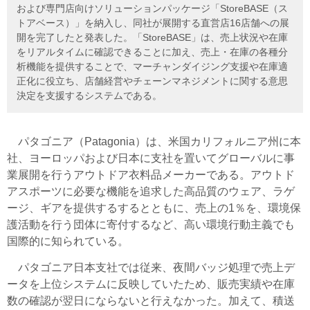
および専門店向けソリューションパッケージ「StoreBASE（ス
トアベース）」を納入し、同社が展開する直営店16店舗への展
開を完了したと発表した。「StoreBASE」は、売上状況や在庫
をリアルタイムに確認できることに加え、売上・在庫の各種分
析機能を提供することで、マーチャンダイジング支援や在庫適
正化に役立ち、店舗経営やチェーンマネジメントに関する意思
決定を支援するシステムである。
パタゴニア（Patagonia）は、米国カリフォルニア州に本
社、ヨーロッパおよび日本に支社を置いてグローバルに事
業展開を行うアウトドア衣料品メーカーである。アウトド
アスポーツに必要な機能を追求した高品質のウェア、ラゲ
ージ、ギアを提供するするとともに、売上の1％を、環境保
護活動を行う団体に寄付するなど、高い環境行動主義でも
国際的に知られている。
パタゴニア日本支社では従来、夜間バッジ処理で売上デ
ータを上位システムに反映していたため、販売実績や在庫
数の確認が翌日にならないと行えなかった。加えて、積送