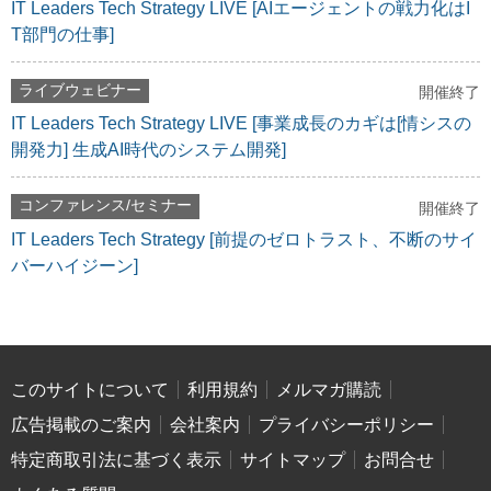
IT Leaders Tech Strategy LIVE [AIエージェントの戦力化はI
T部門の仕事]
ライブウェビナー
開催終了
IT Leaders Tech Strategy LIVE [事業成長のカギは[情シスの
開発力] 生成AI時代のシステム開発]
コンファレンス/セミナー
開催終了
IT Leaders Tech Strategy [前提のゼロトラスト、不断のサイ
バーハイジーン]
このサイトについて
利用規約
メルマガ購読
広告掲載のご案内
会社案内
プライバシーポリシー
特定商取引法に基づく表示
サイトマップ
お問合せ