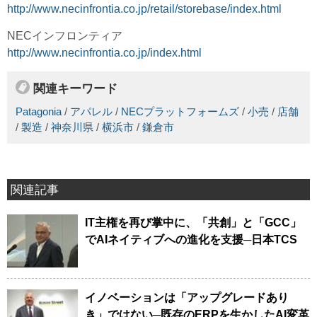
http://www.necinfrontia.co.jp/retail/storebase/index.html
NECインフロンティア
http://www.necinfrontia.co.jp/index.html
関連キーワード
Patagonia
/
アパレル
/
NECプラットフォームズ
/
小売
/
店舗
/
製造
/
神奈川県
/
横浜市
/
鎌倉市
関連記事
IT主権を再び掌中に、「共創」と「GCC」
でAIネイティブへの進化を支援─日本TCS
イノベーションは「アップグレードあり
き」ではない─既存のERPを生かしたAI変革