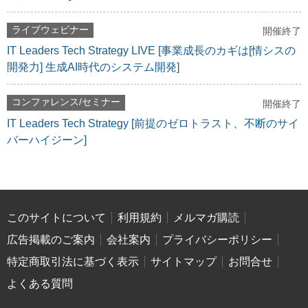
ライブウェビナー
開催終了
IT Leaders Tech Strategy LIVE [事業成長のカギは[情シスの
開発力] 生成AI時代のシステム開発]
コンファレンス/セミナー
開催終了
IT Leaders Tech Strategy [前提のゼロトラスト、不断のサイ
バーハイジーン]
このサイトについて
利用規約
メルマガ購読
広告掲載のご案内
会社案内
プライバシーポリシー
特定商取引法に基づく表示
サイトマップ
お問合せ
よくある質問