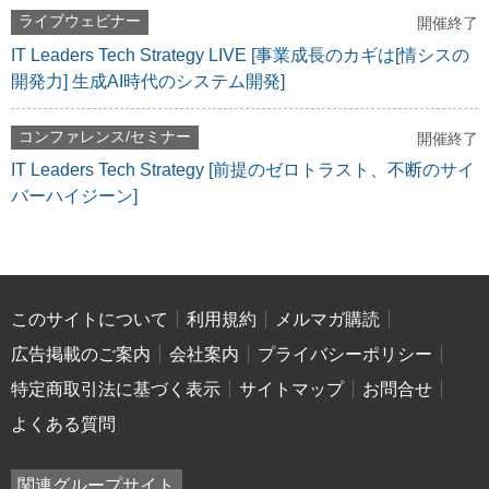
ライブウェビナー
開催終了
IT Leaders Tech Strategy LIVE [事業成長のカギは[情シスの
開発力] 生成AI時代のシステム開発]
コンファレンス/セミナー
開催終了
IT Leaders Tech Strategy [前提のゼロトラスト、不断のサイ
バーハイジーン]
このサイトについて
利用規約
メルマガ購読
広告掲載のご案内
会社案内
プライバシーポリシー
特定商取引法に基づく表示
サイトマップ
お問合せ
よくある質問
関連グループサイト