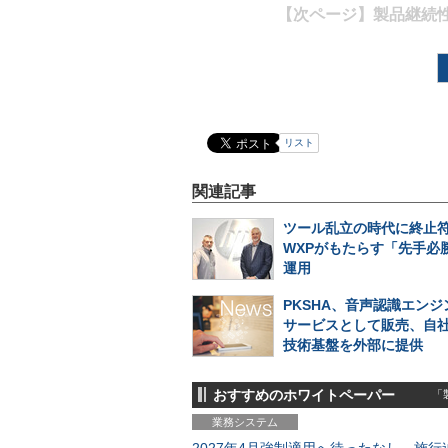
【次ページ】
製品継続
リスト
関連記事
ツール乱立の時代に終止符
WXPがもたらす「先手必勝
運用
PKSHA、音声認識エンジン
サービスとして販売、自
技術基盤を外部に提供
おすすめのホワイトペーパー
「製
業務システム