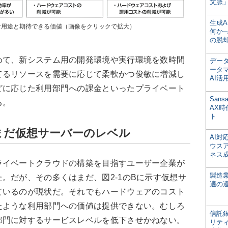
文脈」
生成
な用途と期待できる価値（画像をクリックで拡大）
何か─
の脱
めて、新システム用の開発環境や実行環境を数時間
デー
ータ
てるリソースを需要に応じて柔軟かつ俊敏に増減し
AI活
どに応じた利用部門への課金といったプライベート
San
る。
AX
ト
まだ仮想サーバーのレベル
AI
ウス
ネス
ライベートクラウドの構築を目指すユーザー企業が
製造
。だが、その多くはまだ、図2-1のBに示す仮想サ
適の
ているのが現状だ。それでもハードウェアのコスト
たような利用部門への価値は提供できない。むしろ
信託銀
部門に対するサービスレベルを低下させかねない。
リテ