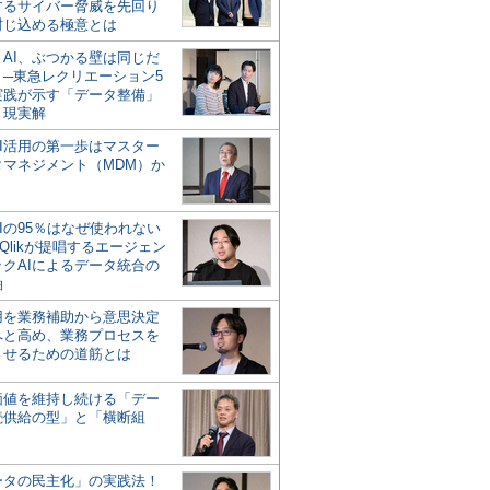
するサイバー脅威を先回り
封じ込める極意とは
とAI、ぶつかる壁は同じだ
」─東急レクリエーション5
実践が示す「データ整備」
う現実解
AI活用の第一歩はマスター
タマネジメント（MDM）か
Iの95％はなぜ使われない
Qlikが提唱するエージェン
ックAIによるデータ統合の
軸
活用を業務補助から意思決定
へと高め、業務プロセスを
させるための道筋とは
の価値を維持し続ける「デー
続供給の型」と「横断組
ータの民主化」の実践法！