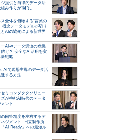
ッジ提供と自律的データ活
組み作りが“鍵”に
ネス全体を俯瞰する“言葉の
”、概念データモデルが切り
人とAIの協働による新世界
？
ドーAIやデータ漏洩の危機
防ぐ？ 安全なAI活用を実
る新戦略
ntic AIで現場主導のデータ活
促進する方法
ーセミコンダクタソリュー
ンズが挑むAI時代のデータ
ジメント
AIの回答精度を左右するデ
マネジメント─日立製作所
「AI Ready」への最短ル