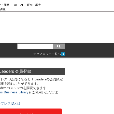
フト開発
IoT・AI
研究・調査
講座
テクノロジー一覧へ
 Leaders 会員登録
レスID会員になるとIT Leadersの会員限定
記事を読むことができます。
Leadersのメルマガを購読できます
ss Business Library
もご利用いただけま
ンプレスIDとは