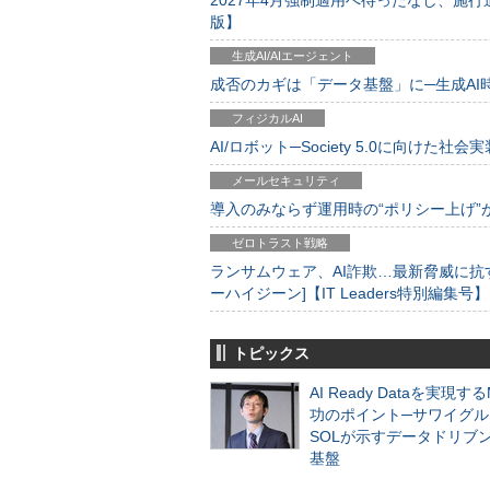
2027年4月強制適用へ待ったなし、施行迫
版】
生成AI/AIエージェント
成否のカギは「データ基盤」に─生成AI時代
フィジカルAI
AI/ロボット─Society 5.0に向けた社会実
メールセキュリティ
導入のみならず運用時の“ポリシー上げ”が肝心
ゼロトラスト戦略
ランサムウェア、AI詐欺…最新脅威に抗
ーハイジーン]【IT Leaders特別編集号】
トピックス
AI Ready Dataを実現す
功のポイント─サワイグル
SOLが示すデータドリブ
基盤