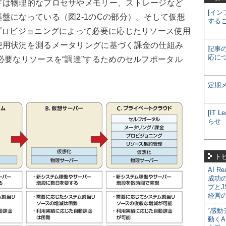
ドは物理的なプロセサやメモリー、ストレージなど
[イン
盤になっている（図2-1のCの部分）。そして仮想
する
プロビジョニングによって必要に応じたリソース使用
使用状況を測るメータリングに基づく課金の仕組み
記事
応に
必要なリソースを“調達”するためのセルフポータル
定期
[IT
らせ
ト
AI R
成功
プとJ
経営
“感動
動くA