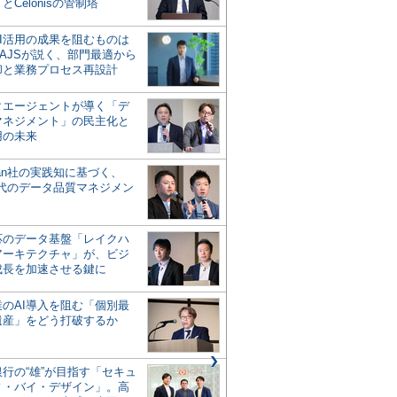
とCelonisの管制塔
AI活用の成果を阻むものは
AJSが説く、部門最適から
却と業務プロセス再設計
タエージェントが導く「デ
マネジメント」の民主化と
用の未来
san社の実践知に基づく、
時代のデータ品質マネジメン
対応のデータ基盤「レイクハ
アーキテクチャ」が、ビジ
成長を加速させる鍵に
業のAI導入を阻む「個別最
遺産」をどう打破するか
行の“雄”が目指す「セキュ
ィ・バイ・デザイン」。高