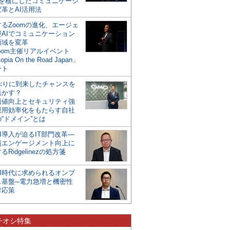
mを核にしたコミュニケーシ
革とAI活用法
るZoomの進化、エージェ
型AIでコミュニケーション
領域を変革
oom主催リアルイベント
opia On the Road Japan」
ート
年ぶりに到来したチャンスを
活かす？
価値向上とセキュリティ強
運用効率化をもたらす自社
“ドメイン”とは
I導入が迫るIT部門改革―
員エンゲージメント向上に
るRidgelinezの処方箋
AI時代に求められるオンプ
ス基盤─電力急増と機密性
対応策
チオシ特集