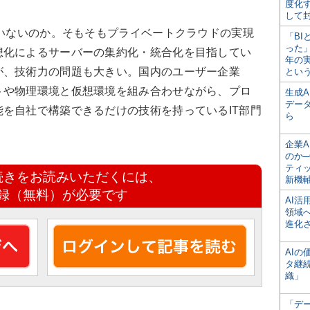
度化
して
ていないのか。そもそもプライベートクラウドの実現
「BI
った
想化によるサーバーの集約化・統合化を目指してい
年の
が、技術力の問題も大きい。国内のユーザー企業
とい
トや物理環境と仮想環境を組み合わせながら、プロ
生成
デー
を自社で構築できるだけの技術を持っているIT部門
ら
企業A
のか─
ティ
続きをお読みいただくには、
新機
録（無料）が必要です
AI
領域
進化
AI
タ継
織」
「デ