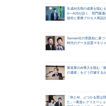
生成AI活用の成果を阻む
か─AJSが説く、部門最適
脱却と業務プロセス再設
Sansan社の実践知に基づ
時代のデータ品質マネジ
製造業のAI導入を阻む「
の遺産」をどう打破する
「BIとAI、ぶつかる壁は
た」─東急レクリエーショ