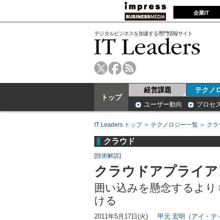
企業IT
デジタルビジネスを加速する専門情報サイト
経営課題
テクノ
トップ
ユーザー動向
プロセ
IT Leaders トップ
＞
テクノロジー一覧
＞
クラ
クラウド
[
技術解説
]
クラウドアプライア
囲い込みを懸念するより
ける
2011年5月17日(火)
甲元 宏明（アイ・テ