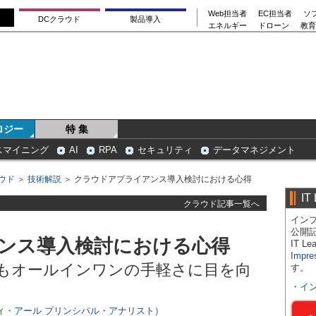
Web担当者
EC担当者
ソ
DCクラウド
製品導入
エネルギー
ドローン
教育
ロジー
特 集
スマイニング
AI
RPA
セキュリティ
データマネジメント
ウド
＞
技術解説
＞ クラウドアプライアンス導入検討における心得
IT
クラウド記事一覧へ
インプ
公開
ンス導入検討における心得
IT 
Impre
もオールインワンの手軽さに目を向
す。
・
イ
ィ・アール プリンシパル・アナリスト）