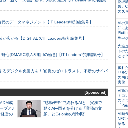
る「新リース会計基準」対応の勘所【IT Leaders特別編集
物理
破。C
スズ
のデータマネジメント【IT Leaders特別編集号】
AI
知にある
Plat
Read
装が広がる【DIGITAL X/IT Leaders特別編集号】
先進
トの
[DMARC導入&運用の極意]【IT Leaders特別編集号】
とは
優れ
するデジタル免疫力を！[前提のゼロトラスト、不断のサイバ
リを
ズ向
実像
VDI
[Sponsored]
トコ
ズク
るMDM成
“感動デモ”で終わるAIと、実務で
「Par
ープとJ
動くAI─両者を分ける「業務の文
ン経営の
脈」とCelonisの管制塔
AI時
NEC・
語る