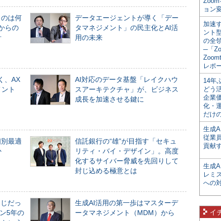
Zoo
ョン変
ものは何
データエージェントが導く「デー
加速す
からの
タマネジメント」の民主化とAI活
ント
計
用の未来
の全
─「Z
Zoomt
レポ
く、AX
AI対応のデータ基盤「レイクハウ
14
メント
スアーキテクチャ」が、ビジネス
どう
企業
成長を加速させる鍵に
化・
だけの
生成A
従業
個別最適
信託銀行の“雄”が目指す「セキュ
貢献す
か
リティ・バイ・デザイン」。高度
化するサイバー脅威を先回りして
生成
封じ込める極意とは
レミ
への
同じだっ
生成AI活用の第一歩はマスターデ
イ
ン5年の
ータマネジメント（MDM）から