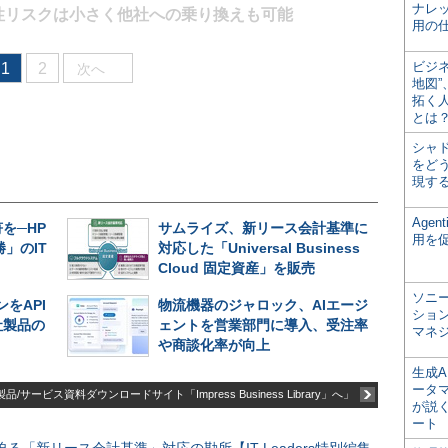
ナレ
性リスクは小さく他社への乗り換えも可能
用の仕
ビジ
1
2
次へ
地図
拓く
とは
シャ
をどう
現す
Age
を─HP
サムライズ、新リース会計基準に
用を
」のIT
対応した「Universal Business
Cloud 固定資産」を販売
ソニ
をAPI
物流機器のジャロック、AIエージ
ショ
社製品の
ェントを営業部門に導入、受注率
マネ
や商談化率が向上
生成
ータ
品/サービス資料ダウンロードサイト「Impress Business Library」へ」
が説く
ート