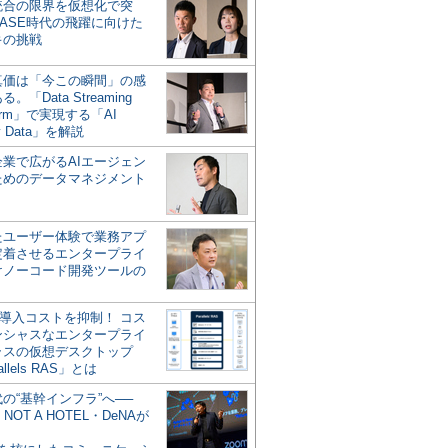
統合の限界を仮想化で突
ASE時代の飛躍に向けた
キの挑戦
の真価は「今この瞬間」の感
。「Data Streaming
form」で実現する「AI
y Data」を解説
企業で広がるAIエージェン
ためのデータマネジメント
？
たユーザー体験で業務アプ
定着させるエンタープライ
けノーコード開発ツールの
の導入コストを抑制！ コス
ンシャスなエンタープライ
ラスの仮想デスクトップ
allels RAS」とは
代の“基幹インフラ”へ──
NOT A HOTEL・DeNAが