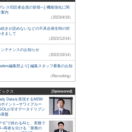
プレスID読者会員の皆様へ] 機能強化に関
ご案内
（2023/4/19）
の続きが読めないなどの不具合発生時の対
つきまして
（2022/12/14）
メンテナンスのお知らせ
（2022/10/14）
 Leaders編集部より] 編集スタッフ募集のお知
（Recruiting）
ピックス
[Sponsored]
eady Dataを実現するMDM
のポイント─サワイグルー
SOLが示すデータドリブン
の基盤
デモ”で終わるAIと、実務で
I─両者を分ける「業務の