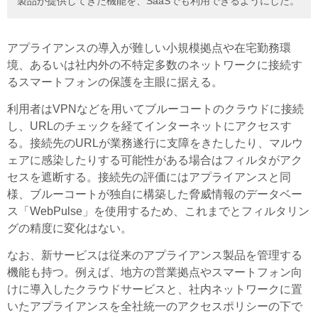
製品が提供してきた機能を、SaaSでも利用できるようにした。
アプライアンスの導入が難しい小規模拠点や在宅勤務環
境、あるいは社内外の不特定多数のネットワークに接続す
るスマートフォンの保護を主眼に据える。
利用者はVPNなどを用いてブルーコートのクラウドに接続
し、URLのチェックを経てインターネットにアクセスす
る。接続先のURLが業務遂行に支障をきたしたり、マルウ
ェアに感染したりする可能性がある場合はフィルタがアク
セスを遮断する。接続先の評価にはアプライアンスと同
様、ブルーコートが独自に構築した脅威情報のデータベー
ス「WebPulse」を使用するため、これまでとフィルタリン
グの精度に変化はない。
なお、新サービスは従来のアプライアンス製品を管理する
機能も持つ。例えば、地方の営業拠点やスマートフォン向
けに導入したクラウドサービスと、社内ネットワークに置
いたアプライアンスを全社統一のアクセスポリシーの下で