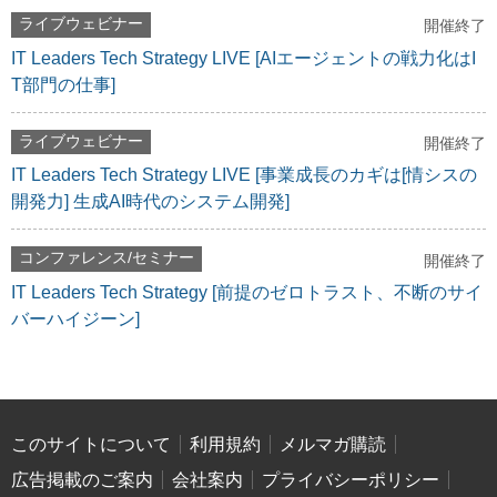
ライブウェビナー
開催終了
IT Leaders Tech Strategy LIVE [AIエージェントの戦力化はI
T部門の仕事]
ライブウェビナー
開催終了
IT Leaders Tech Strategy LIVE [事業成長のカギは[情シスの
開発力] 生成AI時代のシステム開発]
コンファレンス/セミナー
開催終了
IT Leaders Tech Strategy [前提のゼロトラスト、不断のサイ
バーハイジーン]
このサイトについて
利用規約
メルマガ購読
広告掲載のご案内
会社案内
プライバシーポリシー