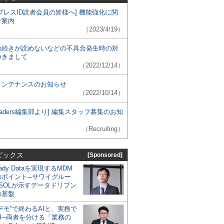
プレスID読者会員の皆様へ] 機能強化に関
ご案内
（2023/4/19）
の続きが読めないなどの不具合発生時の対
つきまして
（2022/12/14）
メンテナンスのお知らせ
（2022/10/14）
 Leaders編集部より] 編集スタッフ募集のお知
（Recruiting）
ピックス
[Sponsored]
eady Dataを実現するMDM
のポイント─サワイグルー
SOLが示すデータドリブン
の基盤
デモ”で終わるAIと、実務で
I─両者を分ける「業務の