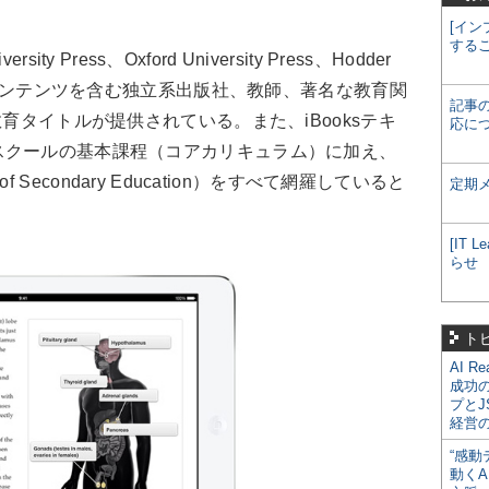
[イン
する
ty Press、Oxford University Press、Hodder
教育コンテンツを含む独立系出版社、教師、著名な教育関
記事
教育タイトルが提供されている。また、iBooksテキ
応に
スクールの基本課程（コアカリキュラム）に加え、
te of Secondary Education）をすべて網羅していると
定期
[IT
らせ
ト
AI R
成功
プとJ
経営
“感動
動くA