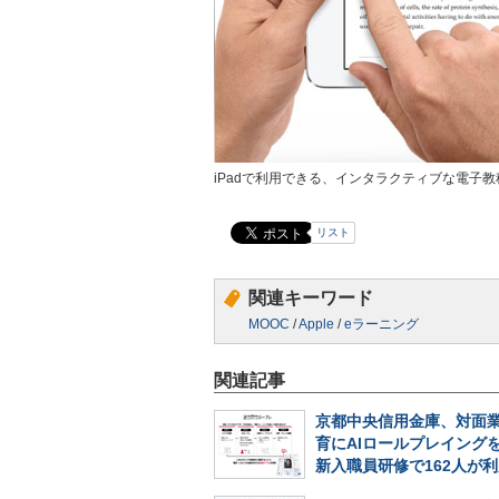
iPadで利用できる、インタラクティブな電子教
リスト
関連キーワード
MOOC
/
Apple
/
eラーニング
関連記事
京都中央信用金庫、対面
育にAIロールプレイング
新入職員研修で162人が