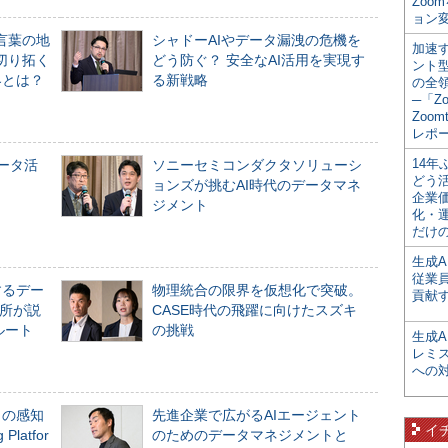
Zoo
ョン変
言葉の地
シャドーAIやデータ漏洩の危機を
加速す
切り拓く
どう防ぐ？ 安全なAI活用を実現す
ント
界とは？
る新戦略
の全
─「Z
Zoomt
レポ
14
データ活
ソニーセミコンダクタソリューシ
どう
ョンズが挑むAI時代のデータマネ
企業
ジメント
化・
だけの
生成A
従業
するデー
物理統合の限界を仮想化で突破。
貢献す
所が説
CASE時代の飛躍に向けたスズキ
ルート
の挑戦
生成
レミ
への
」の感知
先進企業で広がるAIエージェント
イ
Platfor
のためのデータマネジメントと