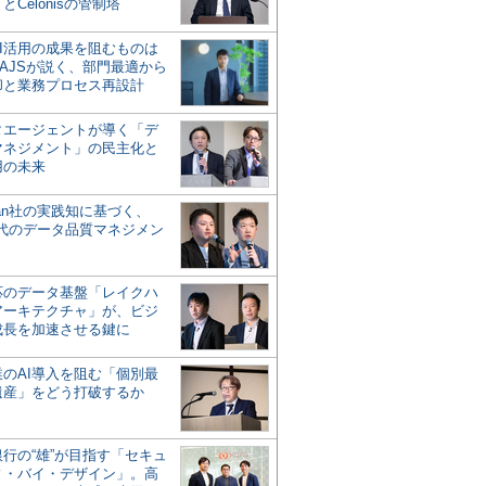
とCelonisの管制塔
AI活用の成果を阻むものは
AJSが説く、部門最適から
却と業務プロセス再設計
タエージェントが導く「デ
マネジメント」の民主化と
用の未来
san社の実践知に基づく、
時代のデータ品質マネジメン
対応のデータ基盤「レイクハ
アーキテクチャ」が、ビジ
成長を加速させる鍵に
業のAI導入を阻む「個別最
遺産」をどう打破するか
行の“雄”が目指す「セキュ
ィ・バイ・デザイン」。高