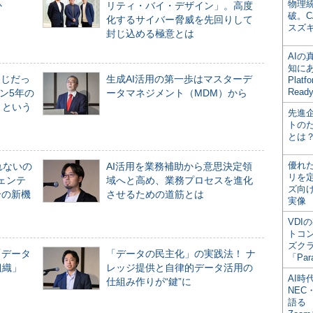
物理
か
リティ・バイ・デザイン」。高度
破。C
化するサイバー脅威を先回りして
スズ
封じ込める極意とは
AI
知にある
同じだっ
生成AI活用の第一歩はマスターデ
Plat
Read
ン5年の
ータマネジメント（MDM）から
」という
先進
トの
とは
優れ
れないの
AI活用を業務補助から意思決定領
リを
ジェンテ
域へと高め、業務プロセスを進化
ズ向
合の新機
させるための道筋とは
実像
VDI
トコ
ズク
「データ
「データの民主化」の実践法！ ナ
「Par
組織」
レッジ提供と自律的データ活用の
AI時
仕組み作りが“鍵”に
NEC・
語る