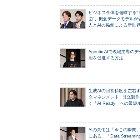
ビジネス全体を俯瞰する“
図”、概念データモデルが
人とAIの協働による新世
Agentic AIで現場主導の
用を促進する方法
生成AIの回答精度を左右
タマネジメント─日立製作
く「AI Ready」への最短
AIの真価は「今この瞬間
にある。「Data Streaming 