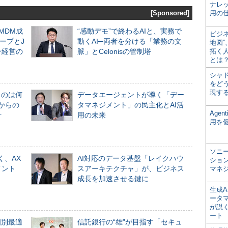
ナレ
[Sponsored]
用の仕
るMDM成
“感動デモ”で終わるAIと、実務で
ビジ
ープとJ
動くAI─両者を分ける「業務の文
地図
ン経営の
脈」とCelonisの管制塔
拓く
とは
シャ
をどう
現す
ものは何
データエージェントが導く「デー
からの
タマネジメント」の民主化とAI活
Age
計
用の未来
用を
ソニ
く、AX
AI対応のデータ基盤「レイクハウ
ショ
メント
スアーキテクチャ」が、ビジネス
マネ
成長を加速させる鍵に
生成
ータ
が説く
ート
個別最適
信託銀行の“雄”が目指す「セキュ