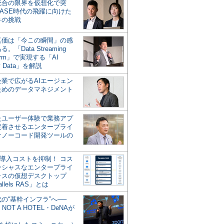
統合の限界を仮想化で突
ASE時代の飛躍に向けた
キの挑戦
の真価は「今この瞬間」の感
。「Data Streaming
form」で実現する「AI
y Data」を解説
企業で広がるAIエージェン
ためのデータマネジメント
？
たユーザー体験で業務アプ
定着させるエンタープライ
けノーコード開発ツールの
の導入コストを抑制！ コス
ンシャスなエンタープライ
ラスの仮想デスクトップ
allels RAS」とは
代の“基幹インフラ”へ──
NOT A HOTEL・DeNAが