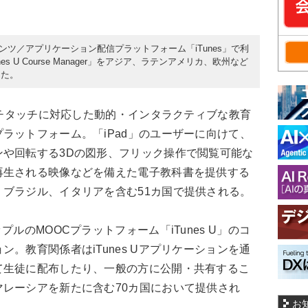
テンツ／アプリケーション配信プラットフォーム「iTunes」で利
es U Course Manager」をアジア、ラテンアメリカ、欧州など
した。
ルチタッチに対応した動的・インタラクティブな教育
ラットフォーム。「iPad」のユーザーに向けて、
ンや回転する3Dの図形、フリック操作で閲覧可能な
再生される映像などを備えた電子教科書を提供する
ブラジル、イタリアを含む51カ国で提供される。
rは、アップルのMOOCプラットフォーム「iTunes U」のコ
。教育関係者はiTunes Uアプリケーションを通
て生徒に配布したり、一般の方に公開・共有するこ
レーシアを新たに含む70カ国において提供され
お