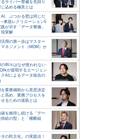
するサイバー脅威を先回り
封じ込める極意とは
とAI、ぶつかる壁は同じだ
」─東急レクリエーション5
実践が示す「データ整備」
う現実解
AI活用の第一歩はマスター
タマネジメント（MDM）か
Iの95％はなぜ使われない
Qlikが提唱するエージェン
ックAIによるデータ統合の
軸
活用を業務補助から意思決定
へと高め、業務プロセスを
させるための道筋とは
の価値を維持し続ける「デー
続供給の型」と「横断組
ータの民主化」の実践法！