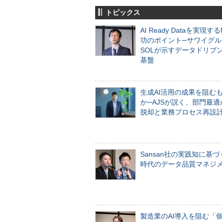
トピックス
AI Ready Dataを実現す
功のポイント─サワイグル
SOLが示すデータドリブ
基盤
生成AI活用の成果を阻む
か─AJSが説く、部門最適
脱却と業務プロセス再設
Sansan社の実践知に基づ
時代のデータ品質マネジ
製造業のAI導入を阻む「