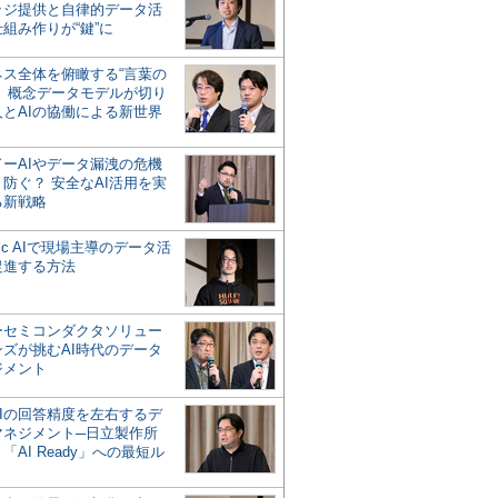
ッジ提供と自律的データ活
組み作りが“鍵”に
ネス全体を俯瞰する“言葉の
”、概念データモデルが切り
人とAIの協働による新世界
？
ドーAIやデータ漏洩の危機
防ぐ？ 安全なAI活用を実
る新戦略
ntic AIで現場主導のデータ活
促進する方法
ーセミコンダクタソリュー
ンズが挑むAI時代のデータ
ジメント
AIの回答精度を左右するデ
マネジメント─日立製作所
「AI Ready」への最短ル