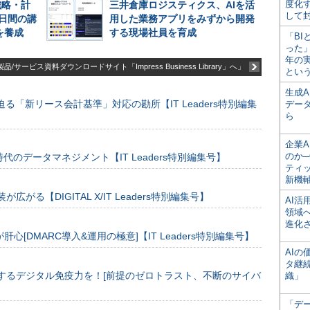
度化
戦略・計
三井倉庫ロジスティクス、AIを活
して
日間の講
用した業務アプリをみずから開発
を養成
する現場社員を育成
「BI
った
年の
品/サービス資料ダウンロードサイト「Impress Business Library」へ」
とい
生成
る「新リース会計基準」対応の勘所【IT Leaders特別編集
デー
ら
企業A
のか─
のデータマネジメント【IT Leaders特別編集号】
ティ
新機
装が広がる【DIGITAL X/IT Leaders特別編集号】
AI
領域
進化
[DMARC導入&運用の極意]【IT Leaders特別編集号】
AI
タ継
するデジタル免疫力を！[前提のゼロトラスト、不断のサイバ
織」
「デ