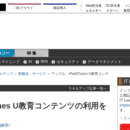
Web担当者
EC担当者
ソ
DCクラウド
製品導入
エネルギー
ドローン
教育
ロジー
特 集
スマイニング
AI
RPA
セキュリティ
データマネジメント
ルアップ
＞
新製品・サービス
＞ アップル、iPad/iTunes U教育コンテ
IT
スキルアップ記事一覧へ
インプ
公開
IT 
Tunes U教育コンテンツの利用を
Impre
す。
・
イ
s編集部）