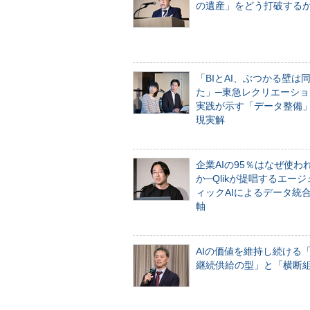
の遺産」をどう打破する
「BIとAI、ぶつかる壁は
た」─東急レクリエーショ
実践が示す「データ整備
現実解
企業AIの95％はなぜ使わ
か─Qlikが提唱するエー
ィックAIによるデータ統
軸
AIの価値を維持し続ける
継続供給の型」と「横断