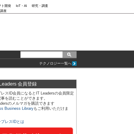
フト開発
IoT・AI
研究・調査
講座
テクノロジー一覧へ
 Leaders 会員登録
レスID会員になるとIT Leadersの会員限定
記事を読むことができます。
Leadersのメルマガを購読できます
ss Business Library
もご利用いただけま
ンプレスIDとは