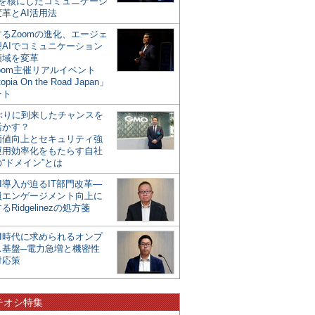
mを核にしたコミュニケーシ
革とAI活用法
るZoomの進化、エージェ
型AIでコミュニケーション
領域を変革
oom主催リアルイベント
opia On the Road Japan」
ート
年ぶりに到来したチャンスを
活かす？
価値向上とセキュリティ強
運用効率化をもたらす自社
“ドメイン”とは
I導入が迫るIT部門改革―
員エンゲージメント向上に
るRidgelinezの処方箋
AI時代に求められるオンプ
ス基盤─電力急増と機密性
対応策
チオシ特集