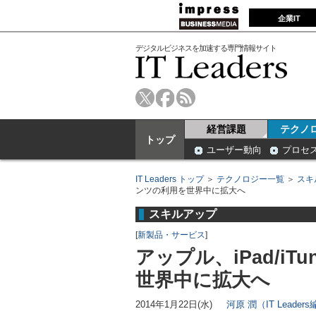
企業IT
デジタルビジネスを加速する専門情報サイト
経営課題
テクノ
トップ
ユーザー動向
プロセ
IT Leaders トップ
＞
テクノロジー一覧
＞
スキ
ンツの利用を世界中に拡大へ
スキルアップ
[
新製品・サービス
]
アップル、iPad/i
世界中に拡大へ
2014年1月22日(水)
河原 潤（IT Leader