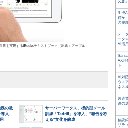
文脈」
生成
何か─
の脱
デー
ータ
AI活
科書を実現するiBooksテキストブック（出典：アップル）
San
AX
ト
AI
ウス
ネス
製造
適の
業務の教
サーバーワークス、標的型メール
を導入、
訓練「Tadrill」を導入、“報告を称
利用
える”文化を醸成
信託銀
リテ