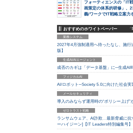
フォーティエンスの「IT
画策定の体系的研修」、2
義/ワークでIT戦略立案力
おすすめのホワイトペーパー
「製
業務システム
2027年4月強制適用へ待ったなし、施行迫
版】
生成AI/AIエージェント
成否のカギは「データ基盤」に─生成AI時代
フィジカルAI
AI/ロボット─Society 5.0に向けた社会実
メールセキュリティ
導入のみならず運用時の“ポリシー上げ”が肝心
ゼロトラスト戦略
ランサムウェア、AI詐欺…最新脅威に抗
ーハイジーン]【IT Leaders特別編集号】