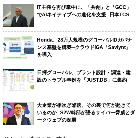
IT主権を再び掌中に、「共創」と「GCC」
でAIネイティブへの進化を支援─日本TCS
Honda、28万人規模のグローバルIDガバナ
ンス基盤を構築─クラウドIGA「Saviynt」
を導入
日揮グローバル、プラント設計・調達・建
設のトラブル事例を「JUST.DB」に集約
大企業が相次ぎ陥落、その裏で何が起きて
いるのか─S2W幹部が語るサイバー脅威とダ
ークウェブの深層