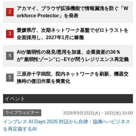
アカマイ、ブラウザ拡張機能で情報漏洩を防ぐ「W
orkforce Protector」を発表
愛媛県庁、次期ネットワーク基盤でゼロトラストを
全面採用し、2027年1月に稼働
AIが脆弱性の発見/悪用を加速、企業資産の36％
が“脆弱性ゾーン”に─EYが問うレジリエンス再定義
三原赤十字病院、院内ネットワークを刷新、機器交
換時の復旧作業を簡素化
イベント
ライブウェビナー
2026年9月15日(火)・16日(水) 10:00
インプレス AI Days 2026 対話から自律・協働へ─ビジネス
を再定義するAI