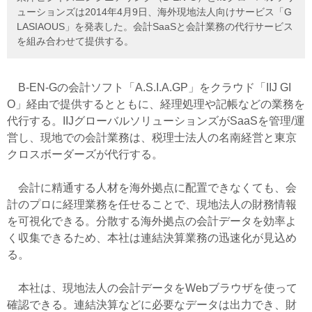
ューションズは2014年4月9日、海外現地法人向けサービス「G
LASIAOUS」を発表した。会計SaaSと会計業務の代行サービス
を組み合わせて提供する。
B-EN-Gの会計ソフト「A.S.I.A.GP」をクラウド「IIJ GI
O」経由で提供するとともに、経理処理や記帳などの業務を
代行する。IIJグローバルソリューションズがSaaSを管理/運
営し、現地での会計業務は、税理士法人の名南経営と東京
クロスボーダーズが代行する。
会計に精通する人材を海外拠点に配置できなくても、会
計のプロに経理業務を任せることで、現地法人の財務情報
を可視化できる。分散する海外拠点の会計データを効率よ
く収集できるため、本社は連結決算業務の迅速化が見込め
る。
本社は、現地法人の会計データをWebブラウザを使って
確認できる。連結決算などに必要なデータは出力でき、財