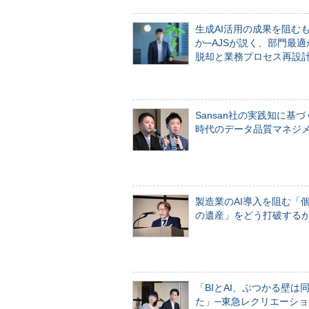
生成AI活用の成果を阻む
か─AJSが説く、部門最適
脱却と業務プロセス再設
Sansan社の実践知に基づ
時代のデータ品質マネジ
製造業のAI導入を阻む「
の遺産」をどう打破する
「BIとAI、ぶつかる壁は
た」─東急レクリエーショ