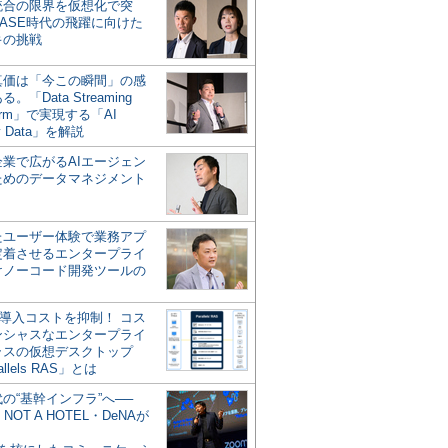
統合の限界を仮想化で突
ASE時代の飛躍に向けた
キの挑戦
の真価は「今この瞬間」の感
。「Data Streaming
form」で実現する「AI
y Data」を解説
企業で広がるAIエージェン
ためのデータマネジメント
？
たユーザー体験で業務アプ
定着させるエンタープライ
けノーコード開発ツールの
の導入コストを抑制！ コス
ンシャスなエンタープライ
ラスの仮想デスクトップ
allels RAS」とは
代の“基幹インフラ”へ──
NOT A HOTEL・DeNAが