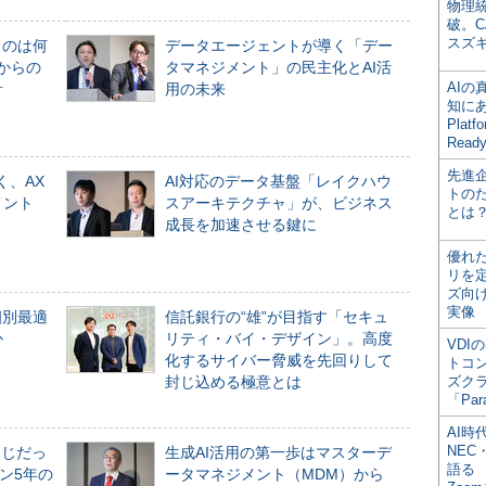
物理
破。C
スズ
ものは何
データエージェントが導く「デー
からの
タマネジメント」の民主化とAI活
AI
計
用の未来
知にある
Plat
Read
先進
く、AX
AI対応のデータ基盤「レイクハウ
トの
メント
スアーキテクチャ」が、ビジネス
とは
成長を加速させる鍵に
優れ
リを
ズ向
実像
個別最適
信託銀行の“雄”が目指す「セキュ
か
リティ・バイ・デザイン」。高度
VDI
化するサイバー脅威を先回りして
トコ
封じ込める極意とは
ズク
「Par
AI時
NEC・
同じだっ
生成AI活用の第一歩はマスターデ
語る
ン5年の
ータマネジメント（MDM）から