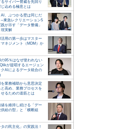
するサイバー脅威を先回り
封じ込める極意とは
とAI、ぶつかる壁は同じだ
」─東急レクリエーション5
実践が示す「データ整備」
う現実解
AI活用の第一歩はマスター
タマネジメント（MDM）か
Iの95％はなぜ使われない
Qlikが提唱するエージェン
ックAIによるデータ統合の
軸
活用を業務補助から意思決定
へと高め、業務プロセスを
させるための道筋とは
の価値を維持し続ける「デー
続供給の型」と「横断組
ータの民主化」の実践法！