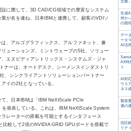
文脈」
DI検証開設に際して、3D CAD/CG領域での豊富なシステム
生成
業が名を連ね、日本IBMと連携して、顧客のVDIソ
何か─
の脱
デー
ータ
ーは、アルゴグラフィックス、アルファネット、兼
AI活
ソリューションズ、ミントウェーブの5社、ソリュー
San
ア、エヌビディアシトリックス・システムズ・ジャ
AX
ートナーは、オートデスク、シーメンスインダストリ
ト
3社、シンクライアントソリューションパートナー
AI
・アイの2社となっている。
ウス
ネス
IBMは「IBM NeXtScale PCIe
製造
適の
イ」を発表している。これは、IBM NeXtScale System
アクセラレーターの搭載を可能とするインタフェース
信託銀
較して2倍のNVIDIA GRID GPUボードを搭載で
リテ