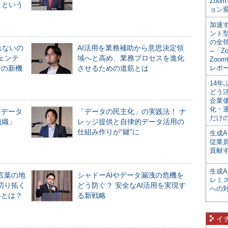
Zoo
」という
ョン変
加速す
ント
の全
れないの
AI活用を業務補助から意思決定領
─「Z
ジェンテ
域へと高め、業務プロセスを進化
Zoomt
合の新機
させるための道筋とは
レポ
14
どう
企業
化・
「データ
「データの民主化」の実践法！ ナ
だけの
組織」
レッジ提供と自律的データ活用の
仕組み作りが“鍵”に
生成A
従業
貢献す
生成
言葉の地
シャドーAIやデータ漏洩の危機を
レミ
切り拓く
どう防ぐ？ 安全なAI活用を実現す
への
界とは？
る新戦略
イ