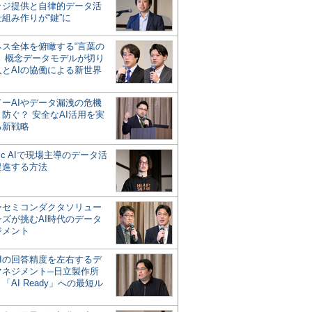
ッジ提供と自律的データ活
組み作りが“鍵”に
ネス全体を俯瞰する“言葉の
”、概念データモデルが切り
人とAIの協働による新世界
？
ドーAIやデータ漏洩の危機
防ぐ？ 安全なAI活用を実
る新戦略
ntic AIで現場主導のデータ活
促進する方法
ーセミコンダクタソリュー
ンズが挑むAI時代のデータ
ジメント
AIの回答精度を左右するデ
マネジメント─日立製作所
「AI Ready」への最短ル