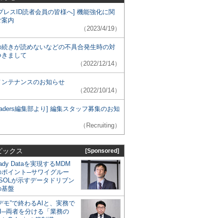
プレスID読者会員の皆様へ] 機能強化に関
ご案内
（2023/4/19）
の続きが読めないなどの不具合発生時の対
つきまして
（2022/12/14）
メンテナンスのお知らせ
（2022/10/14）
 Leaders編集部より] 編集スタッフ募集のお知
（Recruiting）
ピックス
[Sponsored]
eady Dataを実現するMDM
のポイント─サワイグルー
SOLが示すデータドリブン
の基盤
デモ”で終わるAIと、実務で
I─両者を分ける「業務の