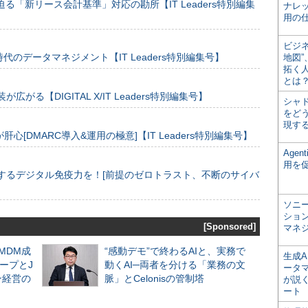
る「新リース会計基準」対応の勘所【IT Leaders特別編集
ナレ
用の仕
ビジ
のデータマネジメント【IT Leaders特別編集号】
地図
拓く
とは
装が広がる【DIGITAL X/IT Leaders特別編集号】
シャ
をどう
現す
[DMARC導入&運用の極意]【IT Leaders特別編集号】
Age
用を
するデジタル免疫力を！[前提のゼロトラスト、不断のサイバ
ソニ
ショ
[Sponsored]
マネ
るMDM成
“感動デモ”で終わるAIと、実務で
生成
ープとJ
動くAI─両者を分ける「業務の文
ータ
ン経営の
脈」とCelonisの管制塔
が説く
ート