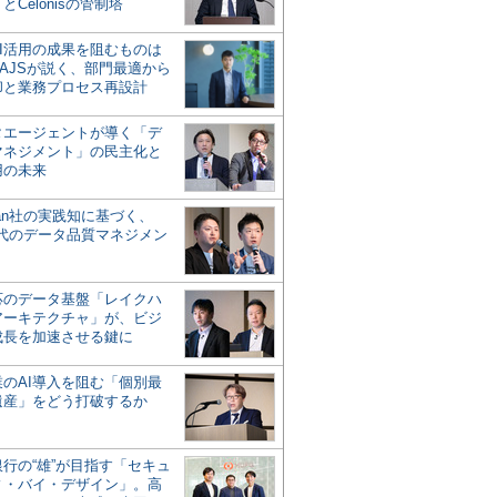
とCelonisの管制塔
AI活用の成果を阻むものは
AJSが説く、部門最適から
却と業務プロセス再設計
タエージェントが導く「デ
マネジメント」の民主化と
用の未来
san社の実践知に基づく、
時代のデータ品質マネジメン
対応のデータ基盤「レイクハ
アーキテクチャ」が、ビジ
成長を加速させる鍵に
業のAI導入を阻む「個別最
遺産」をどう打破するか
行の“雄”が目指す「セキュ
ィ・バイ・デザイン」。高