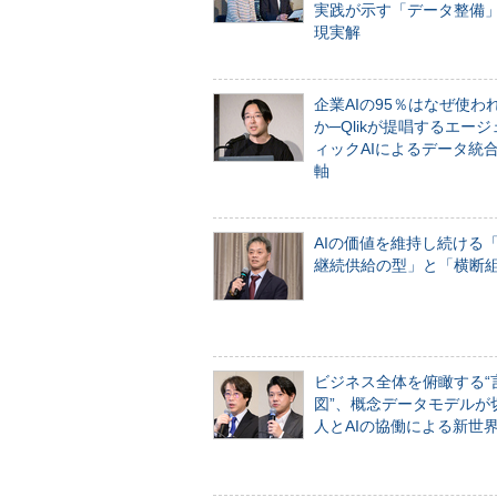
実践が示す「データ整備
現実解
企業AIの95％はなぜ使わ
か─Qlikが提唱するエー
ィックAIによるデータ統
軸
AIの価値を維持し続ける
継続供給の型」と「横断
ビジネス全体を俯瞰する“
図”、概念データモデルが
人とAIの協働による新世