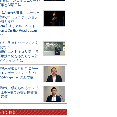
mを核にしたコミュニケーシ
革とAI活用法
るZoomの進化、エージェ
型AIでコミュニケーション
領域を変革
oom主催リアルイベント
opia On the Road Japan」
ート
年ぶりに到来したチャンスを
活かす？
価値向上とセキュリティ強
運用効率化をもたらす自社
“ドメイン”とは
I導入が迫るIT部門改革―
員エンゲージメント向上に
るRidgelinezの処方箋
AI時代に求められるオンプ
ス基盤─電力急増と機密性
対応策
チオシ特集