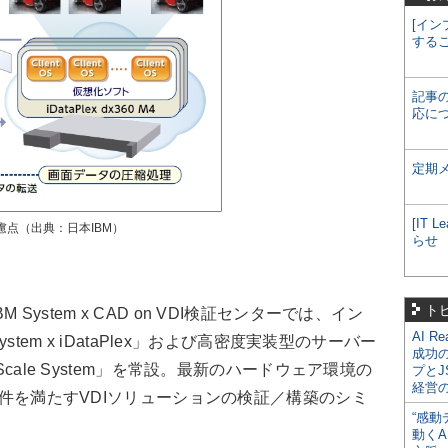
[イン
する
記事
応に
定期
[IT
考慮点（出典：日本IBM）
らせ
ト
ystem x CAD on VDI検証センターでは、イン
AI R
stem x iDataPlex」および高密度実装型のサーバー
成功
Scale System」を常設。最新のハードウェア環境の
プとJ
経営
能要件を満たすVDIソリューションの検証／構築のシミ
“感動
。
動くA