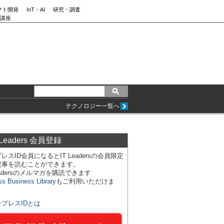
フト開発
IoT・AI
研究・調査
講座
テクノロジー一覧へ
 Leaders 会員登録
レスID会員になるとIT Leadersの会員限定
記事を読むことができます。
Leadersのメルマガを購読できます
ss Business Library
もご利用いただけま
ンプレスIDとは