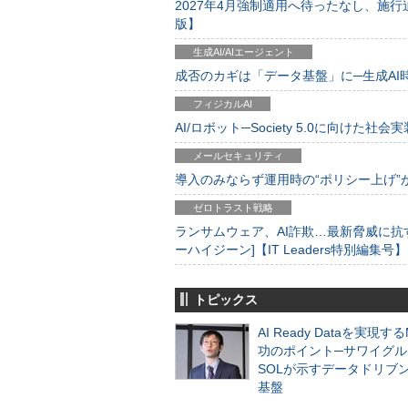
2027年4月強制適用へ待ったなし、施行迫
版】
生成AI/AIエージェント
成否のカギは「データ基盤」に─生成AI時代
フィジカルAI
AI/ロボット─Society 5.0に向けた社会実
メールセキュリティ
導入のみならず運用時の“ポリシー上げ”が肝心
ゼロトラスト戦略
ランサムウェア、AI詐欺…最新脅威に抗
ーハイジーン]【IT Leaders特別編集号】
トピックス
AI Ready Dataを実現す
功のポイント─サワイグル
SOLが示すデータドリブ
基盤