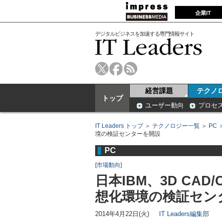
企業IT
デジタルビジネスを加速する専門情報サイト
経営課題
テクノ
トップ
ユーザー動向
プロセ
IT Leaders トップ
＞
テクノロジー一覧
＞
PC
境の検証センターを開設
PC
[
市場動向
]
日本IBM、3D CA
想化環境の検証セン
2014年4月22日(火)
IT Leaders編集部