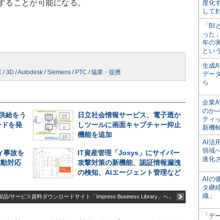
強することが可能になる。
度化
して
「BI
った
年の
とい
生成
E
/
3D
/
Autodesk
/
Siemens
/
PTC
/
協業・提携
デー
ら
企業A
のか─
期供給をう
日立社会情報サービス、電子透か
ティ
ードを発
しツールに画面キャプチャー抑止
新機
機能を追加
AI
領域
ィ事故を
IT資産管理「Josys」にサイバー
進化
初動対応
攻撃対策の新機能、認証情報漏洩
の検知、AIエージェント管理など
AI
タ継
織」
品/サービス資料ダウンロードサイト「Impress Business Library」へ」
「デ