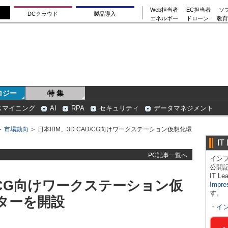
Web担当者
EC担当者
ソ
DCクラウド
製品導入
エネルギー
ドローン
教育
ロジー
特 集
スマイニング
AI
RPA
セキュリティ
データマネジメント
＞
市場動向
＞ 日本IBM、3D CAD/CG向けワークステーション仮想化環
IT
PC記事一覧へ
インプ
公開
IT 
D/CG向けワークステーション仮
Impre
す。
ターを開設
・
イ