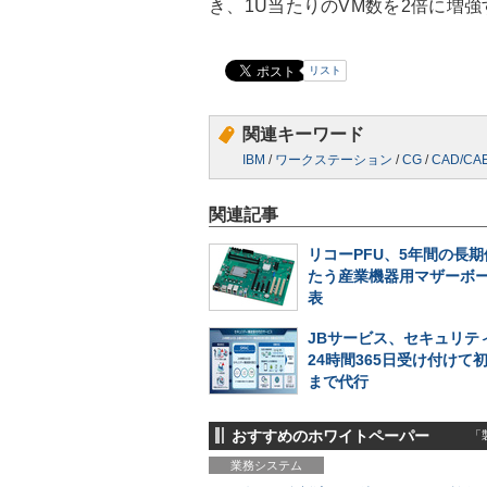
き、1U当たりのVM数を2倍に増
リスト
関連キーワード
IBM
/
ワークステーション
/
CG
/
CAD/CA
関連記事
リコーPFU、5年間の長
たう産業機器用マザーボ
表
JBサービス、セキュリテ
24時間365日受け付けて
まで代行
おすすめのホワイトペーパー
「製
業務システム