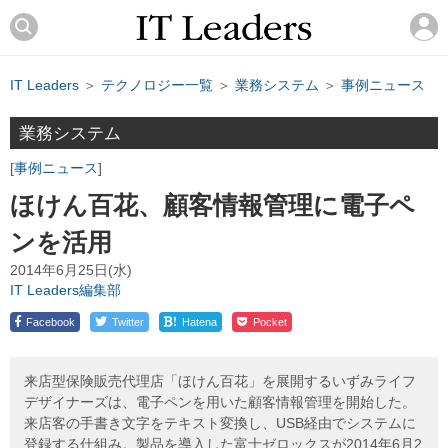
IT Leaders
＞
テクノロジー一覧
＞
業務システム
＞
事例ニュース
業務システム
事例ニュース
ほけん百花、顧客情報管理に電子ペ
ンを活用
2014年6月25日(水)
IT Leaders編集部
!
Facebook
Twitter
Hatena
Pocket
来店型保険販売代理店「ほけん百花」を展開するいずみライフ
デザイナーズは、電子ペンを用いた顧客情報管理を開始した。
来店客の手書き文字をテキスト変換し、USB経由でシステムに
登録する仕組み。製品を導入した富士ゼロックスが2014年6月2