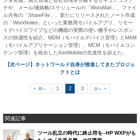
ンを実施。個人領域と会社領域を分離するセキュアコンテ
ナや、メール/連絡帳/スケジュールの「WorxMail」、ファイ
ル共有の「ShareFile」、新たにリリースされたノート作成
の「WorxNotes」といった業務用モバイルアプリ、リモー
トデバイスワイプなどの機能の実際の使い勝手やレスポン
スの快適性を紹介。MDM（モバイルデバイス管理）とMAM
（モバイルアプリケーション管理）、MCM（モバイルコン
テンツ管理）を統合したXenMobileの先進性を訴えた。
【次ページ】
ネットワールド自身が推進してきたプロジェ
クトとは
2
1
3
<
前へ
次へ
>
関連記事
ツール乱立の時代に終止符を─HP WXPがも