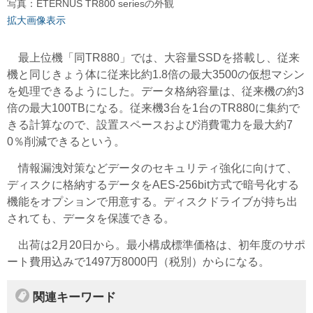
写真：ETERNUS TR800 seriesの外観
拡大画像表示
最上位機「同TR880」では、大容量SSDを搭載し、従来
機と同じきょう体に従来比約1.8倍の最大3500の仮想マシン
を処理できるようにした。データ格納容量は、従来機の約3
倍の最大100TBになる。従来機3台を1台のTR880に集約で
きる計算なので、設置スペースおよび消費電力を最大約7
0％削減できるという。
情報漏洩対策などデータのセキュリティ強化に向けて、
ディスクに格納するデータをAES-256bit方式で暗号化する
機能をオプションで用意する。ディスクドライブが持ち出
されても、データを保護できる。
出荷は2月20日から。最小構成標準価格は、初年度のサポ
ート費用込みで1497万8000円（税別）からになる。
関連キーワード