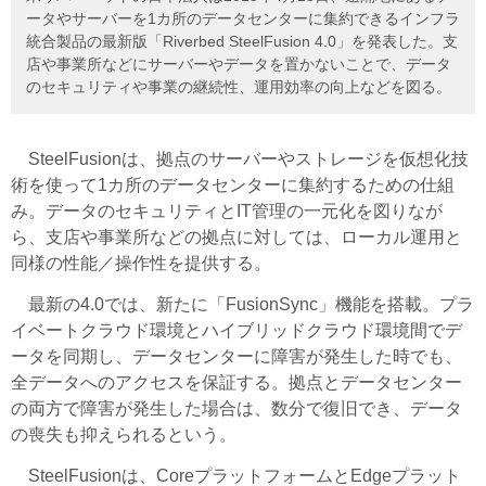
ータやサーバーを1カ所のデータセンターに集約できるインフラ
統合製品の最新版「Riverbed SteelFusion 4.0」を発表した。支
店や事業所などにサーバーやデータを置かないことで、データ
のセキュリティや事業の継続性、運用効率の向上などを図る。
SteelFusionは、拠点のサーバーやストレージを仮想化技
術を使って1カ所のデータセンターに集約するための仕組
み。データのセキュリティとIT管理の一元化を図りなが
ら、支店や事業所などの拠点に対しては、ローカル運用と
同様の性能／操作性を提供する。
最新の4.0では、新たに「FusionSync」機能を搭載。プラ
イベートクラウド環境とハイブリッドクラウド環境間でデ
ータを同期し、データセンターに障害が発生した時でも、
全データへのアクセスを保証する。拠点とデータセンター
の両方で障害が発生した場合は、数分で復旧でき、データ
の喪失も抑えられるという。
SteelFusionは、CoreプラットフォームとEdgeプラット