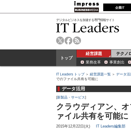
企業IT
デジタルビジネスを加速する専門情報サイト
経営課題
テクノ
トップ
業務改革
事業創出
IT Leaders トップ
＞
経営課題一覧
＞
データ活
でのファイル共有を可能に
データ活用
[
新製品・サービス
]
クラウディアン、オ
ァイル共有を可能に
2015年12月22日(火)
IT Leaders編集部