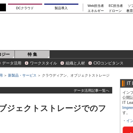
Web担当者
EC担当者
ソ
DCクラウド
製品導入
エネルギー
ドローン
教育
ロジー
特 集
データ活用
ワークスタイル
組織と人材
CIOコンピタンス
用
＞
新製品・サービス
＞ クラウディアン、オブジェクトストレージ
IT
データ活用記事一覧へ
インプ
公開
IT 
ブジェクトストレージでのフ
Impre
す。
・
イ