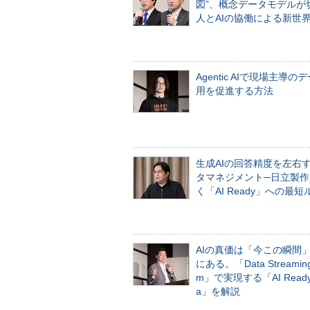
図”、概念データモデルが
人とAIの協働による新世
Agentic AIで現場主導の
用を促進する方法
生成AIの回答精度を左右
タマネジメント─日立製作
く「AI Ready」への最短
AIの真価は「今この瞬間
にある。「Data Streaming 
m」で実現する「AI Ready 
a」を解説