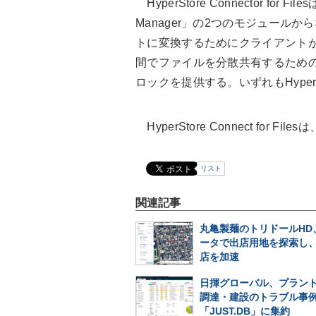
HyperStore Connector for File
Manager」の2つのモジュールからな
トに変換するためにクライアントが接続す
間でファイルを分散共有するため
ロックを提供する。いずれもHyperS
HyperStore Connect for 
リスト
関連記事
丸亀製麺のトリドールHD
ータで出店用地を探索し
店を加速
日揮グローバル、プラン
調達・建設のトラブル事
「JUST.DB」に集約