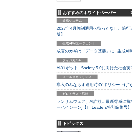
おすすめのホワイトペーパー
「製
業務システム
2027年4月強制適用へ待ったなし、施行迫
版】
生成AI/AIエージェント
成否のカギは「データ基盤」に─生成AI時代
フィジカルAI
AI/ロボット─Society 5.0に向けた社会実
メールセキュリティ
導入のみならず運用時の“ポリシー上げ”が肝心
ゼロトラスト戦略
ランサムウェア、AI詐欺…最新脅威に抗
ーハイジーン]【IT Leaders特別編集号】
トピックス