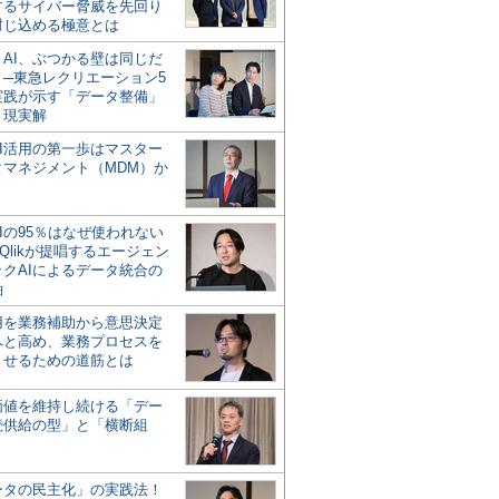
するサイバー脅威を先回り
封じ込める極意とは
とAI、ぶつかる壁は同じだ
」─東急レクリエーション5
実践が示す「データ整備」
う現実解
AI活用の第一歩はマスター
タマネジメント（MDM）か
Iの95％はなぜ使われない
Qlikが提唱するエージェン
ックAIによるデータ統合の
軸
活用を業務補助から意思決定
へと高め、業務プロセスを
させるための道筋とは
の価値を維持し続ける「デー
続供給の型」と「横断組
ータの民主化」の実践法！