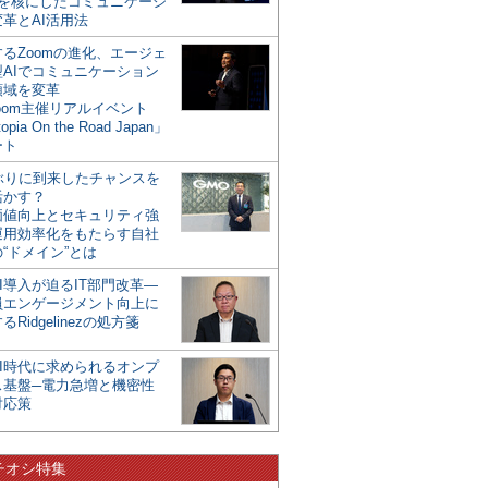
mを核にしたコミュニケーシ
革とAI活用法
るZoomの進化、エージェ
型AIでコミュニケーション
領域を変革
oom主催リアルイベント
opia On the Road Japan」
ート
年ぶりに到来したチャンスを
活かす？
価値向上とセキュリティ強
運用効率化をもたらす自社
“ドメイン”とは
I導入が迫るIT部門改革―
員エンゲージメント向上に
るRidgelinezの処方箋
AI時代に求められるオンプ
ス基盤─電力急増と機密性
対応策
チオシ特集