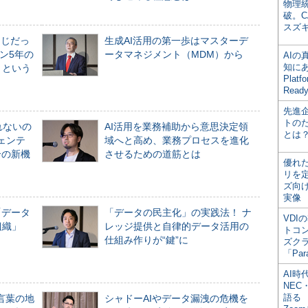
物理
破。C
スズ
同じだっ
生成AI活用の第一歩はマスターデ
ン5年の
ータマネジメント（MDM）から
AI
知にある
」という
Plat
Read
先進
トの
れないの
AI活用を業務補助から意思決定領
とは
ジェンテ
域へと高め、業務プロセスを進化
合の新機
させるための道筋とは
優れ
リを
ズ向
実像
「データ
「データの民主化」の実践法！ ナ
VDI
組織」
レッジ提供と自律的データ活用の
トコ
仕組み作りが“鍵”に
ズク
「Par
AI時
NEC・
語る
言葉の地
シャドーAIやデータ漏洩の危機を