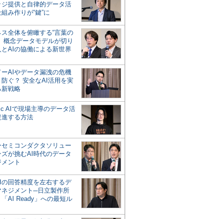
ッジ提供と自律的データ活
組み作りが“鍵”に
ネス全体を俯瞰する“言葉の
”、概念データモデルが切り
人とAIの協働による新世界
？
ドーAIやデータ漏洩の危機
防ぐ？ 安全なAI活用を実
る新戦略
ntic AIで現場主導のデータ活
促進する方法
ーセミコンダクタソリュー
ンズが挑むAI時代のデータ
ジメント
AIの回答精度を左右するデ
マネジメント─日立製作所
「AI Ready」への最短ル