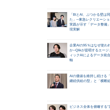
「BIとAI、ぶつかる壁は
た」─東急レクリエーショ
実践が示す「データ整備
現実解
企業AIの95％はなぜ使わ
か─Qlikが提唱するエー
ィックAIによるデータ統
軸
AIの価値を維持し続ける
継続供給の型」と「横断
ビジネス全体を俯瞰する“