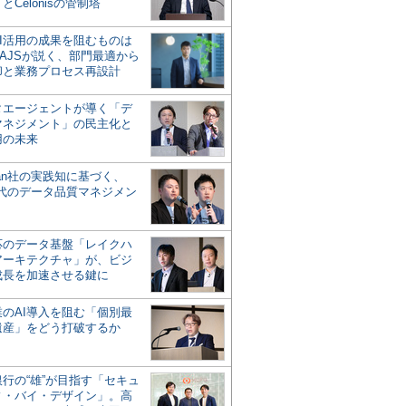
とCelonisの管制塔
AI活用の成果を阻むものは
AJSが説く、部門最適から
却と業務プロセス再設計
タエージェントが導く「デ
マネジメント」の民主化と
用の未来
san社の実践知に基づく、
時代のデータ品質マネジメン
対応のデータ基盤「レイクハ
アーキテクチャ」が、ビジ
成長を加速させる鍵に
業のAI導入を阻む「個別最
遺産」をどう打破するか
行の“雄”が目指す「セキュ
ィ・バイ・デザイン」。高