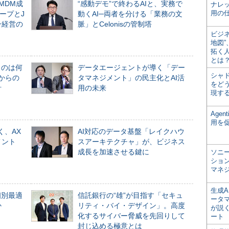
るMDM成
“感動デモ”で終わるAIと、実務で
ナレ
用の仕
ープとJ
動くAI─両者を分ける「業務の文
ン経営の
脈」とCelonisの管制塔
ビジ
地図
拓く
とは
ものは何
データエージェントが導く「デー
シャ
からの
タマネジメント」の民主化とAI活
をどう
計
用の未来
現す
Age
用を
く、AX
AI対応のデータ基盤「レイクハウ
メント
スアーキテクチャ」が、ビジネス
成長を加速させる鍵に
ソニ
ショ
マネ
生成
個別最適
信託銀行の“雄”が目指す「セキュ
ータ
か
リティ・バイ・デザイン」。高度
が説く
化するサイバー脅威を先回りして
ート
封じ込める極意とは