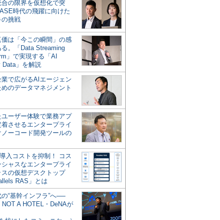
統合の限界を仮想化で突
ASE時代の飛躍に向けた
キの挑戦
の真価は「今この瞬間」の感
。「Data Streaming
form」で実現する「AI
y Data」を解説
企業で広がるAIエージェン
ためのデータマネジメント
？
たユーザー体験で業務アプ
定着させるエンタープライ
けノーコード開発ツールの
の導入コストを抑制！ コス
ンシャスなエンタープライ
ラスの仮想デスクトップ
allels RAS」とは
代の“基幹インフラ”へ──
NOT A HOTEL・DeNAが