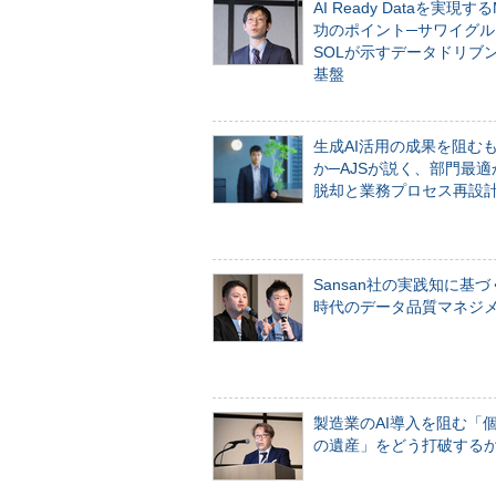
AI Ready Dataを実現す
功のポイント─サワイグル
SOLが示すデータドリブ
基盤
生成AI活用の成果を阻む
か─AJSが説く、部門最適
脱却と業務プロセス再設
Sansan社の実践知に基づ
時代のデータ品質マネジ
製造業のAI導入を阻む「
の遺産」をどう打破する