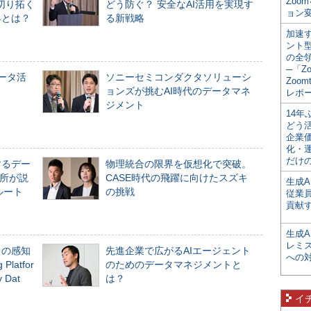
Zoo
切り拓く
どう防ぐ？ 安全なAI活用を実現す
ョン変
界とは？
る新戦略
加速す
ント
の全
─「Z
データ活
ソニーセミコンダクタソリューシ
Zoomt
ョンズが挑むAI時代のデータマネ
レポ
ジメント
14
どう
企業
化・
だけの
するデー
物理統合の限界を仮想化で突破。
所が説
CASE時代の飛躍に向けたスズキ
生成A
ルート
の挑戦
従業
貢献す
生成
レミ
」の感知
先進企業で広がるAIエージェント
への
Platfor
のためのデータマネジメントと
Dat
は？
イ