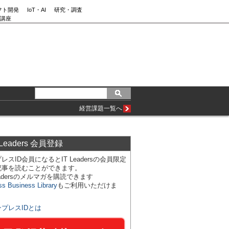
フト開発
IoT・AI
研究・調査
講座
経営課題一覧へ
 Leaders 会員登録
レスID会員になるとIT Leadersの会員限定
記事を読むことができます。
Leadersのメルマガを購読できます
ss Business Library
もご利用いただけま
ンプレスIDとは