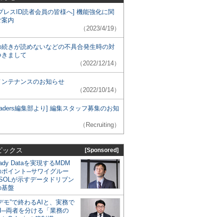
プレスID読者会員の皆様へ] 機能強化に関
ご案内
（2023/4/19）
の続きが読めないなどの不具合発生時の対
つきまして
（2022/12/14）
メンテナンスのお知らせ
（2022/10/14）
 Leaders編集部より] 編集スタッフ募集のお知
（Recruiting）
ピックス
[Sponsored]
eady Dataを実現するMDM
のポイント─サワイグルー
SOLが示すデータドリブン
の基盤
デモ”で終わるAIと、実務で
I─両者を分ける「業務の