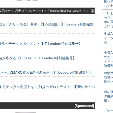
度化
して
品/サービス資料ダウンロードサイト「Impress Business Library」へ」
「BI
った
年の
る「新リース会計基準」対応の勘所【IT Leaders特別編集
とい
生成
デー
ら
のデータマネジメント【IT Leaders特別編集号】
企業A
のか─
装が広がる【DIGITAL X/IT Leaders特別編集号】
ティ
新機
[DMARC導入&運用の極意]【IT Leaders特別編集号】
AI
領域
進化
するデジタル免疫力を！[前提のゼロトラスト、不断のサイバ
AI
タ継
織」
[Sponsored]
「デ