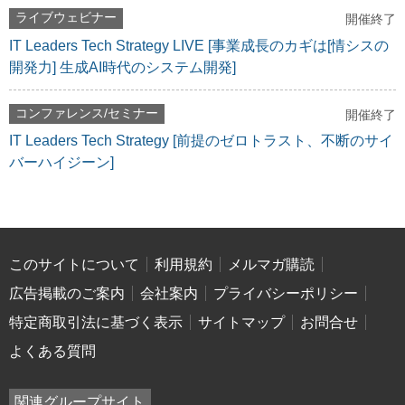
ライブウェビナー
開催終了
IT Leaders Tech Strategy LIVE [事業成長のカギは[情シスの
開発力] 生成AI時代のシステム開発]
コンファレンス/セミナー
開催終了
IT Leaders Tech Strategy [前提のゼロトラスト、不断のサイ
バーハイジーン]
このサイトについて
利用規約
メルマガ購読
広告掲載のご案内
会社案内
プライバシーポリシー
特定商取引法に基づく表示
サイトマップ
お問合せ
よくある質問
関連グループサイト