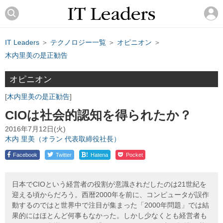
IT Leaders
＞
テクノロジー一覧
＞
オピニオン
＞
木内里美の是正勧告
オピニオン
木内里美の是正勧告
CIOは社会的認知を得られたか？
2016年7月12日(火)
木内 里美（オラン 代表取締役社長）
!
Facebook
Twitter
Hatena
Pocket
日本でCIOという経営者の役割が意識されだしたのは21世紀を
迎える頃からだろう。西暦2000年を前に、コンピュータが誤作
動するのではと世界中で注目が集まった「2000年問題」では結
果的にはほとんど何事もなかった。しかし少なくとも経営者も