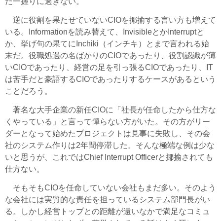
だ一握りに過ぎない。
逆に役割を果たせていないCIOを揶揄する言い方も増えて
いる。Informationを読み替えて、InvisibleとかInterruptと
か、挙げ句の果てにInchiki（インチキ）とまで言われる始
末だ。役職処遇の名ばかりのCIOであったり、役割認識が薄
いCIOであったり、経営の足を引っ張るCIOであったり、IT
は苦手だと豪語するCIOであったりするケースがあるという
ことだろう。
著名な大手企業の新任CIOに「社長が任命したから仕方な
くやっている」と言って憚らない方がいた。その方がリー
ダーとなって始めたプロジェクトは見事に失敗し、その会
社のシステム作りは2年間停滞した。そんな極端な例は少な
いと思うが、これではChief Interrupt Officerと揶揄されても
仕方ない。
そもそもCIOを任命していない会社もまだ多い。そのよう
な会社には実質的な責任を担っているシステム部門長がい
る。しかし経営トップとの距離が遠いなかで満足なコミュ