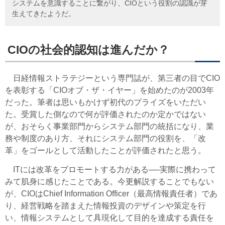
システムを意識することに繋がり、CIOという役割の認識が芽
生えてきたようだ。
CIOの社会的認知は進んだか？
日経情報ストラテジーという専門誌が、第三者の目でCIO
を表彰する「CIOオブ・ザ・イヤー」を始めたのが2003年
だった。筆者は思いもかけず初代のプライズをいただい
た。受賞した側なので何が評価されたのか定かではない
が、おそらく事業部門からシステム部門の統括になり、業
務や制度のあり方、それにシステム部門の役割を、「改
革」をゴールとして活動したことが評価されたと思う。
ITには改革をプロモートする力がある──実際に携わって
みて肌身に感じたことである。今更解説することでもない
が、CIOはChief Information Officer（最高情報責任者）であ
り、経営戦略を踏まえた情報投資のデザインや策定を行
い、情報システムとして具現化して目的を達成する責任を