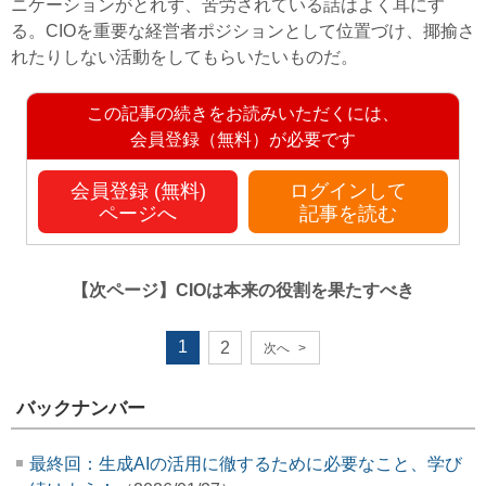
ニケーションがとれず、苦労されている話はよく耳にす
る。CIOを重要な経営者ポジションとして位置づけ、揶揄さ
れたりしない活動をしてもらいたいものだ。
この記事の続きをお読みいただくには、
会員登録（無料）が必要です
会員登録 (無料)
ログインして
ページへ
記事を読む
【次ページ】
CIOは本来の役割を果たすべき
1
2
次へ
>
バックナンバー
最終回：生成AIの活用に徹するために必要なこと、学び