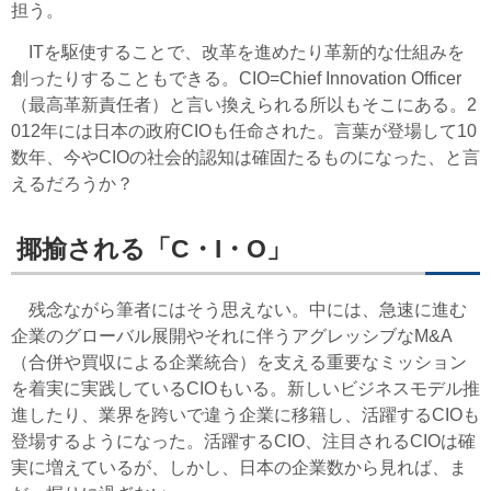
担う。
ITを駆使することで、改革を進めたり革新的な仕組みを
創ったりすることもできる。CIO=Chief Innovation Officer
（最高革新責任者）と言い換えられる所以もそこにある。2
012年には日本の政府CIOも任命された。言葉が登場して10
数年、今やCIOの社会的認知は確固たるものになった、と言
えるだろうか？
揶揄される「C・I・O」
残念ながら筆者にはそう思えない。中には、急速に進む
企業のグローバル展開やそれに伴うアグレッシブなM&A
（合併や買収による企業統合）を支える重要なミッション
を着実に実践しているCIOもいる。新しいビジネスモデル推
進したり、業界を跨いで違う企業に移籍し、活躍するCIOも
登場するようになった。活躍するCIO、注目されるCIOは確
実に増えているが、しかし、日本の企業数から見れば、ま