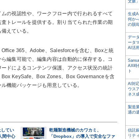
文脈」
ムの視認性や、ワークフロー内で行われるすべて
生成
何か─
監査トレールを提供する。割り当てられた作業の期
の脱
も備えている。
デー
ータ
AI活
e 365、Adobe、Salesforceを含む、Boxと統
から編集可能で、編集内容は自動的に保存する。コ
San
AX
ワードによるコンテンツ保護、アクセス状況の統計
ト
ySafe、Box Zones、Box Governanceを含
AI
ール機能パッケージも用意している。
ウス
ネス
製造
適の
止してい
乾麺製造機械のカワカミ、
信託銀
リテ
人間中心
「Dropbox」の導入で安全なファ