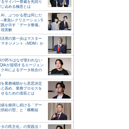
するサイバー脅威を先回り
封じ込める極意とは
とAI、ぶつかる壁は同じだ
」─東急レクリエーション5
実践が示す「データ整備」
う現実解
AI活用の第一歩はマスター
タマネジメント（MDM）か
Iの95％はなぜ使われない
Qlikが提唱するエージェン
ックAIによるデータ統合の
軸
活用を業務補助から意思決定
へと高め、業務プロセスを
させるための道筋とは
の価値を維持し続ける「デー
続供給の型」と「横断組
ータの民主化」の実践法！