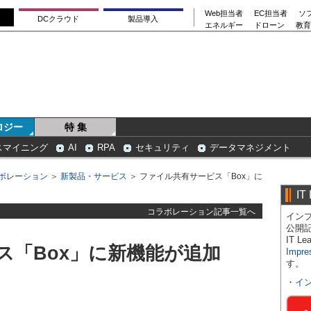
Web担当者
EC担当者
ソ
DCクラウド
製品導入
エネルギー
ドローン
教育
ロジー
特 集
スマイニング
AI
RPA
セキュリティ
データマネジメント
ボレーション
＞
新製品・サービス
＞ ファイル共有サービス「Box」に
IT
コラボレーション記事一覧へ
インプ
公開
IT 
ス「Box」に新機能が追加
Impre
す。
・
イ