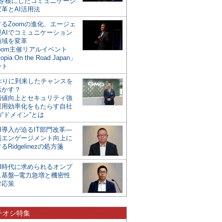
mを核にしたコミュニケーシ
革とAI活用法
るZoomの進化、エージェ
型AIでコミュニケーション
領域を変革
oom主催リアルイベント
opia On the Road Japan」
ート
年ぶりに到来したチャンスを
活かす？
価値向上とセキュリティ強
運用効率化をもたらす自社
“ドメイン”とは
I導入が迫るIT部門改革―
員エンゲージメント向上に
るRidgelinezの処方箋
AI時代に求められるオンプ
ス基盤─電力急増と機密性
対応策
チオシ特集