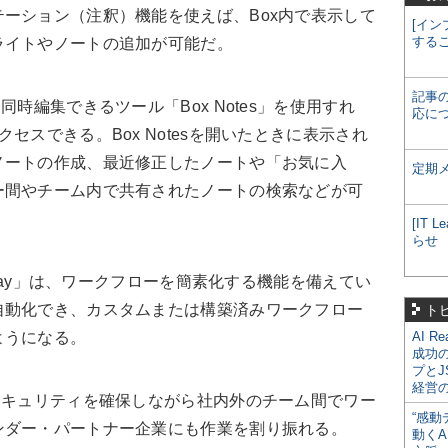
ーション（注釈）機能を使えば、Box内で表示して
[イン
する
ライトやノートの追加が可能だ。
記事
時編集できるツール「Box Notes」を使用すれ
応に
セスできる。Box Notesを開いたときに表示され
ノートの作成、最近修正したノートや「お気に入
定期
ー間やチーム内で共有されたノートの検索などが可
[IT
らせ
elay」は、ワークフローを簡素化する機能を備えてい
自動化でき、カスタムまたは構築済みワークフロー
ト
ようになる。
AI R
成功
プとJ
経営
セキュリティを確保しながら社内外のチーム間でワー
“感動
ンダー・パートナー企業にも作業を割り振れる。
動くA