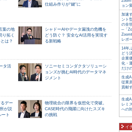
Zoo
仕組み作りが“鍵”に
ョン変
加速す
ント
の全
言葉の地
シャドーAIやデータ漏洩の危機を
─「Z
Zoomt
切り拓く
どう防ぐ？ 安全なAI活用を実現す
レポ
界とは？
る新戦略
14
どう
企業
化・
データ活
ソニーセミコンダクタソリューシ
だけの
ョンズが挑むAI時代のデータマネ
生成A
ジメント
従業
貢献す
生成
するデー
物理統合の限界を仮想化で突破。
レミ
所が説
CASE時代の飛躍に向けたスズキ
への
ルート
の挑戦
イ