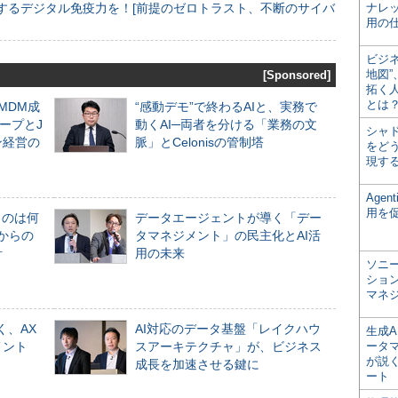
するデジタル免疫力を！[前提のゼロトラスト、不断のサイバ
ナレ
用の仕
ビジ
地図
[Sponsored]
拓く
とは
るMDM成
“感動デモ”で終わるAIと、実務で
ープとJ
動くAI─両者を分ける「業務の文
シャ
ン経営の
脈」とCelonisの管制塔
をどう
現す
Age
用を
ものは何
データエージェントが導く「デー
からの
タマネジメント」の民主化とAI活
計
用の未来
ソニ
ショ
マネ
く、AX
AI対応のデータ基盤「レイクハウ
生成
メント
スアーキテクチャ」が、ビジネス
ータ
が説く
成長を加速させる鍵に
ート