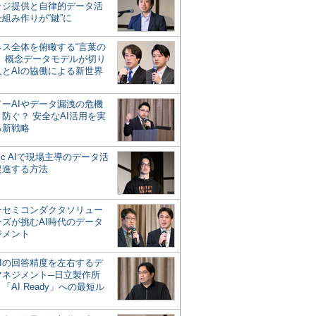
ッジ提供と自律的データ活
組み作りが“鍵”に
ネス全体を俯瞰する“言葉の
”、概念データモデルが切り
人とAIの協働による新世界
？
ドーAIやデータ漏洩の危機
防ぐ？ 安全なAI活用を実
る新戦略
ntic AIで現場主導のデータ活
促進する方法
ーセミコンダクタソリュー
ンズが挑むAI時代のデータ
ジメント
AIの回答精度を左右するデ
マネジメント─日立製作所
「AI Ready」への最短ル