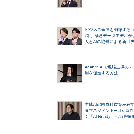
ビジネス全体を俯瞰する“
図”、概念データモデルが
人とAIの協働による新世
Agentic AIで現場主導の
用を促進する方法
生成AIの回答精度を左右
タマネジメント─日立製作
く「AI Ready」への最短