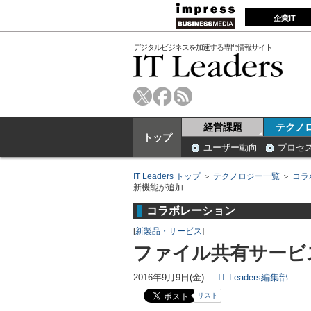
企業IT
デジタルビジネスを加速する専門情報サイト
経営課題
テクノ
トップ
ユーザー動向
プロセ
IT Leaders トップ
＞
テクノロジー一覧
＞
コラ
新機能が追加
コラボレーション
[
新製品・サービス
]
ファイル共有サービ
2016年9月9日(金)
IT Leaders編集部
リスト