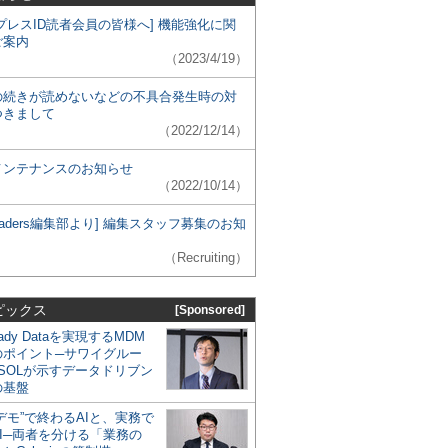
プレスID読者会員の皆様へ] 機能強化に関
ご案内
（2023/4/19）
の続きが読めないなどの不具合発生時の対
つきまして
（2022/12/14）
メンテナンスのお知らせ
（2022/10/14）
 Leaders編集部より] 編集スタッフ募集のお知
（Recruiting）
ピックス
[Sponsored]
eady Dataを実現するMDM
のポイント─サワイグルー
SOLが示すデータドリブン
の基盤
デモ”で終わるAIと、実務で
I─両者を分ける「業務の