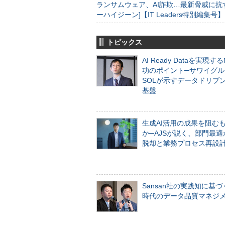
ランサムウェア、AI詐欺…最新脅威に抗
ーハイジーン]【IT Leaders特別編集号】
トピックス
AI Ready Dataを実現す
功のポイント─サワイグル
SOLが示すデータドリブ
基盤
生成AI活用の成果を阻む
か─AJSが説く、部門最適
脱却と業務プロセス再設
Sansan社の実践知に基づ
時代のデータ品質マネジ