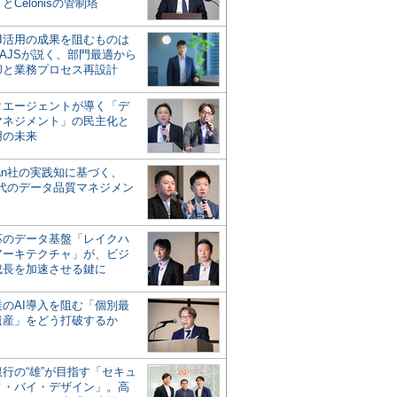
とCelonisの管制塔
AI活用の成果を阻むものは
AJSが説く、部門最適から
却と業務プロセス再設計
タエージェントが導く「デ
マネジメント」の民主化と
用の未来
san社の実践知に基づく、
時代のデータ品質マネジメン
対応のデータ基盤「レイクハ
アーキテクチャ」が、ビジ
成長を加速させる鍵に
業のAI導入を阻む「個別最
遺産」をどう打破するか
行の“雄”が目指す「セキュ
ィ・バイ・デザイン」。高