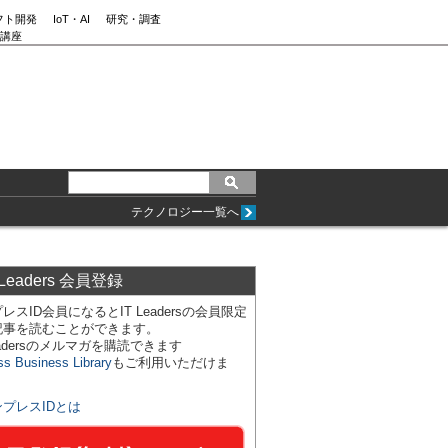
フト開発
IoT・AI
研究・調査
講座
テクノロジー一覧へ
 Leaders 会員登録
レスID会員になるとIT Leadersの会員限定
記事を読むことができます。
Leadersのメルマガを購読できます
ss Business Library
もご利用いただけま
ンプレスIDとは