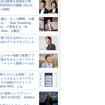
統合の限界を仮想化で突
ASE時代の飛躍に向けた
キの挑戦
の真価は「今この瞬間」の感
。「Data Streaming
form」で実現する「AI
y Data」を解説
企業で広がるAIエージェン
ためのデータマネジメント
？
たユーザー体験で業務アプ
定着させるエンタープライ
けノーコード開発ツールの
の導入コストを抑制！ コス
ンシャスなエンタープライ
ラスの仮想デスクトップ
allels RAS」とは
代の“基幹インフラ”へ──
NOT A HOTEL・DeNAが