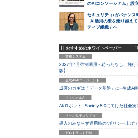
のAIコンソーシアム」設
セキュリティ/ガバナンス/
─AI活用の壁を乗り越えて
ティブ組織」へ
おすすめのホワイトペーパー
「製
業務システム
2027年4月強制適用へ待ったなし、施行迫
版】
生成AI/AIエージェント
成否のカギは「データ基盤」に─生成AI時代
フィジカルAI
AI/ロボット─Society 5.0に向けた社会実
メールセキュリティ
導入のみならず運用時の“ポリシー上げ”が肝心
ゼロトラスト戦略