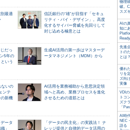
物理
破。C
スズ
個別最適
信託銀行の“雄”が目指す「セキュ
か
リティ・バイ・デザイン」。高度
AI
化するサイバー脅威を先回りして
知にある
封じ込める極意とは
Plat
Read
先進
同じだっ
生成AI活用の第一歩はマスターデ
トの
ン5年の
ータマネジメント（MDM）から
とは
」という
優れ
リを
ズ向
実像
れないの
AI活用を業務補助から意思決定領
ジェンテ
域へと高め、業務プロセスを進化
VDI
トコ
合の新機
させるための道筋とは
ズク
「Par
AI時
NEC・
「データ
「データの民主化」の実践法！ ナ
語る
組織」
レッジ提供と自律的データ活用の