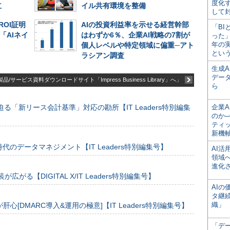
度化
立
イル共有環境を整備
して
ROI証明
AIの投資利益率を示せる経営幹部
「BI
「AIネイ
はわずか6％、企業AI戦略の7割が
った
年の
個人レベルや特定領域に偏重─アト
とい
ラシアン調査
生成
デー
品/サービス資料ダウンロードサイト「Impress Business Library」へ」
ら
る「新リース会計基準」対応の勘所【IT Leaders特別編集
企業A
のか─
ティ
新機
のデータマネジメント【IT Leaders特別編集号】
AI
領域
進化
装が広がる【DIGITAL X/IT Leaders特別編集号】
AI
タ継
織」
[DMARC導入&運用の極意]【IT Leaders特別編集号】
「デ