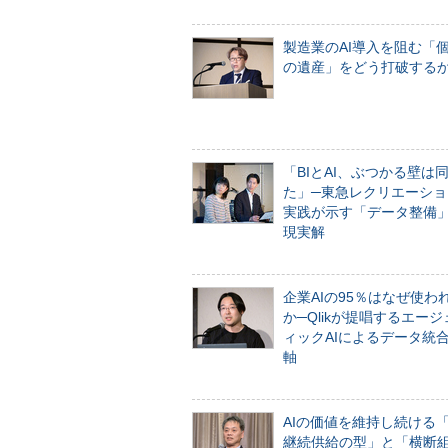
製造業のAI導入を阻む「
の遺産」をどう打破する
「BIとAI、ぶつかる壁は
た」─東急レクリエーショ
実践が示す「データ整備
現実解
企業AIの95％はなぜ使わ
か─Qlikが提唱するエー
ィックAIによるデータ統
軸
AIの価値を維持し続ける
継続供給の型」と「横断