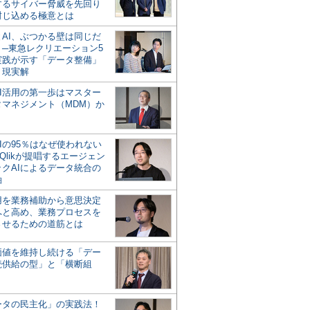
するサイバー脅威を先回り
封じ込める極意とは
とAI、ぶつかる壁は同じだ
」─東急レクリエーション5
実践が示す「データ整備」
う現実解
AI活用の第一歩はマスター
タマネジメント（MDM）か
Iの95％はなぜ使われない
Qlikが提唱するエージェン
ックAIによるデータ統合の
軸
活用を業務補助から意思決定
へと高め、業務プロセスを
させるための道筋とは
の価値を維持し続ける「デー
続供給の型」と「横断組
ータの民主化」の実践法！