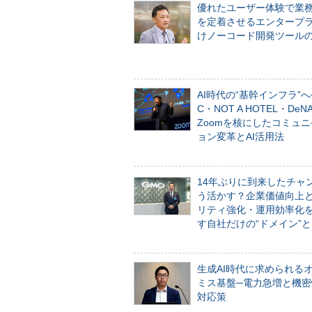
優れたユーザー体験で業
を定着させるエンタープ
けノーコード開発ツール
AI時代の“基幹インフラ”へ
C・NOT A HOTEL・De
Zoomを核にしたコミュ
ョン変革とAI活用法
14年ぶりに到来したチャ
う活かす？企業価値向上
リティ強化・運用効率化
す自社だけの“ドメイン”
生成AI時代に求められる
ミス基盤─電力急増と機密
対応策