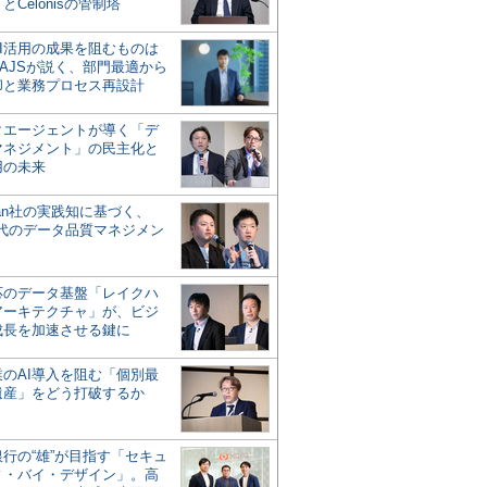
とCelonisの管制塔
AI活用の成果を阻むものは
AJSが説く、部門最適から
却と業務プロセス再設計
タエージェントが導く「デ
マネジメント」の民主化と
用の未来
san社の実践知に基づく、
時代のデータ品質マネジメン
対応のデータ基盤「レイクハ
アーキテクチャ」が、ビジ
成長を加速させる鍵に
業のAI導入を阻む「個別最
遺産」をどう打破するか
行の“雄”が目指す「セキュ
ィ・バイ・デザイン」。高