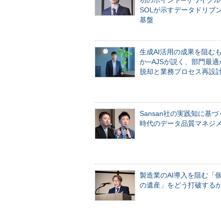
功のポイント─サワイグル
SOLが示すデータドリブ
基盤
生成AI活用の成果を阻む
か─AJSが説く、部門最適
脱却と業務プロセス再設
Sansan社の実践知に基づ
時代のデータ品質マネジ
製造業のAI導入を阻む「
の遺産」をどう打破する