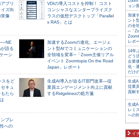
Zoo
務アプリ
VDIの導入コストを抑制！ コスト
ョン変
ライズ向
コンシャスなエンタープライズク
加速す
の実像
ラスの仮想デスクトップ「Parallel
ント
s RAS」とは
の全
─「Z
Zoomt
レポ
──NE
加速するZoomの進化、エージェ
NAが語る
ント型AIでコミュニケーションの
14
ニケーシ
全領域を変革─「Zoom主催リアル
どう
イベント Zoomtopia On the Road
企業
化・
Japan」レポート
だけの
ンスをど
生成AI導入が迫るIT部門改革―従
生成A
従業
とセキュ
業員エンゲージメント向上に貢献
貢献す
をもたら
するRidgelinezの処方箋
とは
生成
レミ
への
オンプレ
性への
イ