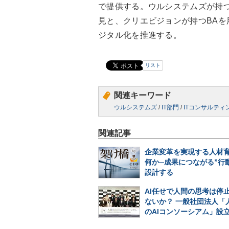
で提供する。ウルシステムズが持
見と、クリエビジョンが持つBA
ジタル化を推進する。
リスト
関連キーワード
ウルシステムズ
/
IT部門
/
ITコンサルティ
関連記事
企業変革を実現する人材
何か─成果につながる”行
設計する
AI任せで人間の思考は停
ないか？ 一般社団法人「
のAIコンソーシアム」設