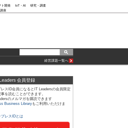
フト開発
IoT・AI
研究・調査
講座
経営課題一覧へ
 Leaders 会員登録
レスID会員になるとIT Leadersの会員限定
記事を読むことができます。
Leadersのメルマガを購読できます
ss Business Library
もご利用いただけま
ンプレスIDとは