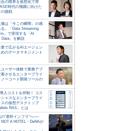
統合の限界を仮想化で突
ASE時代の飛躍に向けた
キの挑戦
の真価は「今この瞬間」の感
。「Data Streaming
form」で実現する「AI
y Data」を解説
企業で広がるAIエージェン
ためのデータマネジメント
？
たユーザー体験で業務アプ
定着させるエンタープライ
けノーコード開発ツールの
の導入コストを抑制！ コス
ンシャスなエンタープライ
ラスの仮想デスクトップ
allels RAS」とは
代の“基幹インフラ”へ──
NOT A HOTEL・DeNAが