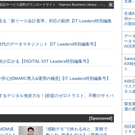
文脈」
品/サービス資料ダウンロードサイト「Impress Business Library」へ」
生成
何か─
る「新リース会計基準」対応の勘所【IT Leaders特別編集
の脱
デー
ータ
のデータマネジメント【IT Leaders特別編集号】
AI活
San
装が広がる【DIGITAL X/IT Leaders特別編集号】
AX
ト
[DMARC導入&運用の極意]【IT Leaders特別編集号】
AI
ウス
ネス
するデジタル免疫力を！[前提のゼロトラスト、不断のサイバ
製造
適の
[Sponsored]
信託銀
るMDM成
“感動デモ”で終わるAIと、実務で
リテ