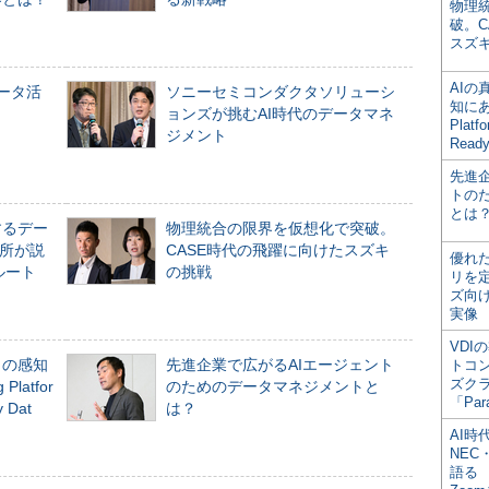
物理
破。C
スズ
AI
データ活
ソニーセミコンダクタソリューシ
知にある
ョンズが挑むAI時代のデータマネ
Plat
ジメント
Read
先進
トの
とは
するデー
物理統合の限界を仮想化で突破。
所が説
CASE時代の飛躍に向けたスズキ
優れ
ルート
の挑戦
リを
ズ向
実像
VDI
」の感知
先進企業で広がるAIエージェント
トコ
ズク
Platfor
のためのデータマネジメントと
「Par
Dat
は？
AI時
NEC・
語る