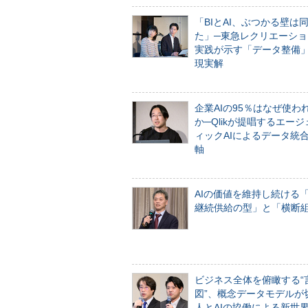
「BIとAI、ぶつかる壁は
た」─東急レクリエーショ
実践が示す「データ整備
現実解
企業AIの95％はなぜ使わ
か─Qlikが提唱するエー
ィックAIによるデータ統
軸
AIの価値を維持し続ける
継続供給の型」と「横断
ビジネス全体を俯瞰する“
図”、概念データモデルが
人とAIの協働による新世