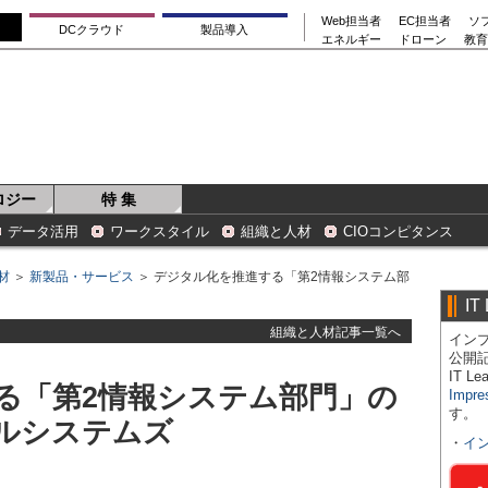
Web担当者
EC担当者
ソ
DCクラウド
製品導入
エネルギー
ドローン
教育
ロジー
特 集
データ活用
ワークスタイル
組織と人材
CIOコンピタンス
材
＞
新製品・サービス
＞ デジタル化を推進する「第2情報システム部
IT
組織と人材記事一覧へ
インプ
公開
IT 
る「第2情報システム部門」の
Impre
す。
ルシステムズ
・
イ