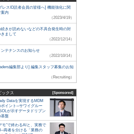
プレスID読者会員の皆様へ] 機能強化に関
ご案内
（2023/4/19）
の続きが読めないなどの不具合発生時の対
つきまして
（2022/12/14）
メンテナンスのお知らせ
（2022/10/14）
 Leaders編集部より] 編集スタッフ募集のお知
（Recruiting）
ピックス
[Sponsored]
eady Dataを実現するMDM
のポイント─サワイグルー
SOLが示すデータドリブン
の基盤
デモ”で終わるAIと、実務で
I─両者を分ける「業務の