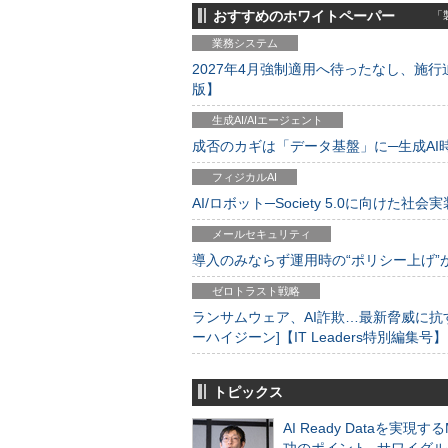
おすすめのホワイトペーパー
「製
業務システム
2027年4月強制適用へ待ったなし、施行迫
版】
生成AI/AIエージェント
成否のカギは「データ基盤」に─生成AI時代
フィジカルAI
AI/ロボット─Society 5.0に向けた社会実
メールセキュリティ
導入のみならず運用時の“ポリシー上げ”が肝心
ゼロトラスト戦略
ランサムウェア、AI詐欺…最新脅威に抗
ーハイジーン]【IT Leaders特別編集号】
トピックス
AI Ready Dataを実現す