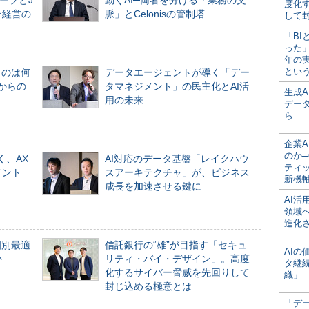
ープとJ
動くAI─両者を分ける「業務の文
度化
ン経営の
脈」とCelonisの管制塔
して
「BI
った
年の
とい
ものは何
データエージェントが導く「デー
からの
タマネジメント」の民主化とAI活
生成
計
用の未来
デー
ら
企業A
のか─
く、AX
AI対応のデータ基盤「レイクハウ
ティ
メント
スアーキテクチャ」が、ビジネス
新機
成長を加速させる鍵に
AI
領域
進化
個別最適
信託銀行の“雄”が目指す「セキュ
AI
か
リティ・バイ・デザイン」。高度
タ継
化するサイバー脅威を先回りして
織」
封じ込める極意とは
「デ