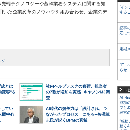
つ先端テクノロジーや基幹業務システムに関する知
[イン
を用いた企業変革のノウハウを組み合わせ、企業のデ
する
記事
応に
定期
ング
[IT
らせ
育成とは
社内ヘルプデスクの負荷、担当者
ト
動変容”を
の7割が増加を実感─キヤノンMJ調
査
AI R
成功
プとJ
止してい
AI時代の競争力は「設計され、つ
経営
人間中心
ながったプロセス」にある─矢澤篤
立
志氏が説くBPMの真髄
“感動
動くA