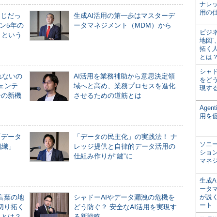
ナレ
用の仕
同じだっ
生成AI活用の第一歩はマスターデ
ン5年の
ータマネジメント（MDM）から
ビジ
」という
地図
拓く
とは
シャ
れないの
AI活用を業務補助から意思決定領
をどう
ジェンテ
域へと高め、業務プロセスを進化
現す
合の新機
させるための道筋とは
Age
用を
「データ
「データの民主化」の実践法！ ナ
ソニ
組織」
レッジ提供と自律的データ活用の
ショ
仕組み作りが“鍵”に
マネ
生成
ータ
言葉の地
シャドーAIやデータ漏洩の危機を
が説く
ート
切り拓く
どう防ぐ？ 安全なAI活用を実現す
界とは？
る新戦略