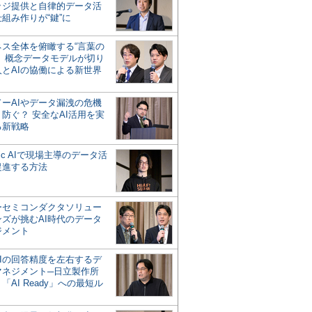
ッジ提供と自律的データ活
組み作りが“鍵”に
ネス全体を俯瞰する“言葉の
”、概念データモデルが切り
人とAIの協働による新世界
？
ドーAIやデータ漏洩の危機
防ぐ？ 安全なAI活用を実
る新戦略
ntic AIで現場主導のデータ活
促進する方法
ーセミコンダクタソリュー
ンズが挑むAI時代のデータ
ジメント
AIの回答精度を左右するデ
マネジメント─日立製作所
「AI Ready」への最短ル