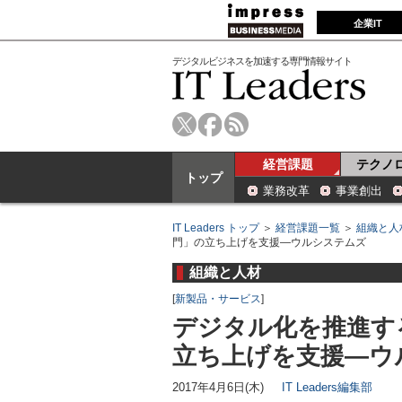
企業IT
デジタルビジネスを加速する専門情報サイト
経営課題
テクノ
トップ
業務改革
事業創出
IT Leaders トップ
＞
経営課題一覧
＞
組織と人
門」の立ち上げを支援―ウルシステムズ
組織と人材
[
新製品・サービス
]
デジタル化を推進す
立ち上げを支援―ウ
2017年4月6日(木)
IT Leaders編集部