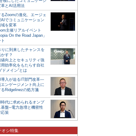
mを核にしたコミュニケーシ
革とAI活用法
るZoomの進化、エージェ
型AIでコミュニケーション
領域を変革
oom主催リアルイベント
opia On the Road Japan」
ート
年ぶりに到来したチャンスを
活かす？
価値向上とセキュリティ強
運用効率化をもたらす自社
“ドメイン”とは
I導入が迫るIT部門改革―
員エンゲージメント向上に
るRidgelinezの処方箋
AI時代に求められるオンプ
ス基盤─電力急増と機密性
対応策
チオシ特集