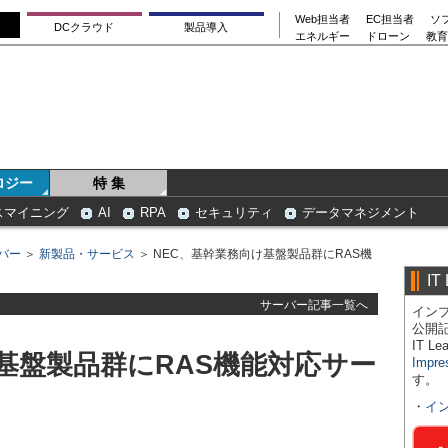
Web担当者
EC担当者
ソ
DCクラウド
製品導入
エネルギー
ドローン
教育
ロジー
特 集
スマイニング
AI
RPA
セキュリティ
データマネジメント
バー
＞
新製品・サービス
＞ NEC、基幹業務向け基盤製品群にRAS機
IT
サーバー記事一覧へ
インプ
公開
IT 
基盤製品群にRAS機能対応サー
Impre
す。
・
イ