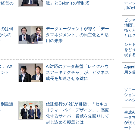
ナレ
ン経営の
脈」とCelonisの管制塔
用の仕
ビジ
地図
ものは何
データエージェントが導く「デー
拓く
からの
タマネジメント」の民主化とAI活
とは
計
用の未来
シャ
をどう
現す
く、AX
AI対応のデータ基盤「レイクハウ
Age
メント
スアーキテクチャ」が、ビジネス
用を
成長を加速させる鍵に
ソニ
ショ
マネ
個別最適
信託銀行の“雄”が目指す「セキュ
か
リティ・バイ・デザイン」。高度
生成
化するサイバー脅威を先回りして
ータ
封じ込める極意とは
が説く
ート