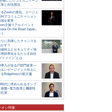
mを核にしたコミュニケーシ
革とAI活用法
るZoomの進化、エージェ
型AIでコミュニケーション
領域を変革
oom主催リアルイベント
opia On the Road Japan」
ート
年ぶりに到来したチャンスを
活かす？
価値向上とセキュリティ強
運用効率化をもたらす自社
“ドメイン”とは
I導入が迫るIT部門改革―
員エンゲージメント向上に
るRidgelinezの処方箋
AI時代に求められるオンプ
ス基盤─電力急増と機密性
対応策
チオシ特集