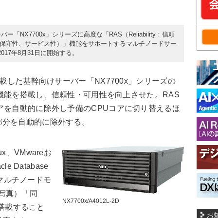
NX7700x」シリーズに高度な「RAS（Reliability：信頼
eability：保守性、サービス性）」機能をサポートするマルチノードサー
17年8月31日に開始する。
載した基幹向けサーバー「NX7700x」シリーズの
AS機能を搭載し、信頼性・可用性を向上させた。RAS
アを自動的に除外し予備のCPUコアに切り替えるほ
部分を自動的に除外する。
、VMwareお
 Database
可能なマルチノードモ
」（写真）「同
NX7700x/A4012L-2D
を搭載すること
お