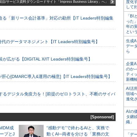
度化
品/サービス資料ダウンロードサイト「Impress Business Library」へ」
して
「BI
る「新リース会計基準」対応の勘所【IT Leaders特別編集
った
年の
とい
生成
のデータマネジメント【IT Leaders特別編集号】
デー
ら
装が広がる【DIGITAL X/IT Leaders特別編集号】
企業A
のか─
ティ
[DMARC導入&運用の極意]【IT Leaders特別編集号】
新機
AI
するデジタル免疫力を！[前提のゼロトラスト、不断のサイバ
領域
進化
AI
タ継
[Sponsored]
織」
るMDM成
“感動デモ”で終わるAIと、実務で
ープとJ
動くAI─両者を分ける「業務の文
「デ