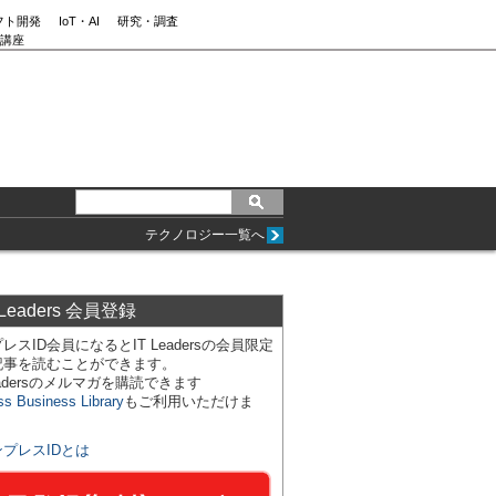
フト開発
IoT・AI
研究・調査
講座
テクノロジー一覧へ
 Leaders 会員登録
レスID会員になるとIT Leadersの会員限定
記事を読むことができます。
Leadersのメルマガを購読できます
ss Business Library
もご利用いただけま
ンプレスIDとは