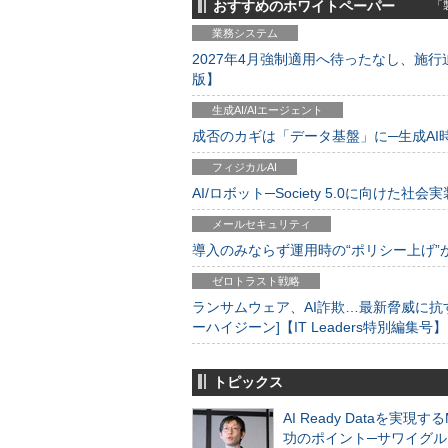
おすすめのホワイトペーパー
「製
業務システム
2027年4月強制適用へ待ったなし、施行迫
版】
生成AI/AIエージェント
成否のカギは「データ基盤」に─生成AI時代
フィジカルAI
AI/ロボット─Society 5.0に向けた社会実
メールセキュリティ
導入のみならず運用時の“ポリシー上げ”が肝心
ゼロトラスト戦略
ランサムウェア、AI詐欺…最新脅威に抗
ーハイジーン]【IT Leaders特別編集号】
トピックス
AI Ready Dataを実現す
功のポイント─サワイグル