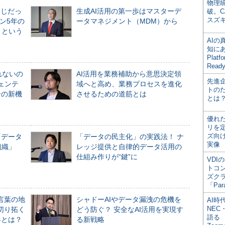
物理
同じだっ
生成AI活用の第一歩はマスターデ
破。C
スズ
ン5年の
ータマネジメント（MDM）から
」という
AI
知にある
Plat
Read
れないの
AI活用を業務補助から意思決定領
先進
ジェンテ
域へと高め、業務プロセスを進化
トの
合の新機
させるための道筋とは
とは
優れ
リを
ズ向
「データ
「データの民主化」の実践法！ ナ
実像
組織」
レッジ提供と自律的データ活用の
仕組み作りが“鍵”に
VDI
トコ
ズク
「Par
言葉の地
シャドーAIやデータ漏洩の危機を
AI時
NEC・
切り拓く
どう防ぐ？ 安全なAI活用を実現す
語る
界とは？
る新戦略