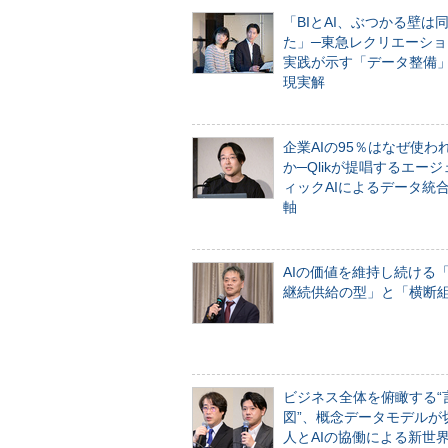
「BIとAI、ぶつかる壁は
た」─東急レクリエーショ
実践が示す「データ整備
現実解
企業AIの95％はなぜ使わ
か─Qlikが提唱するエー
ィックAIによるデータ統
軸
AIの価値を維持し続ける
継続供給の型」と「横断
ビジネス全体を俯瞰する“
図”、概念データモデルが
人とAIの協働による新世