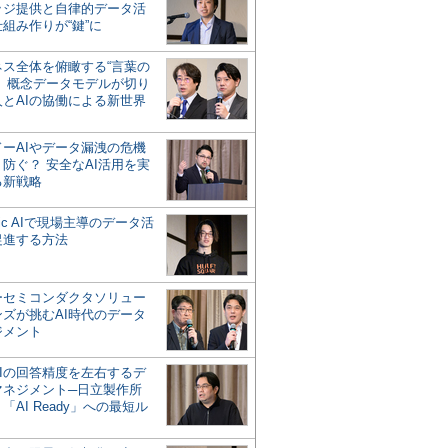
ッジ提供と自律的データ活
組み作りが“鍵”に
ネス全体を俯瞰する“言葉の
”、概念データモデルが切り
人とAIの協働による新世界
？
ドーAIやデータ漏洩の危機
防ぐ？ 安全なAI活用を実
る新戦略
ntic AIで現場主導のデータ活
促進する方法
ーセミコンダクタソリュー
ンズが挑むAI時代のデータ
ジメント
AIの回答精度を左右するデ
マネジメント─日立製作所
「AI Ready」への最短ル