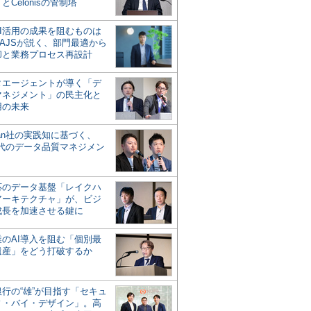
とCelonisの管制塔
AI活用の成果を阻むものは
AJSが説く、部門最適から
却と業務プロセス再設計
タエージェントが導く「デ
マネジメント」の民主化と
用の未来
san社の実践知に基づく、
時代のデータ品質マネジメン
対応のデータ基盤「レイクハ
アーキテクチャ」が、ビジ
成長を加速させる鍵に
業のAI導入を阻む「個別最
遺産」をどう打破するか
行の“雄”が目指す「セキュ
ィ・バイ・デザイン」。高