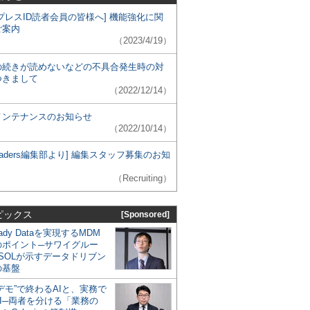
プレスID読者会員の皆様へ] 機能強化に関
ご案内
（2023/4/19）
の続きが読めないなどの不具合発生時の対
つきまして
（2022/12/14）
メンテナンスのお知らせ
（2022/10/14）
 Leaders編集部より] 編集スタッフ募集のお知
（Recruiting）
ピックス
[Sponsored]
eady Dataを実現するMDM
のポイント─サワイグルー
SOLが示すデータドリブン
の基盤
デモ”で終わるAIと、実務で
I─両者を分ける「業務の