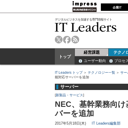
企業IT
デジタルビジネスを加速する専門情報サイト
経営課題
テクノ
トップ
ユーザー動向
プロセ
IT Leaders トップ
＞
テクノロジー一覧
＞
サー
能対応サーバーを追加
サーバー
[
新製品・サービス
]
NEC、基幹業務向け
バーを追加
2017年5月18日(木)
IT Leaders編集部