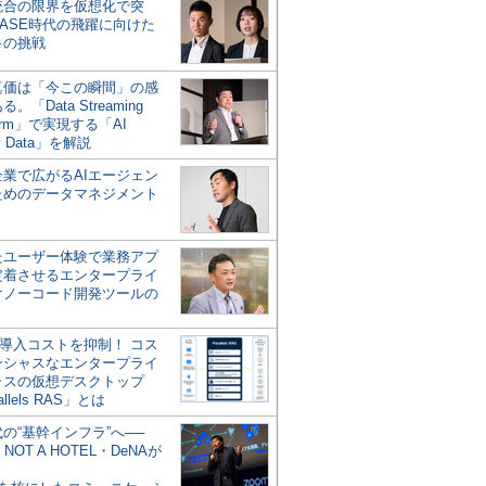
統合の限界を仮想化で突
ASE時代の飛躍に向けた
キの挑戦
の真価は「今この瞬間」の感
。「Data Streaming
form」で実現する「AI
y Data」を解説
企業で広がるAIエージェン
ためのデータマネジメント
？
たユーザー体験で業務アプ
定着させるエンタープライ
けノーコード開発ツールの
の導入コストを抑制！ コス
ンシャスなエンタープライ
ラスの仮想デスクトップ
allels RAS」とは
代の“基幹インフラ”へ──
NOT A HOTEL・DeNAが