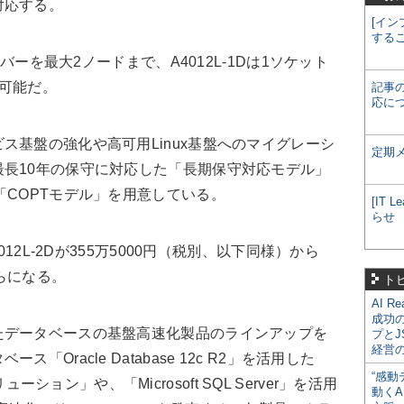
対応する。
[イン
する
ーバーを最大2ノードまで、A4012L-1Dは1ソケット
可能だ。
記事
応に
基盤の強化や高可用Linux基盤へのマイグレーシ
定期
長10年の保守に対応した「長期保守対応モデル」
「COPTモデル」を用意している。
[IT
らせ
12L-2Dが355万5000円（税別、以下同様）から
からになる。
ト
AI R
成功
データベースの基盤高速化製品のラインアップを
プとJ
経営
Oracle Database 12c R2」を活用した
“感動
ソリューション」や、「Microsoft SQL Server」を活用
動くA