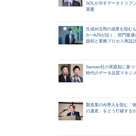
SOLが示すデータドリブ
基盤
生成AI活用の成果を阻む
か─AJSが説く、部門最適
脱却と業務プロセス再設
Sansan社の実践知に基づ
時代のデータ品質マネジ
製造業のAI導入を阻む「
の遺産」をどう打破する