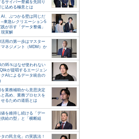
するサイバー脅威を先回り
封じ込める極意とは
とAI、ぶつかる壁は同じだ
」─東急レクリエーション5
実践が示す「データ整備」
う現実解
AI活用の第一歩はマスター
タマネジメント（MDM）か
Iの95％はなぜ使われない
Qlikが提唱するエージェン
ックAIによるデータ統合の
軸
活用を業務補助から意思決定
へと高め、業務プロセスを
させるための道筋とは
の価値を維持し続ける「デー
続供給の型」と「横断組
ータの民主化」の実践法！