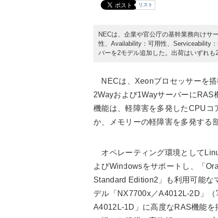
リスト
NECは、企業や官公庁の基幹業務向けサーバー「
性、Availability：可用性、Servic
バーを2モデル追加した。出荷はいずれも20
NECは、Xeonプロセッサーを搭
2Wayおよび1WayサーバーにR
機能は、軽障害を多発したCPUコ
か、メモリーの軽障害を多発する
オペレーティング環境としてLinux
よびWindowsをサポートし、「Oracle
Standard Edition2」も利用
デル「NX7700x／A4012L-2D
A4012L-1D」に高度なRAS機能