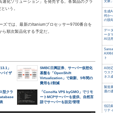
文脈」
 Server 高速化ソリューション」を発売する。各製品のクラ
だという。
生成
何か─
の脱
ーズでは、最新のItaniumプロセッサー9700番台を
デー
期から順次製品化する予定だ。
ータ
AI活
San
AX
ト
v13.1」
SMBC日興証券、サーバー仮想化
AI
ウス
ーバイザ
基盤を「OpenShift
ネス
Virtualization」で刷新、5年間の
費用を2割減
製造
適の
ス型クラ
「ConoHa VPS byGMO」でリモ
atabase
ートMCPサーバーを提供、自然言
発表
語でサーバーを設定/管理
信託銀
リテ