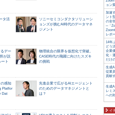
Zoo
ョン変
加速す
ント
データ活
ソニーセミコンダクタソリューシ
の全
ョンズが挑むAI時代のデータマネ
─「Z
ジメント
Zoomt
レポ
14
どう
企業
するデー
物理統合の限界を仮想化で突破。
化・
所が説
CASE時代の飛躍に向けたスズキ
だけの
ルート
の挑戦
生成A
従業
貢献す
」の感知
先進企業で広がるAIエージェント
生成
Platfor
のためのデータマネジメントと
レミ
Dat
は？
への
イ