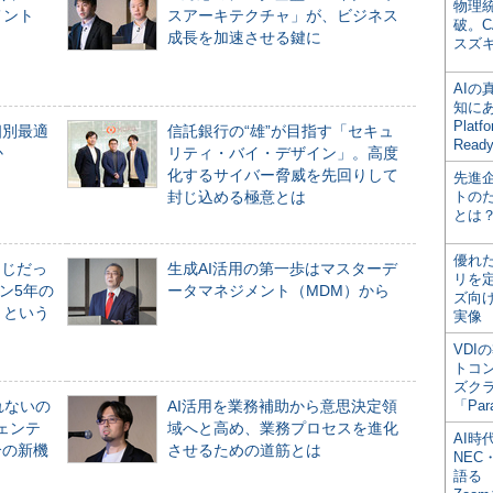
物理
メント
スアーキテクチャ」が、ビジネス
破。C
成長を加速させる鍵に
スズ
AI
知にある
Plat
個別最適
信託銀行の“雄”が目指す「セキュ
Read
か
リティ・バイ・デザイン」。高度
化するサイバー脅威を先回りして
先進
封じ込める極意とは
トの
とは
優れ
同じだっ
生成AI活用の第一歩はマスターデ
リを
ン5年の
ータマネジメント（MDM）から
ズ向
」という
実像
VDI
トコ
ズク
れないの
AI活用を業務補助から意思決定領
「Par
ジェンテ
域へと高め、業務プロセスを進化
AI時
合の新機
させるための道筋とは
NEC・
語る