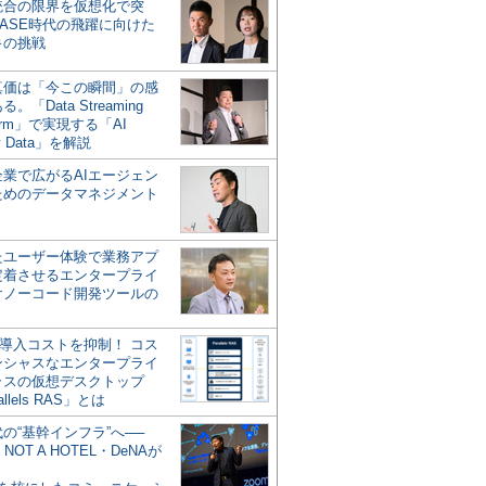
統合の限界を仮想化で突
ASE時代の飛躍に向けた
キの挑戦
の真価は「今この瞬間」の感
。「Data Streaming
form」で実現する「AI
y Data」を解説
企業で広がるAIエージェン
ためのデータマネジメント
？
たユーザー体験で業務アプ
定着させるエンタープライ
けノーコード開発ツールの
の導入コストを抑制！ コス
ンシャスなエンタープライ
ラスの仮想デスクトップ
allels RAS」とは
代の“基幹インフラ”へ──
NOT A HOTEL・DeNAが