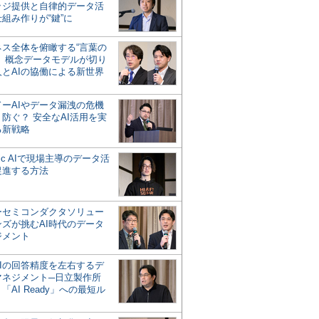
ッジ提供と自律的データ活
組み作りが“鍵”に
ネス全体を俯瞰する“言葉の
”、概念データモデルが切り
人とAIの協働による新世界
？
ドーAIやデータ漏洩の危機
防ぐ？ 安全なAI活用を実
る新戦略
ntic AIで現場主導のデータ活
促進する方法
ーセミコンダクタソリュー
ンズが挑むAI時代のデータ
ジメント
AIの回答精度を左右するデ
マネジメント─日立製作所
「AI Ready」への最短ル