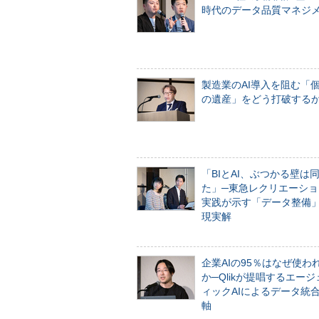
時代のデータ品質マネジ
製造業のAI導入を阻む「
の遺産」をどう打破する
「BIとAI、ぶつかる壁は
た」─東急レクリエーショ
実践が示す「データ整備
現実解
企業AIの95％はなぜ使わ
か─Qlikが提唱するエー
ィックAIによるデータ統
軸