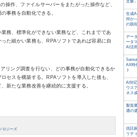
文脈」
ssなど）の操作、ファイルサーバーをまたがった操作など、
囲の事務を自動化できる。
生成
何か─
の脱
業務、標準化ができない業務など、これまでであ
デー
った細かい業務も、RPAソフトであれば容易に自
ータ
AI活
San
AX
のヒアリング調査を行ない、どの事務が自動化できるか
ト
ロセスを構築する。RPAソフトを導入した後も、
AI
て、新たな業務改善を継続的に支援する。
ウス
ネス
製造
適の
信託銀
クノロジーズ
リテ