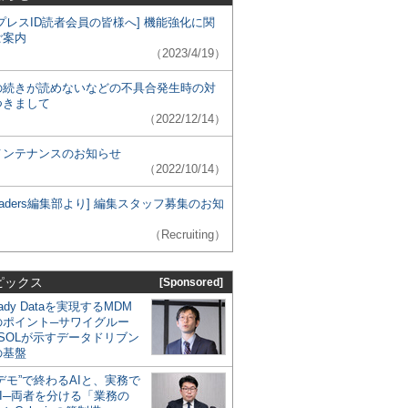
プレスID読者会員の皆様へ] 機能強化に関
ご案内
（2023/4/19）
の続きが読めないなどの不具合発生時の対
つきまして
（2022/12/14）
メンテナンスのお知らせ
（2022/10/14）
 Leaders編集部より] 編集スタッフ募集のお知
（Recruiting）
ピックス
[Sponsored]
eady Dataを実現するMDM
のポイント─サワイグルー
SOLが示すデータドリブン
の基盤
デモ”で終わるAIと、実務で
I─両者を分ける「業務の