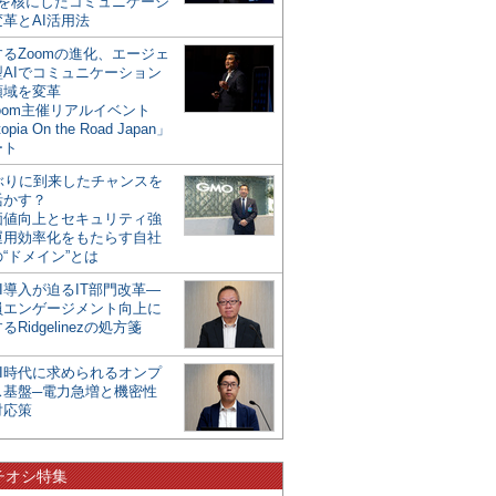
mを核にしたコミュニケーシ
革とAI活用法
るZoomの進化、エージェ
型AIでコミュニケーション
領域を変革
oom主催リアルイベント
opia On the Road Japan」
ート
年ぶりに到来したチャンスを
活かす？
価値向上とセキュリティ強
運用効率化をもたらす自社
“ドメイン”とは
I導入が迫るIT部門改革―
員エンゲージメント向上に
るRidgelinezの処方箋
AI時代に求められるオンプ
ス基盤─電力急増と機密性
対応策
チオシ特集