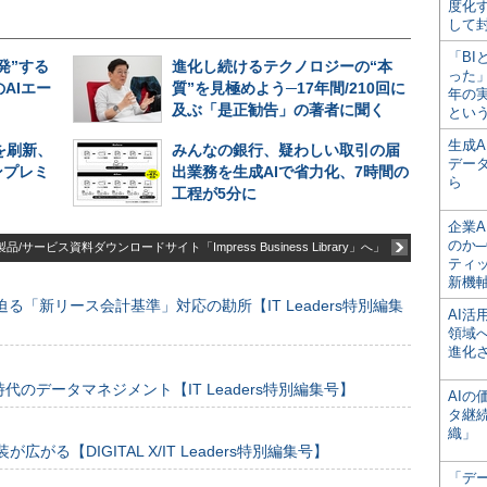
度化
して
「BI
発”する
進化し続けるテクノロジーの“本
った
AIエー
質”を見極めよう─17年間/210回に
年の
及ぶ「是正勧告」の著者に聞く
とい
生成
盤を刷新、
みんなの銀行、疑わしい取引の届
デー
ンプレミ
出業務を生成AIで省力化、7時間の
ら
工程が5分に
企業A
のか─
品/サービス資料ダウンロードサイト「Impress Business Library」へ」
ティ
新機
る「新リース会計基準」対応の勘所【IT Leaders特別編集
AI
領域
進化
のデータマネジメント【IT Leaders特別編集号】
AI
タ継
織」
装が広がる【DIGITAL X/IT Leaders特別編集号】
「デ