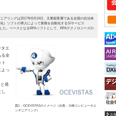
ニアリングは2017年8月24日、主要顧客層である全国の自治体
動化）ソフトの導入によって業務を自動化するSIサービス
表した。ベースとなるRPAソフトとして、RPAテクノロジーズの
ータエ
ある全
ット
によっ
ると発
とし
図1：OCEVISTASのイメージ（出典：大崎コンピュータエ
ンヂニアリング）
お