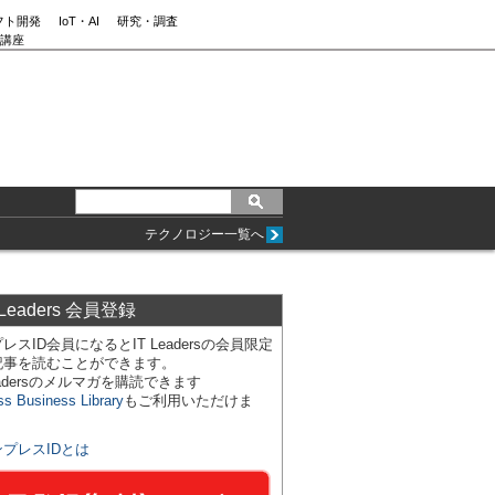
フト開発
IoT・AI
研究・調査
講座
テクノロジー一覧へ
 Leaders 会員登録
レスID会員になるとIT Leadersの会員限定
記事を読むことができます。
Leadersのメルマガを購読できます
ss Business Library
もご利用いただけま
ンプレスIDとは