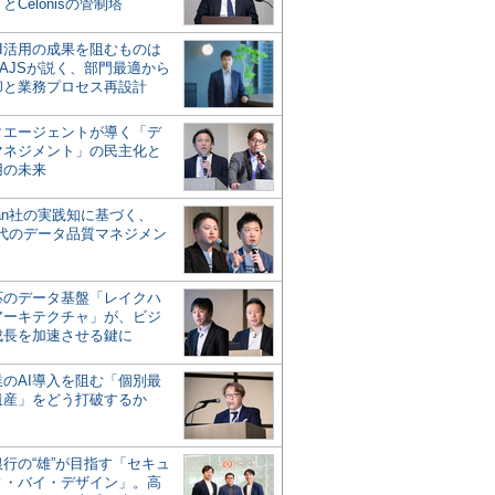
とCelonisの管制塔
AI活用の成果を阻むものは
AJSが説く、部門最適から
却と業務プロセス再設計
タエージェントが導く「デ
マネジメント」の民主化と
用の未来
san社の実践知に基づく、
時代のデータ品質マネジメン
対応のデータ基盤「レイクハ
アーキテクチャ」が、ビジ
成長を加速させる鍵に
業のAI導入を阻む「個別最
遺産」をどう打破するか
行の“雄”が目指す「セキュ
ィ・バイ・デザイン」。高