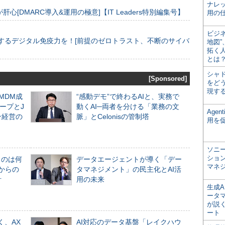
ナレ
[DMARC導入&運用の極意]【IT Leaders特別編集号】
用の仕
ビジ
するデジタル免疫力を！[前提のゼロトラスト、不断のサイバ
地図
拓く
とは
シャ
[Sponsored]
をどう
現す
るMDM成
“感動デモ”で終わるAIと、実務で
ープとJ
動くAI─両者を分ける「業務の文
Age
ン経営の
脈」とCelonisの管制塔
用を
ソニ
ショ
ものは何
データエージェントが導く「デー
マネ
からの
タマネジメント」の民主化とAI活
計
用の未来
生成
ータ
が説く
ート
く、AX
AI対応のデータ基盤「レイクハウ