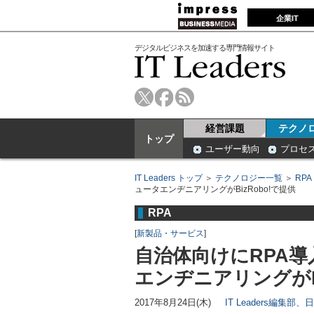
企業IT
デジタルビジネスを加速する専門情報サイト
経営課題
テクノ
トップ
ユーザー動向
プロセ
IT Leaders トップ
＞
テクノロジー一覧
＞
RPA
ュータエンヂニアリングがBizRobo!で提供
RPA
[
新製品・サービス
]
自治体向けにRPA
エンヂニアリングがBi
2017年8月24日(木)
IT Leaders編集部、