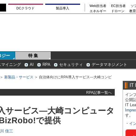
Web担当者
EC担当者
ソ
DCクラウド
製品導入
エネルギー
ドローン
教育
ロジー
特 集
スマイニング
AI
RPA
セキュリティ
データマネジメント
＞
新製品・サービス
＞ 自治体向けにRPA導入サービス―大崎コンピ
IT
RPA記事一覧へ
インプ
公開
IT 
導入サービス―大崎コンピュータ
Impre
す。
zRobo!で提供
・
イ
日川 佳三