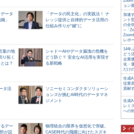
Zoo
ョン変
「データ
「データの民主化」の実践法！ ナ
加速す
組織」
レッジ提供と自律的データ活用の
ント
の全
仕組み作りが“鍵”に
─「Z
Zoomt
レポ
14
言葉の地
シャドーAIやデータ漏洩の危機を
どう
切り拓く
どう防ぐ？ 安全なAI活用を実現す
企業
界とは？
る新戦略
化・
だけの
生成A
従業
データ活
ソニーセミコンダクタソリューシ
貢献す
ョンズが挑むAI時代のデータマネ
ジメント
生成
レミ
への
するデー
物理統合の限界を仮想化で突破。
イ
所が説
CASE時代の飛躍に向けたスズキ