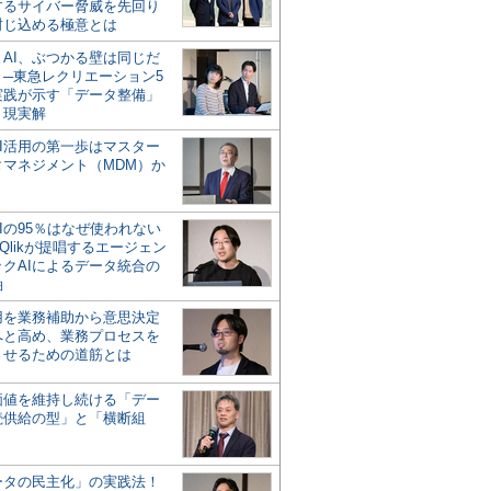
するサイバー脅威を先回り
封じ込める極意とは
とAI、ぶつかる壁は同じだ
」─東急レクリエーション5
実践が示す「データ整備」
う現実解
AI活用の第一歩はマスター
タマネジメント（MDM）か
Iの95％はなぜ使われない
Qlikが提唱するエージェン
ックAIによるデータ統合の
軸
活用を業務補助から意思決定
へと高め、業務プロセスを
させるための道筋とは
の価値を維持し続ける「デー
続供給の型」と「横断組
ータの民主化」の実践法！