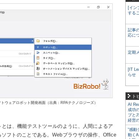
[イン
する
記事
応に
定期
[IT
らせ
ト
のソフトウェアロボット開発画面（出典：RPAテクノロジーズ）
AI R
成功
プとJ
経営
トとは、機能テストツールのように、人間によるア
“感動
フトのことである。Webブラウザの操作、Office
動くA