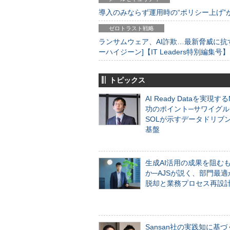
導入のみならず運用時の“ポリシー上げ”が肝心
ゼロトラスト戦略
ランサムウェア、AI詐欺…最新脅威に抗
ーハイジーン]【IT Leaders特別編集号】
トピックス
AI Ready Dataを実現す
功のポイント─サワイグル
SOLが示すデータドリブ
基盤
生成AI活用の成果を阻む
か─AJSが説く、部門最適
脱却と業務プロセス再設
Sansan社の実践知に基づ