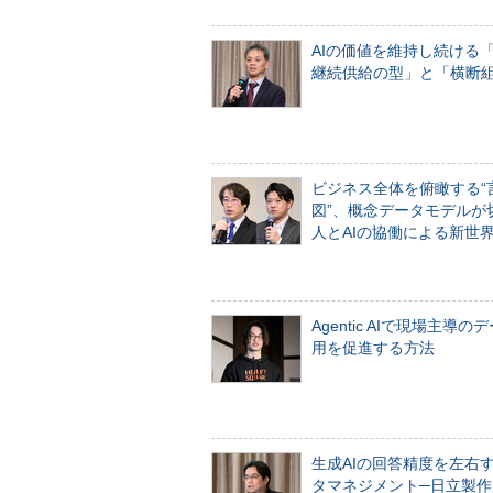
AIの価値を維持し続ける
継続供給の型」と「横断
ビジネス全体を俯瞰する“
図”、概念データモデルが
人とAIの協働による新世
Agentic AIで現場主導の
用を促進する方法
生成AIの回答精度を左右
タマネジメント─日立製作