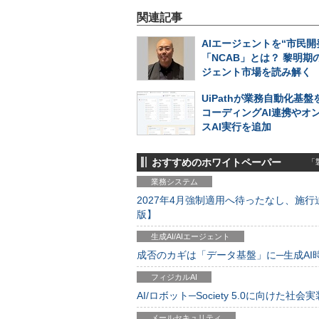
関連記事
AIエージェントを“市民開
「NCAB」とは？ 黎明期の
ジェント市場を読み解く
UiPathが業務自動化基
コーディングAI連携やオ
スAI実行を追加
おすすめのホワイトペーパー
「製
業務システム
2027年4月強制適用へ待ったなし、施行迫
版】
生成AI/AIエージェント
成否のカギは「データ基盤」に─生成AI時代
フィジカルAI
AI/ロボット─Society 5.0に向けた社会実
メールセキュリティ