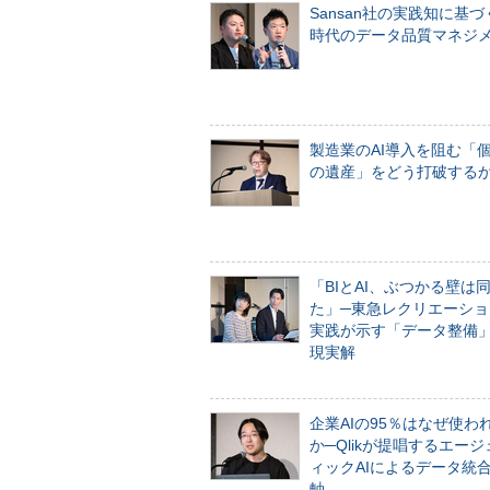
Sansan社の実践知に基づ
時代のデータ品質マネジ
製造業のAI導入を阻む「
の遺産」をどう打破する
「BIとAI、ぶつかる壁は
た」─東急レクリエーショ
実践が示す「データ整備
現実解
企業AIの95％はなぜ使わ
か─Qlikが提唱するエー
ィックAIによるデータ統
軸