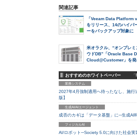
関連記事
「Veeam Data Platform 
をリリース、14のハイパ
ーをバックアップ対象に
米オラクル、“オンプレミ
ウドDB”「Oracle Base D
Cloud@Customer」を
おすすめのホワイトペーパー
「製
業務システム
2027年4月強制適用へ待ったなし、施行迫
版】
生成AI/AIエージェント
成否のカギは「データ基盤」に─生成AI時代
フィジカルAI
AI/ロボット─Society 5.0に向けた社会実