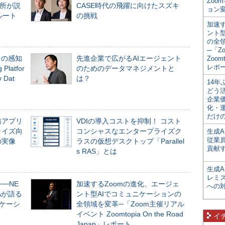
Zoo
所が説
CASE時代の飛躍に向けたスズキ
ョン変
ルート
の挑戦
加速す
ント
の全
─「Z
」の感知
先進企業で広がるAIエージェント
Zoomt
レポ
Platfor
のためのデータマネジメントと
Dat
は？
14
どう
企業
化・
だけの
務アプリ
VDIの導入コストを抑制！ コスト
ライズ向
コンシャスなエンタープライズク
生成A
従業
の実像
ラスの仮想デスクトップ「Parallel
貢献す
s RAS」とは
生成
レミ
──NE
加速するZoomの進化、エージェ
への
NAが語る
ント型AIでコミュニケーションの
ニケーシ
全領域を変革─「Zoom主催リアル
イベント Zoomtopia On the Road
イ
Japan」レポート