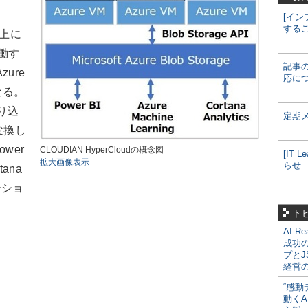
[イン
する
ム上に
稼働す
記事
ure
応に
なる。
取り込
定期
変換し
wer
CLOUDIAN HyperCloudの概念図
[IT
拡大画像表示
らせ
tana
ーショ
ト
AI R
成功
プとJ
経営
“感動
動くA