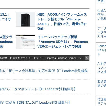
文脈」
生成
v13.1」
NEC、ACOSメインフレーム用ス
何か─
の脱
ーバイザ
トレージ新モデル「iStorage
A5400」、性能1.5倍、容量4倍に
デー
強化
ータ
AI活
ス型クラ
イメージバックアップ新版
atabase
「Arcserve UDP 11」、Proxmox
San
発表
VEをエージェントレスで保護
AX
ト
品/サービス資料ダウンロードサイト「Impress Business Library」へ」
AI
ウス
る「新リース会計基準」対応の勘所【IT Leaders特別編集
ネス
製造
適の
のデータマネジメント【IT Leaders特別編集号】
信託銀
装が広がる【DIGITAL X/IT Leaders特別編集号】
リテ