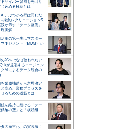
するサイバー脅威を先回り
封じ込める極意とは
とAI、ぶつかる壁は同じだ
」─東急レクリエーション5
実践が示す「データ整備」
う現実解
AI活用の第一歩はマスター
タマネジメント（MDM）か
Iの95％はなぜ使われない
Qlikが提唱するエージェン
ックAIによるデータ統合の
軸
活用を業務補助から意思決定
へと高め、業務プロセスを
させるための道筋とは
の価値を維持し続ける「デー
続供給の型」と「横断組
ータの民主化」の実践法！