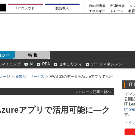
Web担当者
EC担当者
ソ
DCクラウド
製品導入
エネルギー
ドローン
教育
ロジー
特 集
スマイニング
AI
RPA
セキュリティ
データマネジメント
レージ
＞
新製品・サービス
＞ AWS S3のデータをAzureアプリで活用
IT
ストレージ記事一覧へ
インプ
公開
IT 
Azureアプリで活用可能に―ク
Impre
す。
・
イ