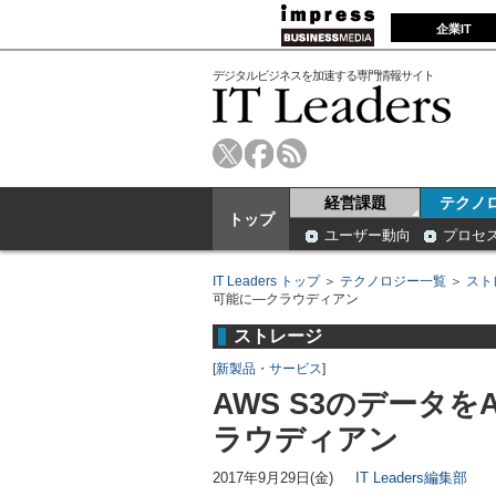
企業IT
デジタルビジネスを加速する専門情報サイト
経営課題
テクノ
トップ
ユーザー動向
プロセ
IT Leaders トップ
＞
テクノロジー一覧
＞
スト
可能に―クラウディアン
ストレージ
[
新製品・サービス
]
AWS S3のデータを
ラウディアン
2017年9月29日(金)
IT Leaders編集部