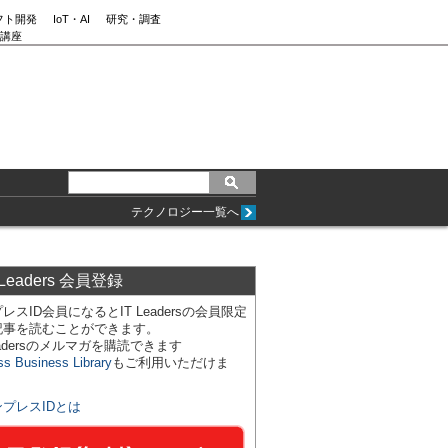
フト開発
IoT・AI
研究・調査
講座
テクノロジー一覧へ
 Leaders 会員登録
レスID会員になるとIT Leadersの会員限定
記事を読むことができます。
Leadersのメルマガを購読できます
ss Business Library
もご利用いただけま
ンプレスIDとは