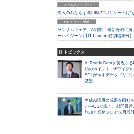
メールセキュリティ
導入のみならず運用時の“ポリシー上げ”が肝心
ゼロトラスト戦略
ランサムウェア、AI詐欺…最新脅威に抗
ーハイジーン]【IT Leaders特別編集号】
トピックス
AI Ready Dataを実現す
功のポイント─サワイグル
SOLが示すデータドリブ
基盤
生成AI活用の成果を阻む
か─AJSが説く、部門最適
脱却と業務プロセス再設