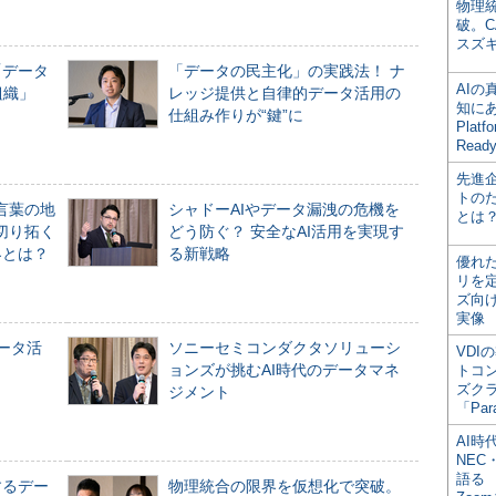
物理
破。C
スズ
「データ
「データの民主化」の実践法！ ナ
AI
組織」
レッジ提供と自律的データ活用の
知にある
仕組み作りが“鍵”に
Plat
Read
先進
トの
言葉の地
シャドーAIやデータ漏洩の危機を
とは
切り拓く
どう防ぐ？ 安全なAI活用を実現す
界とは？
る新戦略
優れ
リを
ズ向
実像
データ活
ソニーセミコンダクタソリューシ
VDI
ョンズが挑むAI時代のデータマネ
トコ
ズク
ジメント
「Par
AI時
NEC・
語る
するデー
物理統合の限界を仮想化で突破。