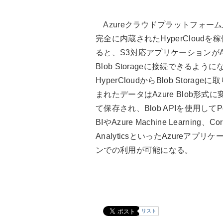
Azureクラウドプラットフォー
完全に内蔵されたHyperCloudを
ると、S3対応アプリケーションがAz
Blob Storageに接続できるように
HyperCloudからBlob Storageに
まれたデータはAzure Blob形式に
て保存され、Blob APIを使用してPo
BIやAzure Machine Learning、Cor
AnalyticsといったAzureアプリケ
ンでの利用が可能になる。
リスト