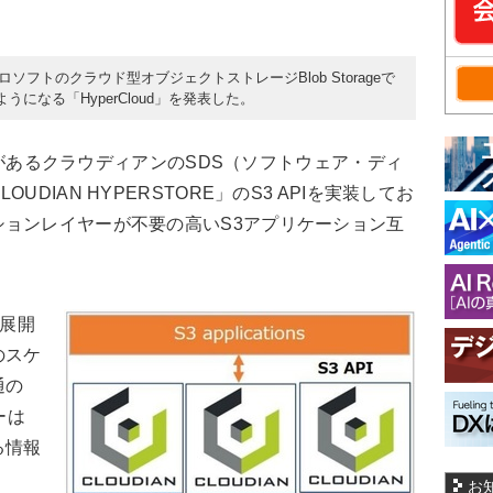
ロソフトのクラウド型オブジェクトストレージBlob Storageで
になる「HyperCloud」を発表した。
実績があるクラウディアンのSDS（ソフトウェア・ディ
DIAN HYPERSTORE」のS3 APIを実装してお
ョンレイヤーが不要の高いS3アプリケーション互
に展開
のスケ
通の
ーは
る情報
お