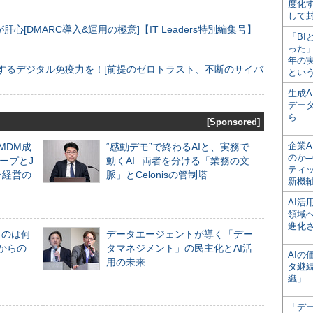
度化
して
[DMARC導入&運用の極意]【IT Leaders特別編集号】
「BI
った
年の
するデジタル免疫力を！[前提のゼロトラスト、不断のサイバ
とい
生成
デー
ら
[Sponsored]
企業A
るMDM成
“感動デモ”で終わるAIと、実務で
のか─
ープとJ
動くAI─両者を分ける「業務の文
ティ
ン経営の
脈」とCelonisの管制塔
新機
AI
領域
進化
ものは何
データエージェントが導く「デー
からの
タマネジメント」の民主化とAI活
AI
計
用の未来
タ継
織」
「デ