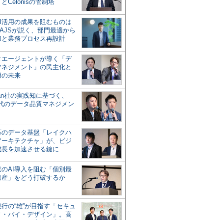
とCelonisの管制塔
AI活用の成果を阻むものは
AJSが説く、部門最適から
却と業務プロセス再設計
タエージェントが導く「デ
マネジメント」の民主化と
用の未来
san社の実践知に基づく、
時代のデータ品質マネジメン
対応のデータ基盤「レイクハ
アーキテクチャ」が、ビジ
成長を加速させる鍵に
業のAI導入を阻む「個別最
遺産」をどう打破するか
行の“雄”が目指す「セキュ
ィ・バイ・デザイン」。高