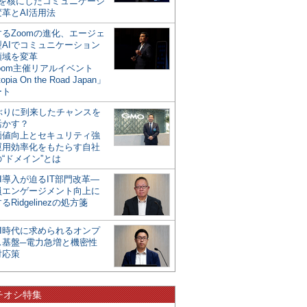
mを核にしたコミュニケーシ
革とAI活用法
るZoomの進化、エージェ
型AIでコミュニケーション
領域を変革
oom主催リアルイベント
opia On the Road Japan」
ート
年ぶりに到来したチャンスを
活かす？
価値向上とセキュリティ強
運用効率化をもたらす自社
“ドメイン”とは
I導入が迫るIT部門改革―
員エンゲージメント向上に
るRidgelinezの処方箋
AI時代に求められるオンプ
ス基盤─電力急増と機密性
対応策
チオシ特集