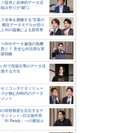
ッジ提供と自律的データ活
組み作りが“鍵”に
ネス全体を俯瞰する“言葉の
”、概念データモデルが切り
人とAIの協働による新世界
？
ドーAIやデータ漏洩の危機
防ぐ？ 安全なAI活用を実
る新戦略
ntic AIで現場主導のデータ活
促進する方法
ーセミコンダクタソリュー
ンズが挑むAI時代のデータ
ジメント
AIの回答精度を左右するデ
マネジメント─日立製作所
「AI Ready」への最短ル