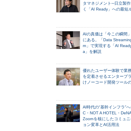
タマネジメント─日立製作
く「AI Ready」への最短
AIの真価は「今この瞬間
にある。「Data Streaming 
m」で実現する「AI Ready 
a」を解説
優れたユーザー体験で業
を定着させるエンタープ
けノーコード開発ツール
AI時代の“基幹インフラ”へ
C・NOT A HOTEL・De
Zoomを核にしたコミュ
ョン変革とAI活用法