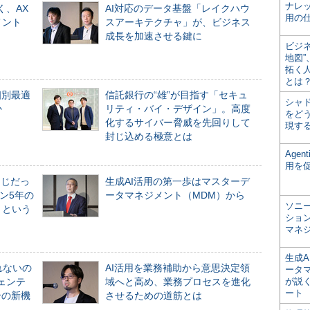
ナレ
く、AX
AI対応のデータ基盤「レイクハウ
用の仕
メント
スアーキテクチャ」が、ビジネス
成長を加速させる鍵に
ビジ
地図
拓く
とは
個別最適
信託銀行の“雄”が目指す「セキュ
シャ
か
リティ・バイ・デザイン」。高度
をどう
化するサイバー脅威を先回りして
現す
封じ込める極意とは
Age
用を
同じだっ
生成AI活用の第一歩はマスターデ
ン5年の
ータマネジメント（MDM）から
ソニ
」という
ショ
マネ
生成
れないの
AI活用を業務補助から意思決定領
ータ
ジェンテ
域へと高め、業務プロセスを進化
が説く
ート
合の新機
させるための道筋とは