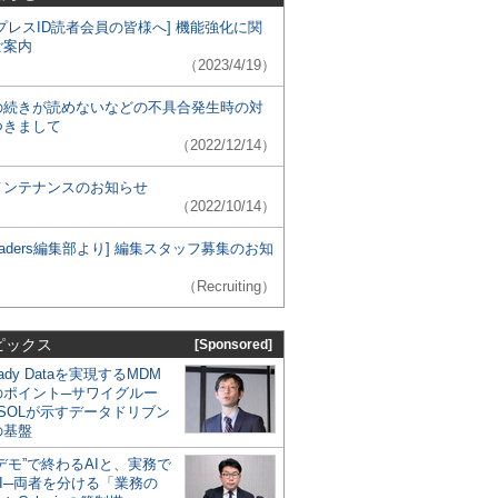
プレスID読者会員の皆様へ] 機能強化に関
ご案内
（2023/4/19）
の続きが読めないなどの不具合発生時の対
つきまして
（2022/12/14）
メンテナンスのお知らせ
（2022/10/14）
 Leaders編集部より] 編集スタッフ募集のお知
（Recruiting）
ピックス
[Sponsored]
eady Dataを実現するMDM
のポイント─サワイグルー
SOLが示すデータドリブン
の基盤
デモ”で終わるAIと、実務で
I─両者を分ける「業務の