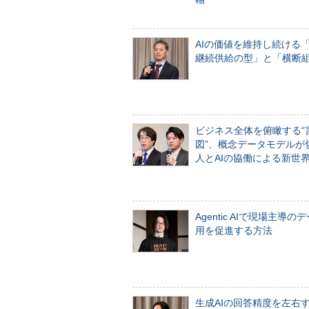
AIの価値を維持し続ける
継続供給の型」と「横断
ビジネス全体を俯瞰する“
図”、概念データモデルが
人とAIの協働による新世
Agentic AIで現場主導の
用を促進する方法
生成AIの回答精度を左右