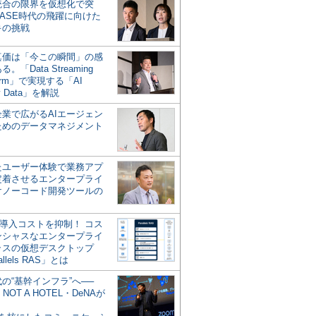
統合の限界を仮想化で突
ASE時代の飛躍に向けた
キの挑戦
の真価は「今この瞬間」の感
。「Data Streaming
form」で実現する「AI
y Data」を解説
企業で広がるAIエージェン
ためのデータマネジメント
？
たユーザー体験で業務アプ
定着させるエンタープライ
けノーコード開発ツールの
の導入コストを抑制！ コス
ンシャスなエンタープライ
ラスの仮想デスクトップ
allels RAS」とは
代の“基幹インフラ”へ──
NOT A HOTEL・DeNAが