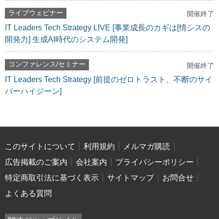
ライブウェビナー
開催終了
IT Leaders Tech Strategy LIVE [事業成長のカギは[情シスの
開発力] 生成AI時代のシステム開発]
コンファレンス/セミナー
開催終了
IT Leaders Tech Strategy [前提のゼロトラスト、不断のサイ
バーハイジーン]
このサイトについて
利用規約
メルマガ購読
広告掲載のご案内
会社案内
プライバシーポリシー
特定商取引法に基づく表示
サイトマップ
お問合せ
よくある質問