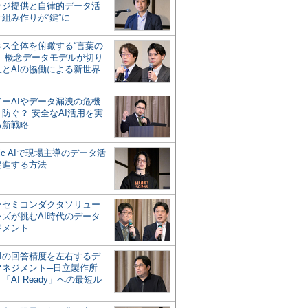
ッジ提供と自律的データ活
組み作りが“鍵”に
ネス全体を俯瞰する“言葉の
”、概念データモデルが切り
人とAIの協働による新世界
？
ドーAIやデータ漏洩の危機
防ぐ？ 安全なAI活用を実
る新戦略
ntic AIで現場主導のデータ活
促進する方法
ーセミコンダクタソリュー
ンズが挑むAI時代のデータ
ジメント
AIの回答精度を左右するデ
マネジメント─日立製作所
「AI Ready」への最短ル