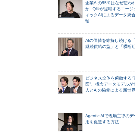
企業AIの95％はなぜ使わ
か─Qlikが提唱するエー
ィックAIによるデータ統
軸
AIの価値を維持し続ける
継続供給の型」と「横断
ビジネス全体を俯瞰する“
図”、概念データモデルが
人とAIの協働による新世
Agentic AIで現場主導の
用を促進する方法