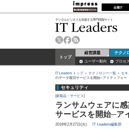
企業IT
デジタルビジネスを加速する専門情報サイト
経営課題
テクノ
トップ
ユーザー動向
プロセ
IT Leaders トップ
＞
テクノロジー一覧
＞
セキ
のデータ復旧サービスを開始─アイティフォー
セキュリティ
[
新製品・サービス
]
ランサムウェアに感
サービスを開始─ア
2018年2月27日(火)
IT Leaders編集部