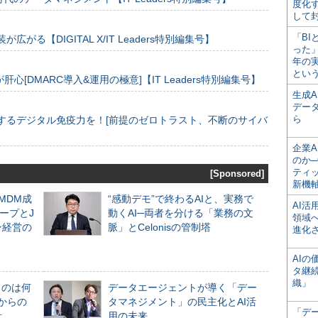
度化
して
「BI
装が広がる【DIGITAL X/IT Leaders特別編集号】
った
年の
とい
[DMARC導入&運用の極意]【IT Leaders特別編集号】
生成
デー
ら
するデジタル免疫力を！[前提のゼロトラスト、不断のサイバ
企業A
のか─
ティ
[Sponsored]
新機
るMDM成
“感動デモ”で終わるAIと、実務で
AI
ープとJ
動くAI─両者を分ける「業務の文
領域
ン経営の
脈」とCelonisの管制塔
進化
AI
タ継
織」
ものは何
データエージェントが導く「デー
からの
タマネジメント」の民主化とAI活
「デ
計
用の未来