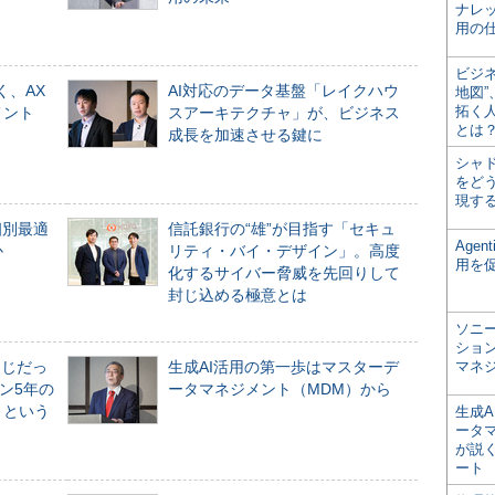
ナレ
用の仕
ビジ
く、AX
AI対応のデータ基盤「レイクハウ
地図
拓く
メント
スアーキテクチャ」が、ビジネス
とは
成長を加速させる鍵に
シャ
をどう
現す
個別最適
信託銀行の“雄”が目指す「セキュ
Age
か
リティ・バイ・デザイン」。高度
用を
化するサイバー脅威を先回りして
封じ込める極意とは
ソニ
ショ
同じだっ
生成AI活用の第一歩はマスターデ
マネ
ン5年の
ータマネジメント（MDM）から
」という
生成
ータ
が説く
ート