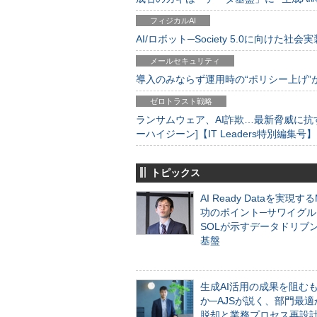
フィジカルAI
AI/ロボット─Society 5.0に向けた社会実
メールセキュリティ
導入のみならず運用時の“ポリシー上げ”が肝心
ゼロトラスト戦略
ランサムウェア、AI詐欺…最新脅威に抗
ーハイジーン]【IT Leaders特別編集号】
トピックス
AI Ready Dataを実現す
功のポイント─サワイグル
SOLが示すデータドリブ
基盤
生成AI活用の成果を阻む
か─AJSが説く、部門最適
脱却と業務プロセス再設