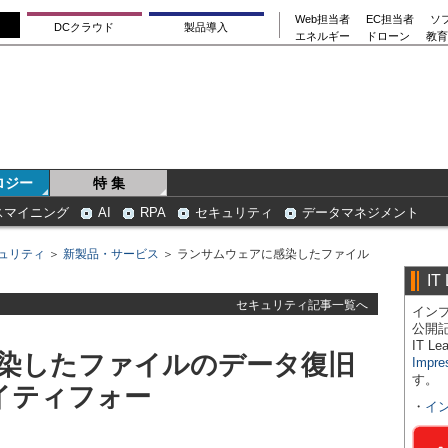
Web担当者
EC担当者
ソ
DCクラウド
製品導入
エネルギー
ドローン
教育
ロジー
特 集
スマイニング
AI
RPA
セキュリティ
データマネジメント
ュリティ
＞
新製品・サービス
＞ ランサムウェアに感染したファイル
IT
セキュリティ記事一覧へ
インプ
公開
IT 
染したファイルのデータ復旧
Impre
す。
イティフォー
・
イ