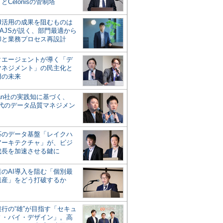
とCelonisの管制塔
AI活用の成果を阻むものは
AJSが説く、部門最適から
却と業務プロセス再設計
タエージェントが導く「デ
マネジメント」の民主化と
用の未来
san社の実践知に基づく、
時代のデータ品質マネジメン
対応のデータ基盤「レイクハ
アーキテクチャ」が、ビジ
成長を加速させる鍵に
業のAI導入を阻む「個別最
遺産」をどう打破するか
行の“雄”が目指す「セキュ
ィ・バイ・デザイン」。高