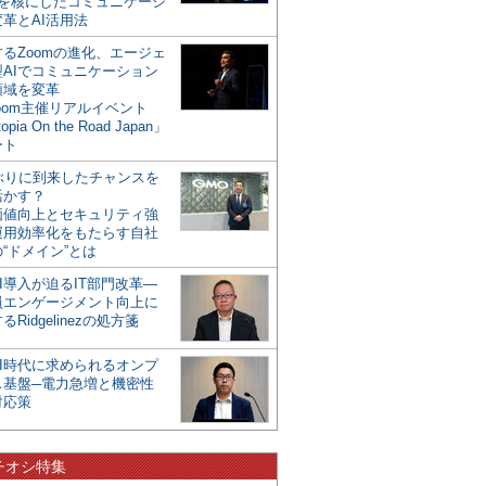
mを核にしたコミュニケーシ
革とAI活用法
るZoomの進化、エージェ
型AIでコミュニケーション
領域を変革
oom主催リアルイベント
opia On the Road Japan」
ート
年ぶりに到来したチャンスを
活かす？
価値向上とセキュリティ強
運用効率化をもたらす自社
“ドメイン”とは
I導入が迫るIT部門改革―
員エンゲージメント向上に
るRidgelinezの処方箋
AI時代に求められるオンプ
ス基盤─電力急増と機密性
対応策
チオシ特集