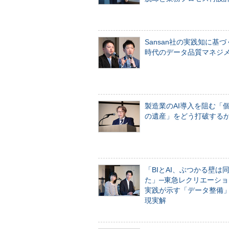
Sansan社の実践知に基づ
時代のデータ品質マネジ
製造業のAI導入を阻む「
の遺産」をどう打破する
「BIとAI、ぶつかる壁は
た」─東急レクリエーショ
実践が示す「データ整備
現実解