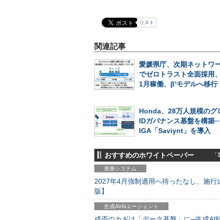
リスト
関連記事
愛媛県庁、次期ネットワ
でゼロトラスト全面採用、2
1月稼働、β'モデルへ移行
Honda、28万人規模の
IDガバナンス基盤を構築
IGA「Saviynt」を導入
おすすめのホワイトペーパー
「製
業務システム
2027年4月強制適用へ待ったなし、施行迫
版】
生成AI/AIエージェント
成否のカギは「データ基盤」に─生成AI時代