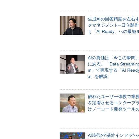
生成AIの回答精度を左右
タマネジメント─日立製作
く「AI Ready」への最短
AIの真価は「今この瞬間
にある。「Data Streaming 
m」で実現する「AI Ready 
a」を解説
優れたユーザー体験で業
を定着させるエンタープ
けノーコード開発ツール
AI時代の“基幹インフラ”へ