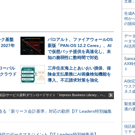
文脈」
生成
何か─
の脱
デー
ーク基盤
パロアルト、ファイアウォールOS
ータ
027年
新版「PAN-OS 12.2 Ceres」、AI
AI活
で仮想パッチ提供を高速化し、未
知の脆弱性に数時間で対処
San
AX
グローバル
三井住友海上とあいおい損保、保
ト
─クラウド
険金支払業務にAI画像検知機能を
導入、不正請求対策を強化
AI
ウス
ネス
品/サービス資料ダウンロードサイト「Impress Business Library」へ」
製造
適の
る「新リース会計基準」対応の勘所【IT Leaders特別編集
信託銀
リテ
のデータマネジメント【IT Leaders特別編集号】