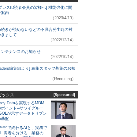
プレスID読者会員の皆様へ] 機能強化に関
ご案内
（2023/4/19）
の続きが読めないなどの不具合発生時の対
つきまして
（2022/12/14）
メンテナンスのお知らせ
（2022/10/14）
 Leaders編集部より] 編集スタッフ募集のお知
（Recruiting）
ピックス
[Sponsored]
eady Dataを実現するMDM
のポイント─サワイグルー
SOLが示すデータドリブン
の基盤
デモ”で終わるAIと、実務で
I─両者を分ける「業務の