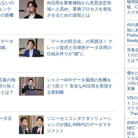
物理
れないの
AI活用を業務補助から意思決定領
破。C
ジェンテ
域へと高め、業務プロセスを進化
スズ
合の新機
させるための道筋とは
AI
知にある
Plat
Read
「データ
「データの民主化」の実践法！ ナ
組織」
レッジ提供と自律的データ活用の
先進
仕組み作りが“鍵”に
トの
とは
優れ
リを
言葉の地
シャドーAIやデータ漏洩の危機を
ズ向
切り拓く
どう防ぐ？ 安全なAI活用を実現す
実像
界とは？
る新戦略
VDI
トコ
ズク
「Par
データ活
ソニーセミコンダクタソリューシ
AI時
ョンズが挑むAI時代のデータマネ
NEC・
ジメント
語る