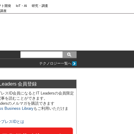
フト開発
IoT・AI
研究・調査
講座
テクノロジー一覧へ
 Leaders 会員登録
レスID会員になるとIT Leadersの会員限定
記事を読むことができます。
Leadersのメルマガを購読できます
ss Business Library
もご利用いただけま
ンプレスIDとは