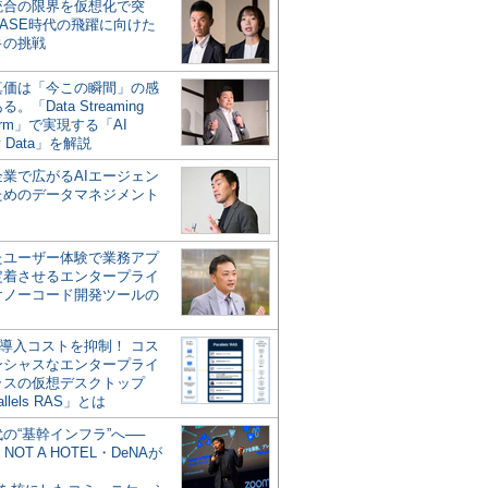
統合の限界を仮想化で突
ASE時代の飛躍に向けた
キの挑戦
の真価は「今この瞬間」の感
。「Data Streaming
form」で実現する「AI
y Data」を解説
企業で広がるAIエージェン
ためのデータマネジメント
？
たユーザー体験で業務アプ
定着させるエンタープライ
けノーコード開発ツールの
の導入コストを抑制！ コス
ンシャスなエンタープライ
ラスの仮想デスクトップ
allels RAS」とは
代の“基幹インフラ”へ──
NOT A HOTEL・DeNAが