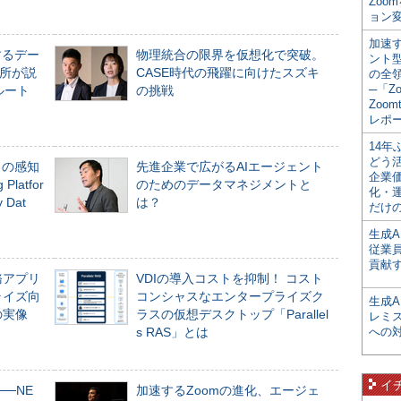
Zoo
ョン変
加速す
するデー
物理統合の限界を仮想化で突破。
ント
所が説
CASE時代の飛躍に向けたスズキ
の全
─「Z
ルート
の挑戦
Zoomt
レポ
14
どう
」の感知
先進企業で広がるAIエージェント
企業
Platfor
のためのデータマネジメントと
化・
Dat
は？
だけの
生成A
従業
貢献す
務アプリ
VDIの導入コストを抑制！ コスト
ライズ向
コンシャスなエンタープライズク
生成
の実像
ラスの仮想デスクトップ「Parallel
レミ
s RAS」とは
への
イ
──NE
加速するZoomの進化、エージェ