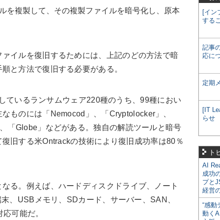
ルを複製して、その複製ファイルを暗号化し、原本
[イン
する
記事
ァイルを復旧するためには、上記のどの方法で暗
応に
手順と方法で復旧する必要がある。
定期
認しているランサムウェア220種のうち、99種におい
[IT
には「Nemocod」、「Cryptolocker」、
らせ
ker」、「Globe」などがある。独自の解読ツールと暗号
旧する米Ontrackの技術により復旧成功率は80％
ト
AI R
成功
プとJ
なる。例えば、ハードディスクドライブ、ノート
経営
末、USBメモリ、SDカード、サーバー、SAN、
“感動
対応可能だ。
動くA