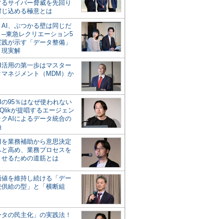
するサイバー脅威を先回り
封じ込める極意とは
とAI、ぶつかる壁は同じだ
」─東急レクリエーション5
実践が示す「データ整備」
う現実解
AI活用の第一歩はマスター
タマネジメント（MDM）か
Iの95％はなぜ使われない
Qlikが提唱するエージェン
ックAIによるデータ統合の
軸
活用を業務補助から意思決定
へと高め、業務プロセスを
させるための道筋とは
の価値を維持し続ける「デー
続供給の型」と「横断組
ータの民主化」の実践法！