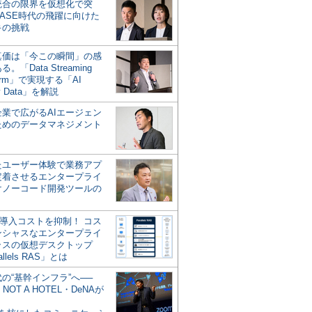
統合の限界を仮想化で突
ASE時代の飛躍に向けた
キの挑戦
の真価は「今この瞬間」の感
。「Data Streaming
form」で実現する「AI
y Data」を解説
企業で広がるAIエージェン
ためのデータマネジメント
？
たユーザー体験で業務アプ
定着させるエンタープライ
けノーコード開発ツールの
の導入コストを抑制！ コス
ンシャスなエンタープライ
ラスの仮想デスクトップ
allels RAS」とは
代の“基幹インフラ”へ──
NOT A HOTEL・DeNAが