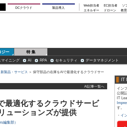
Web担当者
EC担当者
ソ
DCクラウド
製品導入
エネルギー
ドローン
教育
ロジー
特 集
スマイニング
AI
RPA
セキュリティ
データマネジメント
＞
新製品・サービス
＞ 保守部品の在庫をAIで最適化するクラウドサー
IT
AI記事一覧へ
インプ
公開
IT 
Iで最適化するクラウドサービ
Impre
す。
リューションズが提供
・
イ
ers編集部）