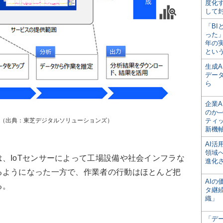
度化
して
「BI
った
年の
とい
生成
デー
ら
企業A
のか─
の概要（出典：東芝デジタルソリューションズ）
ティ
新機
AI
領域
、IoTセンサーによって工場設備や社会インフラな
進化
るようになった一方で、作業者の行動はほとんど把
AI
る。
タ継
織」
「デ