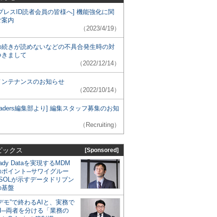
プレスID読者会員の皆様へ] 機能強化に関
ご案内
（2023/4/19）
の続きが読めないなどの不具合発生時の対
つきまして
（2022/12/14）
メンテナンスのお知らせ
（2022/10/14）
 Leaders編集部より] 編集スタッフ募集のお知
（Recruiting）
ピックス
[Sponsored]
eady Dataを実現するMDM
のポイント─サワイグルー
SOLが示すデータドリブン
の基盤
デモ”で終わるAIと、実務で
I─両者を分ける「業務の