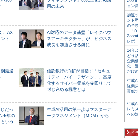
からの
タマネジメント」の民主化とAI活
Zoo
ョン変
計
用の未来
加速す
ント
の全
─「Z
く、AX
AI対応のデータ基盤「レイクハウ
Zoomt
メント
スアーキテクチャ」が、ビジネス
レポ
成長を加速させる鍵に
14
どう
企業
化・
個別最適
信託銀行の“雄”が目指す「セキュ
だけの
か
リティ・バイ・デザイン」。高度
生成A
化するサイバー脅威を先回りして
従業
封じ込める極意とは
貢献す
生成
レミ
同じだっ
生成AI活用の第一歩はマスターデ
への
ン5年の
ータマネジメント（MDM）から
」という
イ