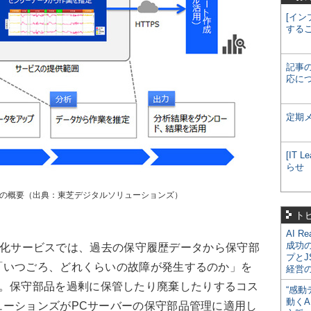
[イン
する
記事
応に
定期
[IT
らせ
適化」の概要（出典：東芝デジタルソリューションズ）
ト
AI R
成功
最適化サービスでは、過去の保守履歴データから保守部
プとJ
「いつごろ、どれくらいの故障が発生するのか」を
経営
。保守部品を過剰に保管したり廃棄したりするコス
“感動
動くA
ューションズがPCサーバーの保守部品管理に適用し