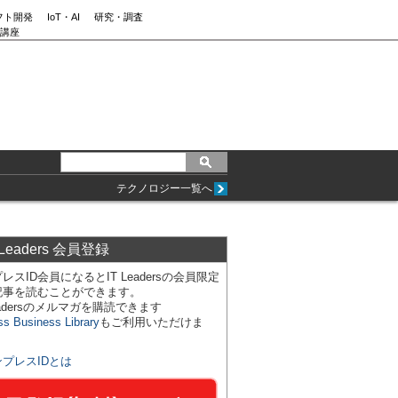
フト開発
IoT・AI
研究・調査
講座
テクノロジー一覧へ
 Leaders 会員登録
レスID会員になるとIT Leadersの会員限定
記事を読むことができます。
Leadersのメルマガを購読できます
ss Business Library
もご利用いただけま
ンプレスIDとは