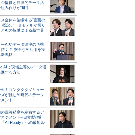
ッジ提供と自律的データ活
組み作りが“鍵”に
ネス全体を俯瞰する“言葉の
”、概念データモデルが切り
人とAIの協働による新世界
？
ドーAIやデータ漏洩の危機
防ぐ？ 安全なAI活用を実
る新戦略
ntic AIで現場主導のデータ活
促進する方法
ーセミコンダクタソリュー
ンズが挑むAI時代のデータ
ジメント
AIの回答精度を左右するデ
マネジメント─日立製作所
「AI Ready」への最短ル