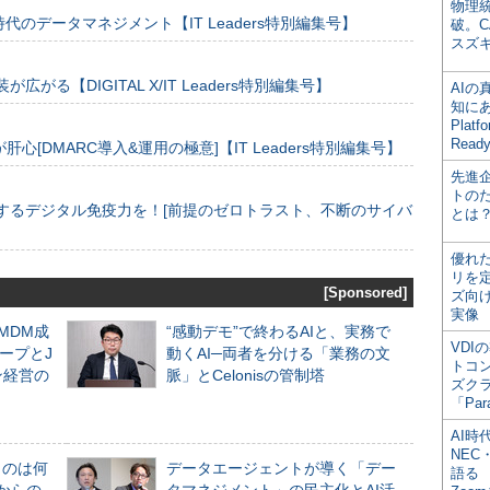
物理
のデータマネジメント【IT Leaders特別編集号】
破。C
スズ
装が広がる【DIGITAL X/IT Leaders特別編集号】
AI
知にある
Plat
Read
[DMARC導入&運用の極意]【IT Leaders特別編集号】
先進
トの
するデジタル免疫力を！[前提のゼロトラスト、不断のサイバ
とは
優れ
リを
[Sponsored]
ズ向
実像
るMDM成
“感動デモ”で終わるAIと、実務で
VDI
ープとJ
動くAI─両者を分ける「業務の文
トコ
ン経営の
脈」とCelonisの管制塔
ズク
「Par
AI時
NEC・
ものは何
データエージェントが導く「デー
語る