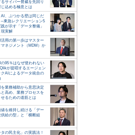
するサイバー脅威を先回り
封じ込める極意とは
とAI、ぶつかる壁は同じだ
」─東急レクリエーション5
実践が示す「データ整備」
う現実解
AI活用の第一歩はマスター
タマネジメント（MDM）か
Iの95％はなぜ使われない
Qlikが提唱するエージェン
ックAIによるデータ統合の
軸
活用を業務補助から意思決定
へと高め、業務プロセスを
させるための道筋とは
の価値を維持し続ける「デー
続供給の型」と「横断組
ータの民主化」の実践法！