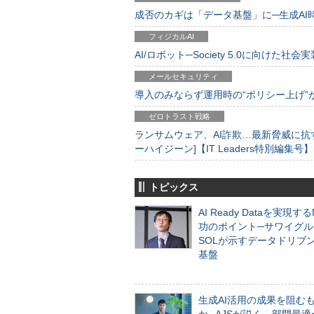
成否のカギは「データ基盤」に─生成AI時代
フィジカルAI
AI/ロボット─Society 5.0に向けた社会実
メールセキュリティ
導入のみならず運用時の“ポリシー上げ”が肝心
ゼロトラスト戦略
ランサムウェア、AI詐欺…最新脅威に抗
ーハイジーン]【IT Leaders特別編集号】
トピックス
AI Ready Dataを実現す
功のポイント─サワイグル
SOLが示すデータドリブ
基盤
生成AI活用の成果を阻む