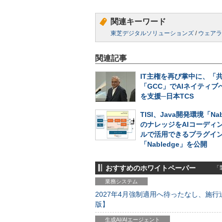
関連キーワード
東芝デジタルソリューションズ
/
ウェアラ
関連記事
IT主権を再び掌中に、「
「GCC」でAIネイティブ
を支援─日本TCS
TISI、Java開発環境「Nab
のナレッジをAIコーディ
ルで活用できるプラグイ
「Nabledge」を公開
おすすめのホワイトペーパー
「製
業務システム
2027年4月強制適用へ待ったなし、施行迫
版】
生成AI/AIエージェント