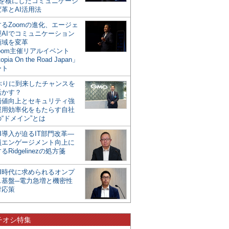
mを核にしたコミュニケーシ
革とAI活用法
るZoomの進化、エージェ
型AIでコミュニケーション
領域を変革
oom主催リアルイベント
opia On the Road Japan」
ート
年ぶりに到来したチャンスを
活かす？
価値向上とセキュリティ強
運用効率化をもたらす自社
“ドメイン”とは
I導入が迫るIT部門改革―
員エンゲージメント向上に
るRidgelinezの処方箋
AI時代に求められるオンプ
ス基盤─電力急増と機密性
対応策
チオシ特集