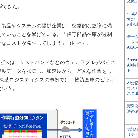
文脈」
減できた。
生成
何か─
の脱
製品やシステムの提供企業は、突発的な故障に備
えていることを挙げている。「保守部品在庫が過剰
デー
ータ
きなコストが発生してしまう」（同社）。
AI活
San
サービスは、リストバンドなどのウェアラブルデバイス
AX
ト
速度データを収集し、加速度から「どんな作業をし
東芝ロジスティクスの事例では、物流倉庫のピッキ
AI
という。
ウス
ネス
製造
適の
信託銀
リテ