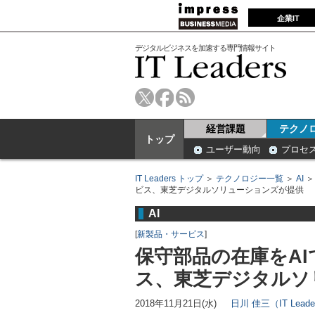
企業IT
デジタルビジネスを加速する専門情報サイト
経営課題
テクノ
トップ
ユーザー動向
プロセ
IT Leaders トップ
＞
テクノロジー一覧
＞
AI
ビス、東芝デジタルソリューションズが提供
AI
[
新製品・サービス
]
保守部品の在庫をA
ス、東芝デジタルソ
2018年11月21日(水)
日川 佳三（IT Lead