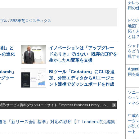
ナレ
用の仕
ビジ
ブル
/
SBS東芝ロジスティクス
地図
拓く
とは
シャ
共創」と
イノベーションは「アップグレー
をどう
への進化
ドありき」ではない─既存のERPを
現す
生かしたAI変革を支援
Age
larch」
BIツール「Codatum」にCLIを追
用を
ングツー
加、外部エディタからAIエージェ
ン
ント連携でダッシュボードを作成
ソニ
ショ
マネ
品/サービス資料ダウンロードサイト「Impress Business Library」へ」
生成
ータ
る「新リース会計基準」対応の勘所【IT Leaders特別編集
が説く
ート