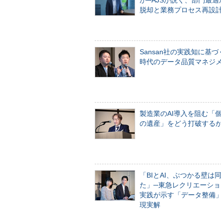
か─AJSが説く、部門最適
脱却と業務プロセス再設
Sansan社の実践知に基づ
時代のデータ品質マネジ
製造業のAI導入を阻む「
の遺産」をどう打破する
「BIとAI、ぶつかる壁は
た」─東急レクリエーショ
実践が示す「データ整備
現実解