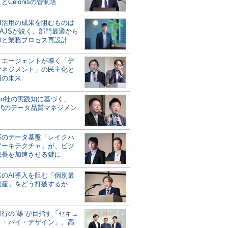
とCelonisの管制塔
AI活用の成果を阻むものは
AJSが説く、部門最適から
却と業務プロセス再設計
タエージェントが導く「デ
マネジメント」の民主化と
用の未来
san社の実践知に基づく、
時代のデータ品質マネジメン
対応のデータ基盤「レイクハ
アーキテクチャ」が、ビジ
成長を加速させる鍵に
業のAI導入を阻む「個別最
遺産」をどう打破するか
行の“雄”が目指す「セキュ
ィ・バイ・デザイン」。高