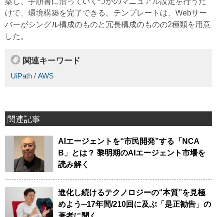
築し、手順書に沿っていくつかのマニュアル設定を行うだ
けで、環境構築を完了できる。テンプレートは、Webサー
バーがシングル構成のものと冗長構成のものの2種類を用意
した。
関連キーワード
UiPath
/
AWS
関連記事
AIエージェントを“市民開発”する「NCA
B」とは？ 黎明期のAIエージェント市場を
読み解く
進化し続けるテクノロジーの“本質”を見極
めよう─17年間/210回に及ぶ「是正勧告」の
著者に聞く