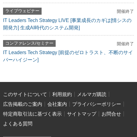
ライブウェビナー
開催終了
IT Leaders Tech Strategy LIVE [事業成長のカギは[情シスの
開発力] 生成AI時代のシステム開発]
コンファレンス/セミナー
開催終了
IT Leaders Tech Strategy [前提のゼロトラスト、不断のサイ
バーハイジーン]
このサイトについて
利用規約
メルマガ購読
広告掲載のご案内
会社案内
プライバシーポリシー
特定商取引法に基づく表示
サイトマップ
お問合せ
よくある質問