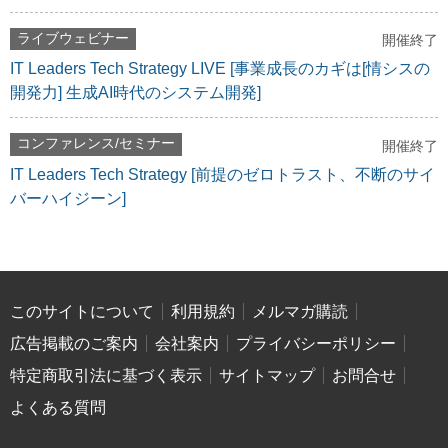
ライブウェビナー
開催終了
IT Leaders Tech Strategy LIVE [事業成長のカギは[情シスの
開発力] 生成AI時代のシステム開発]
コンファレンス/セミナー
開催終了
IT Leaders Tech Strategy [前提のゼロトラスト、不断のサイ
バーハイジーン]
このサイトについて
利用規約
メルマガ購読
広告掲載のご案内
会社案内
プライバシーポリシー
特定商取引法に基づく表示
サイトマップ
お問合せ
よくある質問