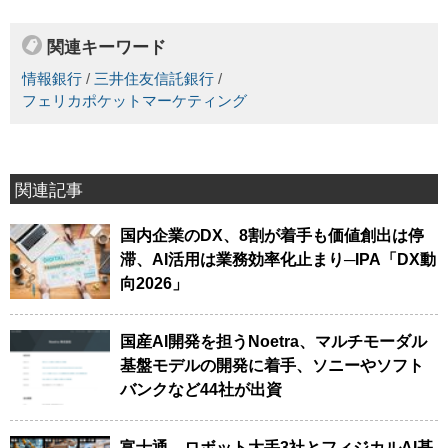
関連キーワード
情報銀行
/
三井住友信託銀行
/
フェリカポケットマーケティング
関連記事
国内企業のDX、8割が着手も価値創出は停
滞、AI活用は業務効率化止まり─IPA「DX動
向2026」
国産AI開発を担うNoetra、マルチモーダル
基盤モデルの開発に着手、ソニーやソフト
バンクなど44社が出資
富士通、ロボット大手3社とフィジカルAI基