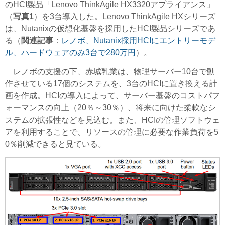
のHCI製品「Lenovo ThinkAgile HX3320アプライアンス」
（
写真1
）を3台導入した。Lenovo ThinkAgile HXシリーズ
は、Nutanixの仮想化基盤を採用したHCI製品シリーズであ
る（
関連記事
：
レノボ、Nutanix採用HCIにエントリーモデ
ル、ハードウェアのみ3台で280万円
）。
レノボの支援の下、赤城乳業は、物理サーバー10台で動
作させている17個のシステムを、3台のHCIに置き換える計
画を作成。HCIの導入によって、サーバー基盤のコストパフ
ォーマンスの向上（20％～30％）、将来に向けた柔軟なシ
ステムの拡張性などを見込む。また、HCIの管理ソフトウェ
アを利用することで、リソースの管理に必要な作業負荷を5
0％削減できると見ている。