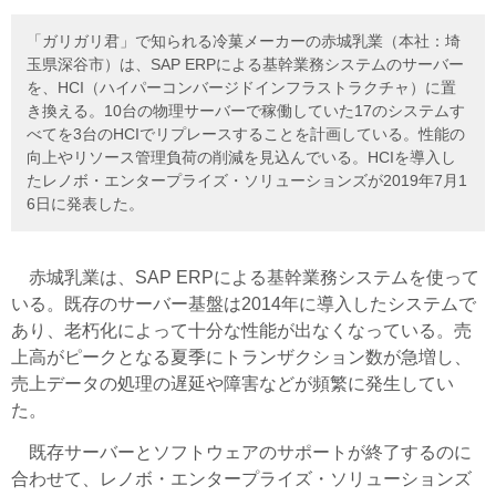
「ガリガリ君」で知られる冷菓メーカーの赤城乳業（本社：埼
玉県深谷市）は、SAP ERPによる基幹業務システムのサーバー
を、HCI（ハイパーコンバージドインフラストラクチャ）に置
き換える。10台の物理サーバーで稼働していた17のシステムす
べてを3台のHCIでリプレースすることを計画している。性能の
向上やリソース管理負荷の削減を見込んでいる。HCIを導入し
たレノボ・エンタープライズ・ソリューションズが2019年7月1
6日に発表した。
赤城乳業は、SAP ERPによる基幹業務システムを使って
いる。既存のサーバー基盤は2014年に導入したシステムで
あり、老朽化によって十分な性能が出なくなっている。売
上高がピークとなる夏季にトランザクション数が急増し、
売上データの処理の遅延や障害などが頻繁に発生してい
た。
既存サーバーとソフトウェアのサポートが終了するのに
合わせて、レノボ・エンタープライズ・ソリューションズ