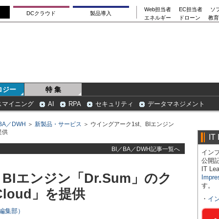
Web担当者
EC担当者
ソ
DCクラウド
製品導入
エネルギー
ドローン
教育
ロジー
特 集
スマイニング
AI
RPA
セキュリティ
データマネジメント
BA／DWH
＞
新製品・サービス
＞ ウイングアーク1st、BIエンジン
提供
IT
BI／BA／DWH記事一覧へ
インプ
公開
IT 
BIエンジン「Dr.Sum」のク
Impre
す。
Cloud」を提供
・
イ
rs編集部）