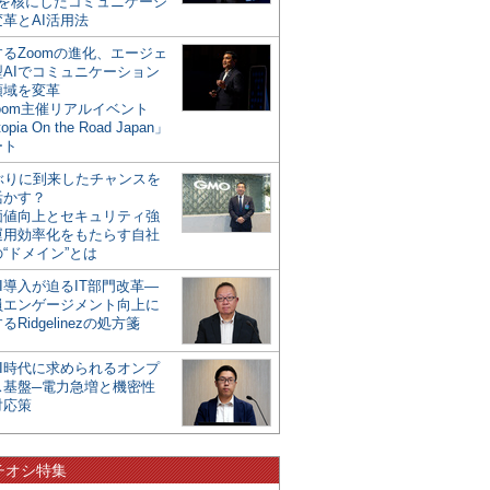
mを核にしたコミュニケーシ
革とAI活用法
るZoomの進化、エージェ
型AIでコミュニケーション
領域を変革
oom主催リアルイベント
opia On the Road Japan」
ート
年ぶりに到来したチャンスを
活かす？
価値向上とセキュリティ強
運用効率化をもたらす自社
“ドメイン”とは
I導入が迫るIT部門改革―
員エンゲージメント向上に
るRidgelinezの処方箋
AI時代に求められるオンプ
ス基盤─電力急増と機密性
対応策
チオシ特集