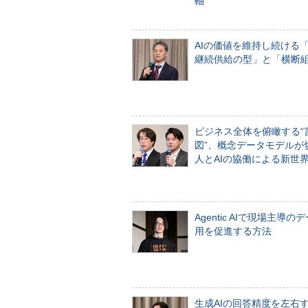
軸
AIの価値を維持し続ける
継続供給の型」と「横断
ビジネス全体を俯瞰する“
図”、概念データモデルが
人とAIの協働による新世
Agentic AIで現場主導の
用を促進する方法
生成AIの回答精度を左右