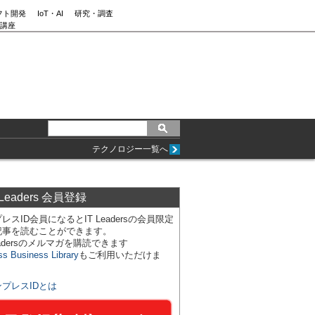
フト開発
IoT・AI
研究・調査
講座
テクノロジー一覧へ
 Leaders 会員登録
レスID会員になるとIT Leadersの会員限定
記事を読むことができます。
Leadersのメルマガを購読できます
ss Business Library
もご利用いただけま
ンプレスIDとは