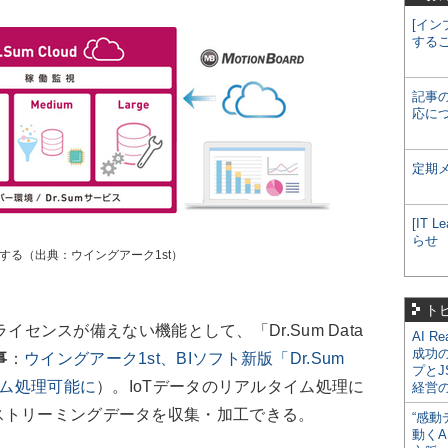
[イン
する
記事
応に
定期
[IT
らせ
供する（出典：ウイングアーク1st）
ト
ライセンスが備えない機能として、「Dr.Sum Data
AI R
成功
事
：
ウイングアーク1st、BIソフト新版「Dr.Sum
プとJ
タイム処理可能に
）。IoTデータのリアルタイム処理に
経営
ストリーミングデータを収集・加工できる。
“感動
動くA