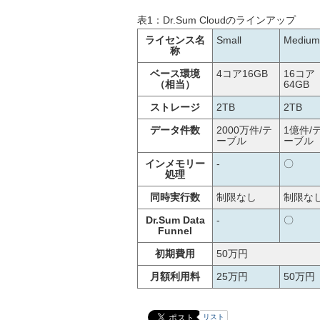
表1：Dr.Sum Cloudのラインアップ
ライセンス名
Small
Medium
称
ベース環境
4コア16GB
16コア
（相当）
64GB
ストレージ
2TB
2TB
データ件数
2000万件/テ
1億件/
ーブル
ーブル
インメモリー
-
〇
処理
同時実行数
制限なし
制限な
Dr.Sum Data
-
〇
Funnel
初期費用
50万円
月額利用料
25万円
50万円
リスト