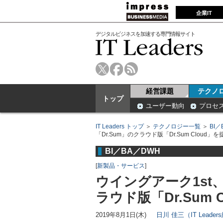
企業IT
デジタルビジネスを加速する専門情報サイト
経営課題
テクノ
トップ
ユーザー動向
プロセ
IT Leaders トップ
＞
テクノロジー一覧
＞
BI／
「Dr.Sum」のクラウド版「Dr.Sum Cloud」を
BI／BA／DWH
[
新製品・サービス
]
ウイングアーク1st、
ラウド版「Dr.Sum 
2019年8月1日(木)
日川 佳三（IT Leade