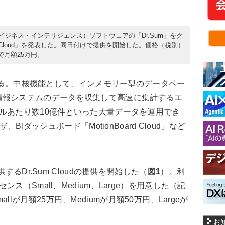
I（ビジネス・インテリジェンス）ソフトウェアの「Dr.Sum」をク
 Cloud」を発表した。同日付けで提供を開始した。価格（税別）
で月額25万円。
である。中核機能として、インメモリー型のデータベー
情報システムのデータを収集して高速に集計するエ
ルあたり数10億件といった大量データを運用でき
、BIダッシュボード「MotionBoard Cloud」など
るDr.Sum Cloudの提供を開始した（
図1
）。利
ス（Small、Medium、Large）を用意した（記
lが月額25万円、Mediumが月額50万円、Largeが
お