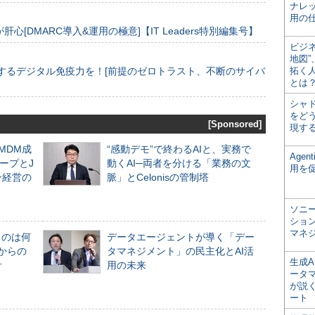
ナレ
用の仕
[DMARC導入&運用の極意]【IT Leaders特別編集号】
ビジ
地図
するデジタル免疫力を！[前提のゼロトラスト、不断のサイバ
拓く
とは
シャ
をどう
[Sponsored]
現す
るMDM成
“感動デモ”で終わるAIと、実務で
Age
ープとJ
動くAI─両者を分ける「業務の文
用を
ン経営の
脈」とCelonisの管制塔
ソニ
ショ
マネ
ものは何
データエージェントが導く「デー
からの
タマネジメント」の民主化とAI活
生成
計
用の未来
ータ
が説く
ート