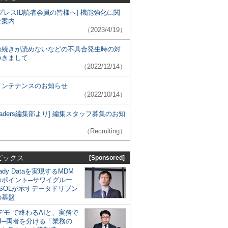
プレスID読者会員の皆様へ] 機能強化に関
ご案内
（2023/4/19）
の続きが読めないなどの不具合発生時の対
つきまして
（2022/12/14）
メンテナンスのお知らせ
（2022/10/14）
 Leaders編集部より] 編集スタッフ募集のお知
（Recruiting）
ピックス
[Sponsored]
eady Dataを実現するMDM
のポイント─サワイグルー
SOLが示すデータドリブン
の基盤
デモ”で終わるAIと、実務で
I─両者を分ける「業務の