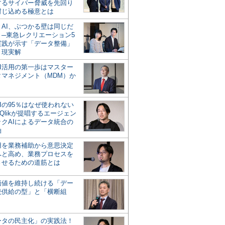
するサイバー脅威を先回り
封じ込める極意とは
とAI、ぶつかる壁は同じだ
」─東急レクリエーション5
実践が示す「データ整備」
う現実解
AI活用の第一歩はマスター
タマネジメント（MDM）か
Iの95％はなぜ使われない
Qlikが提唱するエージェン
ックAIによるデータ統合の
軸
活用を業務補助から意思決定
へと高め、業務プロセスを
させるための道筋とは
の価値を維持し続ける「デー
続供給の型」と「横断組
ータの民主化」の実践法！