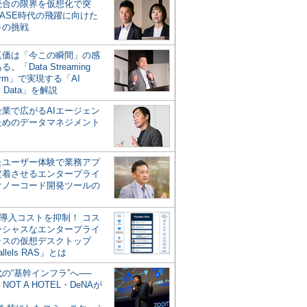
統合の限界を仮想化で突
ASE時代の飛躍に向けた
キの挑戦
の真価は「今この瞬間」の感
。「Data Streaming
form」で実現する「AI
y Data」を解説
企業で広がるAIエージェン
ためのデータマネジメント
？
たユーザー体験で業務アプ
定着させるエンタープライ
けノーコード開発ツールの
の導入コストを抑制！ コス
ンシャスなエンタープライ
ラスの仮想デスクトップ
allels RAS」とは
代の“基幹インフラ”へ──
NOT A HOTEL・DeNAが