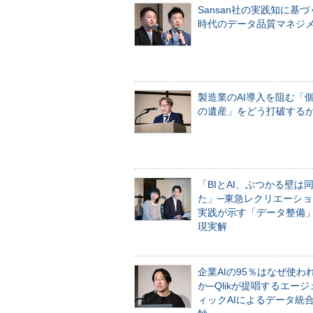
Sansan社の実践知に基づ
時代のデータ品質マネジ
製造業のAI導入を阻む「
の遺産」をどう打破する
「BIとAI、ぶつかる壁は
た」─東急レクリエーショ
実践が示す「データ整備
現実解
企業AIの95％はなぜ使わ
か─Qlikが提唱するエー
ィックAIによるデータ統