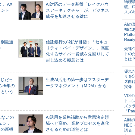
物理
く、AX
AI対応のデータ基盤「レイクハウ
破。C
メント
スアーキテクチャ」が、ビジネス
スズ
成長を加速させる鍵に
AI
知にある
Plat
Read
個別最適
信託銀行の“雄”が目指す「セキュ
か
リティ・バイ・デザイン」。高度
先進
化するサイバー脅威を先回りして
トの
とは
封じ込める極意とは
優れ
リを
同じだっ
生成AI活用の第一歩はマスターデ
ズ向
ン5年の
ータマネジメント（MDM）から
実像
」という
VDI
トコ
ズク
「Par
れないの
AI活用を業務補助から意思決定領
AI時
ジェンテ
域へと高め、業務プロセスを進化
NEC・
合の新機
させるための道筋とは
語る