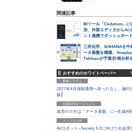
関連記事
BIツール「Codatum」に
加、外部エディタからAI
ント連携でダッシュボー
三井化学、S/4HANAを
ータ基盤を構築、Anapla
Tableauが予算/計画分
おすすめのホワイトペーパー
「製
業務システム
2027年4月強制適用へ待ったなし、施行迫
版】
生成AI/AIエージェント
成否のカギは「データ基盤」に─生成AI時代
フィジカルAI
AI/ロボット─Society 5.0に向けた社会実