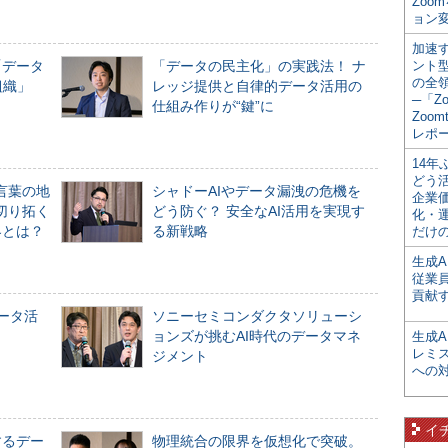
Zoo
ョン変
加速す
「データ
「データの民主化」の実践法！ ナ
ント
の全
組織」
レッジ提供と自律的データ活用の
─「Z
仕組み作りが“鍵”に
Zoomt
レポ
14
どう
言葉の地
シャドーAIやデータ漏洩の危機を
企業
切り拓く
どう防ぐ？ 安全なAI活用を実現す
化・
界とは？
る新戦略
だけの
生成A
従業
貢献す
データ活
ソニーセミコンダクタソリューシ
ョンズが挑むAI時代のデータマネ
生成
レミ
ジメント
への
イ
するデー
物理統合の限界を仮想化で突破。