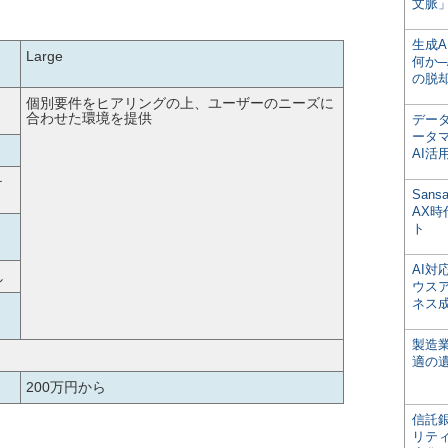
文脈」
生成
Large
何か─
の脱
個別要件をヒアリングの上、ユーザーのニーズに
合わせた環境を提供
デー
ータ
AI活
テ
San
AX
ト
AI
し
ウス
ネス
製造
適の
200万円から
信託銀
リテ