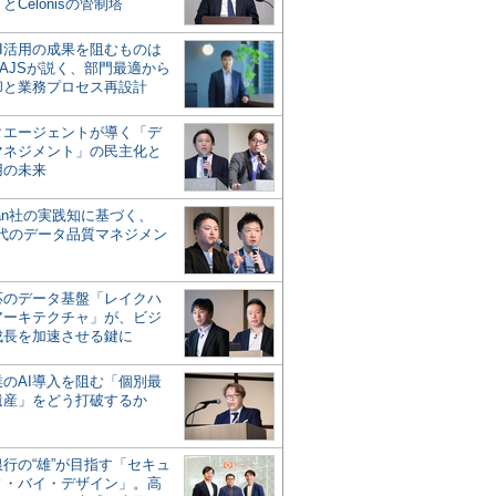
とCelonisの管制塔
AI活用の成果を阻むものは
AJSが説く、部門最適から
却と業務プロセス再設計
タエージェントが導く「デ
マネジメント」の民主化と
用の未来
san社の実践知に基づく、
時代のデータ品質マネジメン
対応のデータ基盤「レイクハ
アーキテクチャ」が、ビジ
成長を加速させる鍵に
業のAI導入を阻む「個別最
遺産」をどう打破するか
行の“雄”が目指す「セキュ
ィ・バイ・デザイン」。高