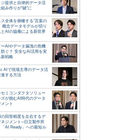
ッジ提供と自律的データ活
組み作りが“鍵”に
ネス全体を俯瞰する“言葉の
”、概念データモデルが切り
人とAIの協働による新世界
？
ドーAIやデータ漏洩の危機
防ぐ？ 安全なAI活用を実
る新戦略
ntic AIで現場主導のデータ活
促進する方法
ーセミコンダクタソリュー
ンズが挑むAI時代のデータ
ジメント
AIの回答精度を左右するデ
マネジメント─日立製作所
「AI Ready」への最短ル