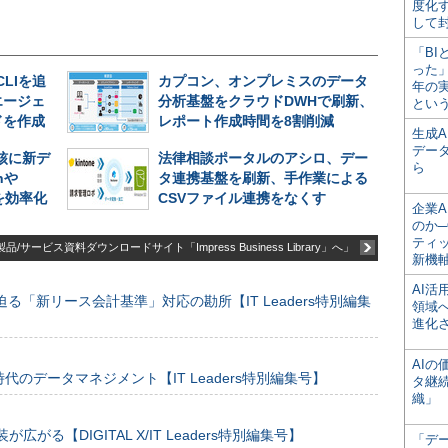
度化
して
「BI
った
CLIを追
カプコン、オンプレミスのデータ
年の
エージェ
分析基盤をクラウドDWHで刷新、
とい
ドを作成
レポート作成時間を8割削減
生成
デー
中核に新デ
法律相談ポータルのアシロ、デー
ら
nや
タ連携基盤を刷新、手作業による
析を効率化
CSVファイル連携をなくす
企業A
のか─
ティ
品/サービス資料ダウンロードサイト「Impress Business Library」へ」
新機
AI
る「新リース会計基準」対応の勘所【IT Leaders特別編集
領域
進化
AI
のデータマネジメント【IT Leaders特別編集号】
タ継
織」
装が広がる【DIGITAL X/IT Leaders特別編集号】
「デ