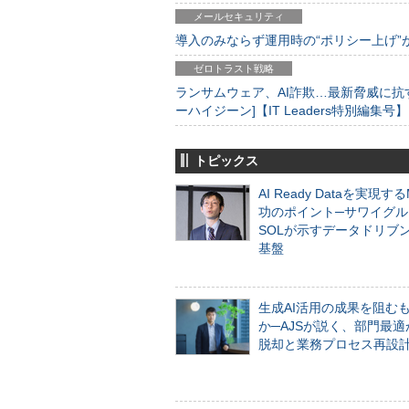
メールセキュリティ
導入のみならず運用時の“ポリシー上げ”が肝心
ゼロトラスト戦略
ランサムウェア、AI詐欺…最新脅威に抗
ーハイジーン]【IT Leaders特別編集号】
トピックス
AI Ready Dataを実現す
功のポイント─サワイグル
SOLが示すデータドリブ
基盤
生成AI活用の成果を阻む
か─AJSが説く、部門最適
脱却と業務プロセス再設