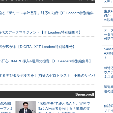
文脈」
生成
る「新リース会計基準」対応の勘所【IT Leaders特別編集
何か─
の脱
デー
のデータマネジメント【IT Leaders特別編集号】
ータ
AI活
装が広がる【DIGITAL X/IT Leaders特別編集号】
San
AX
ト
[DMARC導入&運用の極意]【IT Leaders特別編集号】
AI
ウス
するデジタル免疫力を！[前提のゼロトラスト、不断のサイバ
ネス
製造
適の
[Sponsored]
るMDM成
“感動デモ”で終わるAIと、実務で
信託銀
ープとJ
動くAI─両者を分ける「業務の文
リテ