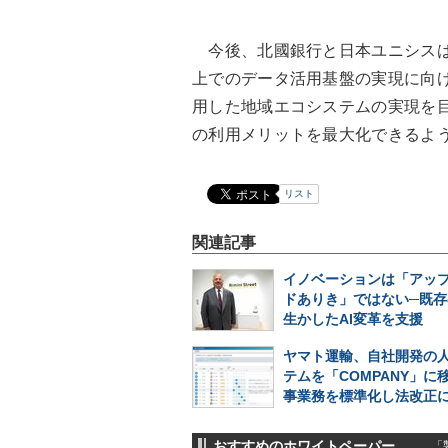
今後、北國銀行と日本ユニシスは、Ban
上でのデータ活用基盤の実現に向
用した地域エコシステムの実現を
の利用メリットを最大化できるよう
リスト
関連記事
イノベーションは「アッ
ドありき」ではない─既存
生かしたAI変革を支援
ヤマト運輸、自社開発の
テムを「COMPANY」に
事業務を標準化し法改正
おすすめのホワイトペーパー
「製