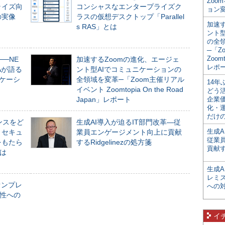
Zoo
ライズ向
コンシャスなエンタープライズク
ョン変
の実像
ラスの仮想デスクトップ「Parallel
加速す
s RAS」とは
ント
の全
─「Z
Zoomt
──NE
加速するZoomの進化、エージェ
レポ
NAが語る
ント型AIでコミュニケーションの
ニケーシ
全領域を変革─「Zoom主催リアル
14
イベント Zoomtopia On the Road
どう
Japan」レポート
企業
化・
だけの
ンスをど
生成AI導入が迫るIT部門改革―従
生成A
とセキュ
業員エンゲージメント向上に貢献
従業
をもたら
するRidgelinezの処方箋
貢献す
とは
生成
レミ
オンプレ
への
性への
イ