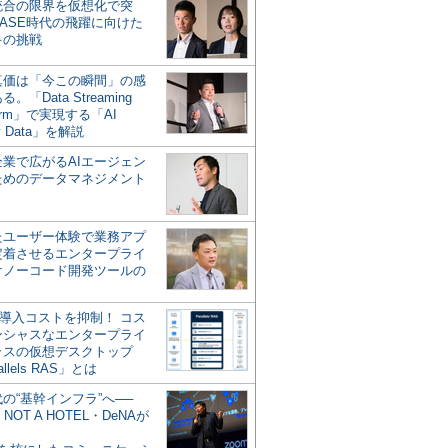
統合の限界を仮想化で突
ASE時代の飛躍に向けた
キの挑戦
の真価は「今この瞬間」の感
。「Data Streaming
form」で実現する「AI
y Data」を解説
企業で広がるAIエージェン
ためのデータマネジメント
？
たユーザー体験で業務アプ
定着させるエンタープライ
けノーコード開発ツールの
の導入コストを抑制！ コス
ンシャスなエンタープライ
ラスの仮想デスクトップ
allels RAS」とは
代の“基幹インフラ”へ──
NOT A HOTEL・DeNAが