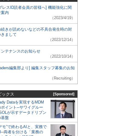
プレスID読者会員の皆様へ] 機能強化に関
ご案内
（2023/4/19）
の続きが読めないなどの不具合発生時の対
つきまして
（2022/12/14）
メンテナンスのお知らせ
（2022/10/14）
 Leaders編集部より] 編集スタッフ募集のお知
（Recruiting）
ピックス
[Sponsored]
eady Dataを実現するMDM
のポイント─サワイグルー
SOLが示すデータドリブン
の基盤
デモ”で終わるAIと、実務で
I─両者を分ける「業務の