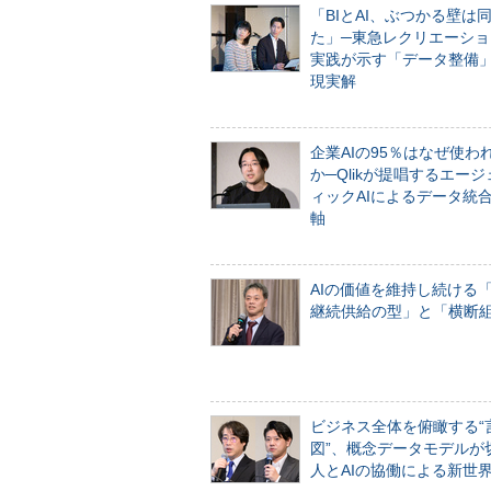
「BIとAI、ぶつかる壁は
た」─東急レクリエーショ
実践が示す「データ整備
現実解
企業AIの95％はなぜ使わ
か─Qlikが提唱するエー
ィックAIによるデータ統
軸
AIの価値を維持し続ける
継続供給の型」と「横断
ビジネス全体を俯瞰する“
図”、概念データモデルが
人とAIの協働による新世