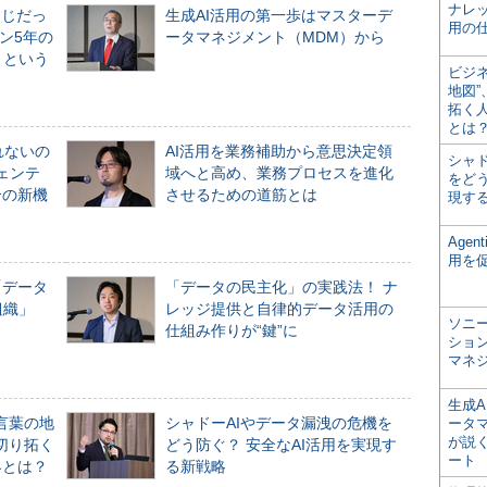
ナレ
同じだっ
生成AI活用の第一歩はマスターデ
用の仕
ン5年の
ータマネジメント（MDM）から
」という
ビジ
地図
拓く
とは
れないの
AI活用を業務補助から意思決定領
シャ
ジェンテ
域へと高め、業務プロセスを進化
をどう
合の新機
させるための道筋とは
現す
Age
用を
「データ
「データの民主化」の実践法！ ナ
組織」
レッジ提供と自律的データ活用の
ソニ
仕組み作りが“鍵”に
ショ
マネ
生成
言葉の地
シャドーAIやデータ漏洩の危機を
ータ
が説く
切り拓く
どう防ぐ？ 安全なAI活用を実現す
ート
界とは？
る新戦略