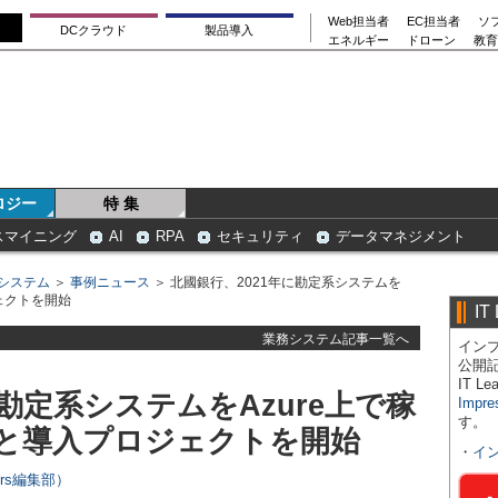
Web担当者
EC担当者
ソ
DCクラウド
製品導入
エネルギー
ドローン
教育
ロジー
特 集
スマイニング
AI
RPA
セキュリティ
データマネジメント
システム
＞
事例ニュース
＞ 北國銀行、2021年に勘定系システムを
ェクトを開始
IT
業務システム記事一覧へ
インプ
公開
IT 
に勘定系システムをAzure上で稼
Impre
す。
と導入プロジェクトを開始
・
イ
ers編集部）