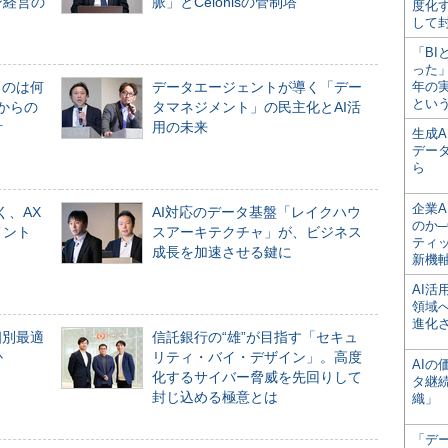
ン経営の
脈」とCelonisの管制塔
度化
して
「BI
った
ものは何
データエージェントが導く「デー
年の
とい
からの
タマネジメント」の民主化とAI活
計
用の未来
生成
デー
ら
企業A
く、AX
AI対応のデータ基盤「レイクハウ
のか─
メント
スアーキテクチャ」が、ビジネス
ティ
成長を加速させる鍵に
新機
AI
領域
進化
個別最適
信託銀行の“雄”が目指す「セキュ
か
リティ・バイ・デザイン」。高度
AI
化するサイバー脅威を先回りして
タ継
封じ込める極意とは
織」
「デ