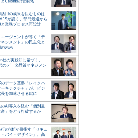
とCelonisの管制塔
AI活用の成果を阻むものは
AJSが説く、部門最適から
却と業務プロセス再設計
タエージェントが導く「デ
マネジメント」の民主化と
用の未来
san社の実践知に基づく、
時代のデータ品質マネジメン
対応のデータ基盤「レイクハ
アーキテクチャ」が、ビジ
成長を加速させる鍵に
業のAI導入を阻む「個別最
遺産」をどう打破するか
行の“雄”が目指す「セキュ
ィ・バイ・デザイン」。高