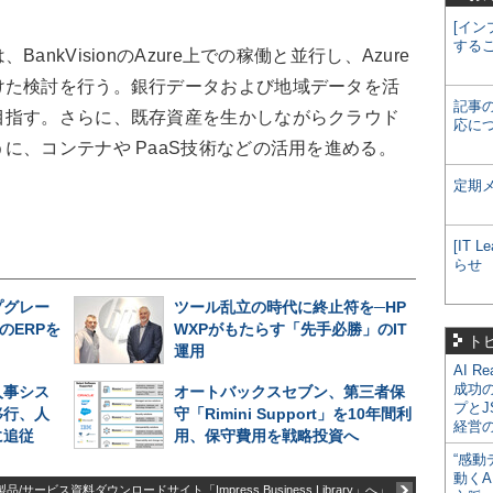
[イン
する
kVisionのAzure上での稼働と並行し、Azure
けた検討を行う。銀行データおよび地域データを活
記事
目指す。さらに、既存資産を生かしながらクラウド
応に
に、コンテナや PaaS技術などの活用を進める。
定期
[IT
らせ
プグレー
ツール乱立の時代に終止符を─HP
のERPを
WXPがもたらす「先手必勝」のIT
ト
運用
AI R
成功
人事シス
オートバックスセブン、第三者保
プとJ
移行、人
守「Rimini Support」を10年間利
経営
に追従
用、保守費用を戦略投資へ
“感動
動くA
品/サービス資料ダウンロードサイト「Impress Business Library」へ」