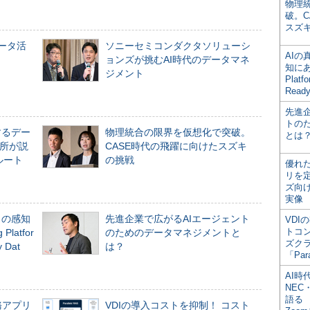
物理
破。C
スズ
データ活
ソニーセミコンダクタソリューシ
AI
ョンズが挑むAI時代のデータマネ
知にある
ジメント
Plat
Read
先進
トの
するデー
物理統合の限界を仮想化で突破。
とは
所が説
CASE時代の飛躍に向けたスズキ
ルート
の挑戦
優れ
リを
ズ向
実像
」の感知
先進企業で広がるAIエージェント
VDI
トコ
Platfor
のためのデータマネジメントと
ズク
Dat
は？
「Par
AI時
NEC・
語る
務アプリ
VDIの導入コストを抑制！ コスト