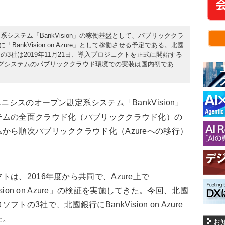
システム「BankVision」の稼働基盤として、パブリッククラ
「BankVision on Azure」として稼働させる予定である。北國
3社は2019年11月21日、導入プロジェクトを正式に開始する
グシステムのパブリッククラウド環境での実装は国内初であ
シスのオープン勘定系システム「BankVision」
テムの全面クラウド化（パブリッククラウド化）の
から順次パブリッククラウド化（Azureへの移行）
、2016年度から共同で、Azure上で
Vision on Azure」の検証を実施してきた。今回、北國
の3社で、北國銀行にBankVision on Azure
た。
お