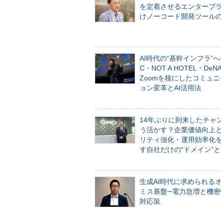
を定着させるエンタープ
けノーコード開発ツール
AI時代の“基幹インフラ”へ
C・NOT A HOTEL・De
Zoomを核にしたコミュ
ョン変革とAI活用法
14年ぶりに到来したチャ
う活かす？企業価値向上
リティ強化・運用効率化
す自社だけの“ドメイン”
生成AI時代に求められる
ミス基盤─電力急増と機密
対応策