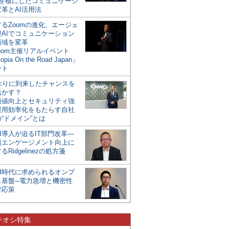
mを核にしたコミュニケーシ
革とAI活用法
るZoomの進化、エージェ
型AIでコミュニケーション
領域を変革
oom主催リアルイベント
opia On the Road Japan」
ート
年ぶりに到来したチャンスを
活かす？
価値向上とセキュリティ強
運用効率化をもたらす自社
“ドメイン”とは
I導入が迫るIT部門改革―
員エンゲージメント向上に
るRidgelinezの処方箋
AI時代に求められるオンプ
ス基盤─電力急増と機密性
対応策
チオシ特集