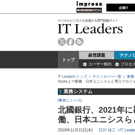
企業IT
デジタルビジネスを加速する専門情報サイト
経営課題
テクノ
トップ
ユーザー動向
プロセ
IT Leaders トップ
＞
テクノロジー一覧
＞
業務
Azure上で稼働、日本ユニシスらと導入プロジ
業務システム
[
事例ニュース
]
北國銀行、2021年
働、日本ユニシスら
2019年11月21日(木)
日川 佳三（IT Lead