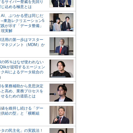
するサイバー脅威を先回り
封じ込める極意とは
とAI、ぶつかる壁は同じだ
」─東急レクリエーション5
実践が示す「データ整備」
う現実解
AI活用の第一歩はマスター
タマネジメント（MDM）か
Iの95％はなぜ使われない
Qlikが提唱するエージェン
ックAIによるデータ統合の
軸
活用を業務補助から意思決定
へと高め、業務プロセスを
させるための道筋とは
の価値を維持し続ける「デー
続供給の型」と「横断組
ータの民主化」の実践法！