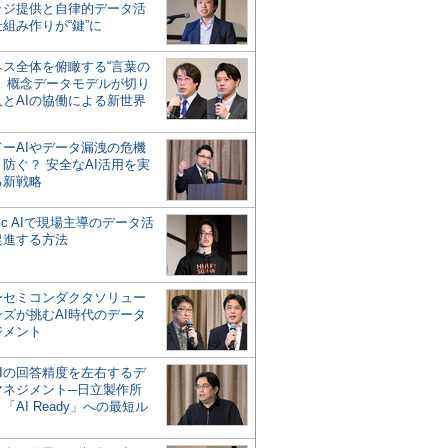
ッジ提供と自律的データ活
組み作りが“鍵”に
ネス全体を俯瞰する“言葉の
”、概念データモデルが切り
人とAIの協働による新世界
？
ドーAIやデータ漏洩の危機
防ぐ？ 安全なAI活用を実
る新戦略
ntic AIで現場主導のデータ活
促進する方法
ーセミコンダクタソリュー
ンズが挑むAI時代のデータ
ジメント
AIの回答精度を左右するデ
マネジメント─日立製作所
「AI Ready」への最短ル