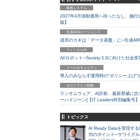
業務システム
2027年4月強制適用へ待ったなし、施行迫
版】
生成AI/AIエージェント
成否のカギは「データ基盤」に─生成AI時代
フィジカルAI
AI/ロボット─Society 5.0に向けた社会実
メールセキュリティ
導入のみならず運用時の“ポリシー上げ”が肝心
ゼロトラスト戦略
ランサムウェア、AI詐欺…最新脅威に抗
ーハイジーン]【IT Leaders特別編集号】
トピックス
AI Ready Dataを実現す
功のポイント─サワイグル