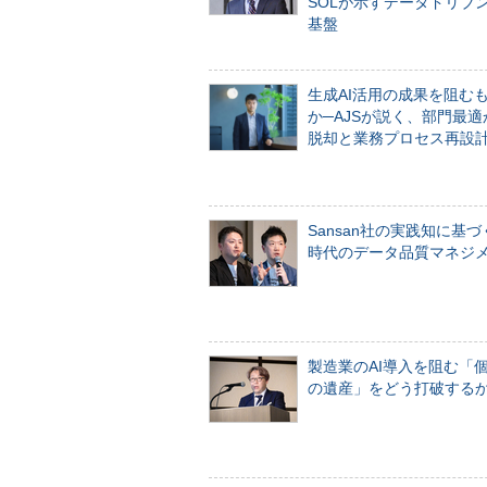
SOLが示すデータドリブ
基盤
生成AI活用の成果を阻む
か─AJSが説く、部門最適
脱却と業務プロセス再設
Sansan社の実践知に基づ
時代のデータ品質マネジ
製造業のAI導入を阻む「
の遺産」をどう打破する