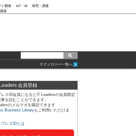
フト開発
IoT・AI
研究・調査
講座
テクノロジー一覧へ
 Leaders 会員登録
レスID会員になるとIT Leadersの会員限定
記事を読むことができます。
Leadersのメルマガを購読できます
ss Business Library
もご利用いただけま
ンプレスIDとは