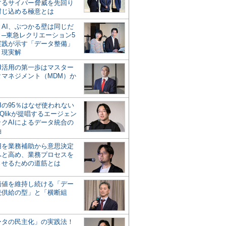
するサイバー脅威を先回り
封じ込める極意とは
とAI、ぶつかる壁は同じだ
」─東急レクリエーション5
実践が示す「データ整備」
う現実解
AI活用の第一歩はマスター
タマネジメント（MDM）か
Iの95％はなぜ使われない
Qlikが提唱するエージェン
ックAIによるデータ統合の
軸
活用を業務補助から意思決定
へと高め、業務プロセスを
させるための道筋とは
の価値を維持し続ける「デー
続供給の型」と「横断組
ータの民主化」の実践法！