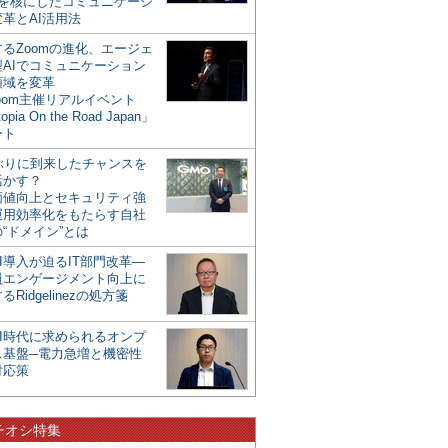
mを核にしたコミュニケーシ
革とAI活用法
るZoomの進化、エージェ
型AIでコミュニケーション
領域を変革
oom主催リアルイベント
opia On the Road Japan」
ート
年ぶりに到来したチャンスを
活かす？
価値向上とセキュリティ強
運用効率化をもたらす自社
“ドメイン”とは
I導入が迫るIT部門改革―
員エンゲージメント向上に
るRidgelinezの処方箋
AI時代に求められるオンプ
ス基盤─電力急増と機密性
対応策
チオシ特集