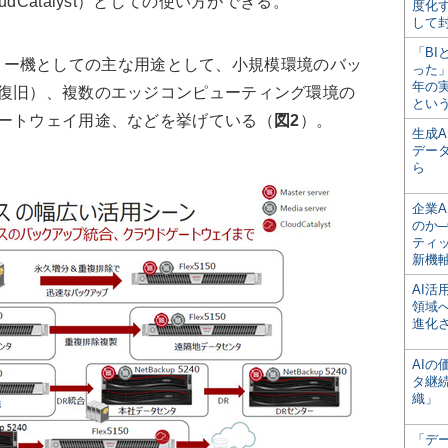
dCatalyst）としての使い方ができる。
度化
して
「BI
リー機としての主な用途として、小規模環境のバッ
った
年の
害復旧）、複数のエッジコンピューティング環境の
とい
ゲートウェイ用途、などを挙げている（
図2
）。
生成
デー
ら
企業A
のか─
ティ
新機
AI
領域
進化
AI
タ継
織」
「デ