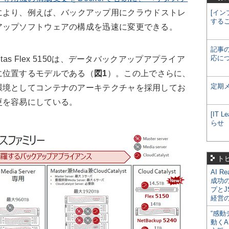
により、例えば、バックアップ用にクラウドストレ
[イン
する
アップソフトウェアの構成を迅速に変更できる。
記事
応に
s Flex 5150は、データバックアップアプライア
に位置するモデルである（
図1
）。この上でさらに、
定期
環境としてコンテナのアーキテクチャを採用してお
更を容易にしている。
[IT
らせ
ト
AI R
成功
プとJ
経営
“感動
動くA