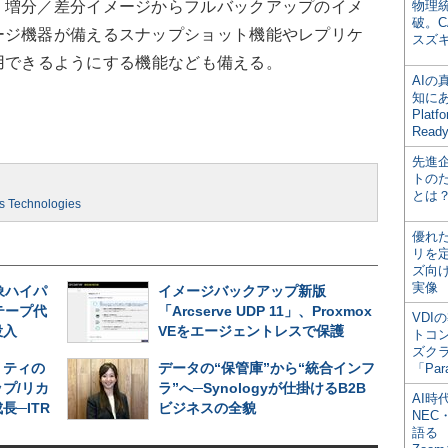
。増分／差分イメージからフルバックアップのイメ
物理
破。C
ージ機器が備えるスナップショット機能やレプリケ
スズ
ら利用できるようにする機能なども備える。
AI
知にある
Plat
Read
先進
トの
とは
as Technologies
優れ
リを
ズ向
実像
象ハイパ
イメージバックアップ新版
テープ代
「Arcserve UDP 11」、Proxmox
VDI
投入
VEをエージェントレスで保護
トコ
ズク
リティの
データの“保管庫”から“統合インフ
「Par
プ/リカ
ラ”へ─Synologyが仕掛けるB2B
AI時
長─ITR
ビジネスの全貌
NEC・
語る