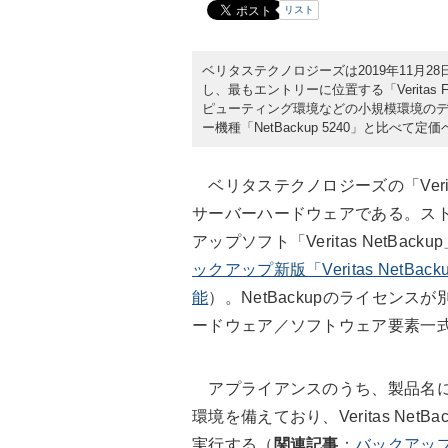
リスト
ベリタステクノロジーズは2019年11月
し、最もエントリーに位置する「Veritas
ピューティング環境などの小規模環境の
ー機種「NetBackup 5240」と比べて
ベリタステクノロジーズの「Verita
サーバーハードウェアである。ス
アップソフト「Veritas NetBa
ックアップ新版「Veritas NetB
能
）。NetBackupのライセン
ードウェア／ソフトウェア要素一
アプライアンスのうち、製品名に「F
環境を備えており、Veritas Ne
実行する（
関連記事
：
バックアップ