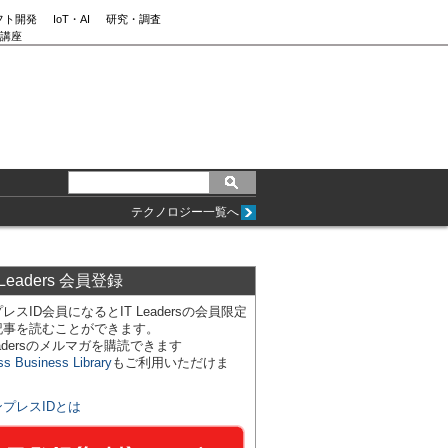
フト開発
IoT・AI
研究・調査
講座
テクノロジー一覧へ
 Leaders 会員登録
レスID会員になるとIT Leadersの会員限定
記事を読むことができます。
Leadersのメルマガを購読できます
ss Business Library
もご利用いただけま
ンプレスIDとは