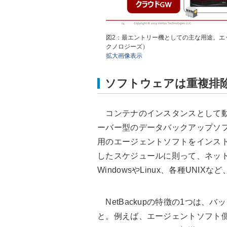
図2：最エントリー機としての主な用途。エ
クノロジーズ）
拡大画像表示
ソフトウェアは重複排
コンテナのインスタンスとして動作させ
ーバー型のデータバックアップソ
用のエージェントソフトをインス
したスケジュールに則って、ネッ
WindowsやLinux、各種UNI
NetBackupの特徴の1つは、
と。例えば、エージェントソフト