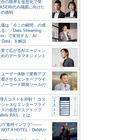
統合の限界を仮想化で突
ASE時代の飛躍に向けた
キの挑戦
の真価は「今この瞬間」の感
。「Data Streaming
form」で実現する「AI
y Data」を解説
企業で広がるAIエージェン
ためのデータマネジメント
？
たユーザー体験で業務アプ
定着させるエンタープライ
けノーコード開発ツールの
の導入コストを抑制！ コス
ンシャスなエンタープライ
ラスの仮想デスクトップ
allels RAS」とは
代の“基幹インフラ”へ──
NOT A HOTEL・DeNAが