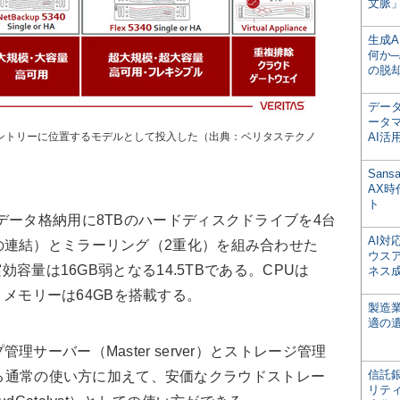
文脈」
生成
何か─
の脱
デー
ータ
付け。最もエントリーに位置するモデルとして投入した（出典：ベリタステクノ
AI活
San
AX
ト
ータ格納用に8TBのハードディスクドライブを4台
AI
の連結）とミラーリング（2重化）を組み合わせた
ウス
効容量は16GB弱となる14.5TBである。CPUは
ネス
）で、メモリーは64GBを搭載する。
製造
適の
ーバー（Master server）とストレージ管理
信託銀
を兼ねる通常の使い方に加えて、安価なクラウドストレー
リテ