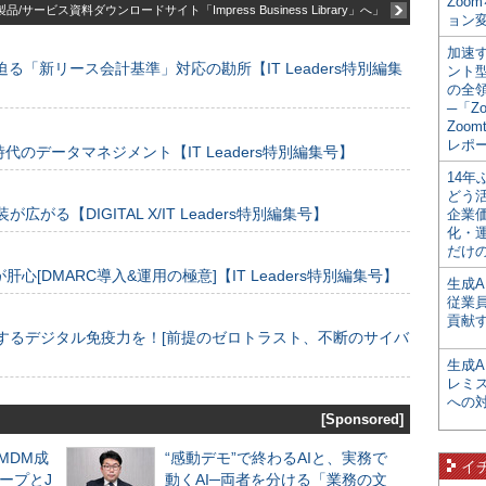
Zoo
品/サービス資料ダウンロードサイト「Impress Business Library」へ」
ョン変
加速す
る「新リース会計基準」対応の勘所【IT Leaders特別編集
ント
の全
─「Z
Zoomt
レポ
のデータマネジメント【IT Leaders特別編集号】
14
どう
装が広がる【DIGITAL X/IT Leaders特別編集号】
企業
化・
だけの
[DMARC導入&運用の極意]【IT Leaders特別編集号】
生成A
従業
貢献す
するデジタル免疫力を！[前提のゼロトラスト、不断のサイバ
生成
レミ
への
[Sponsored]
るMDM成
“感動デモ”で終わるAIと、実務で
イ
ープとJ
動くAI─両者を分ける「業務の文