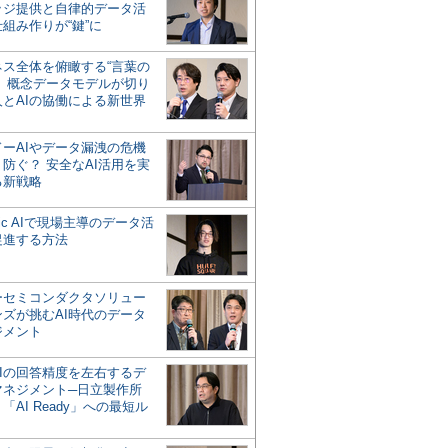
ッジ提供と自律的データ活
組み作りが“鍵”に
ネス全体を俯瞰する“言葉の
”、概念データモデルが切り
人とAIの協働による新世界
？
ドーAIやデータ漏洩の危機
防ぐ？ 安全なAI活用を実
る新戦略
ntic AIで現場主導のデータ活
促進する方法
ーセミコンダクタソリュー
ンズが挑むAI時代のデータ
ジメント
AIの回答精度を左右するデ
マネジメント─日立製作所
「AI Ready」への最短ル