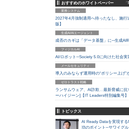
おすすめのホワイトペーパー
「製
業務システム
2027年4月強制適用へ待ったなし、施行迫
版】
生成AI/AIエージェント
成否のカギは「データ基盤」に─生成AI時代
フィジカルAI
AI/ロボット─Society 5.0に向けた社会実
メールセキュリティ
導入のみならず運用時の“ポリシー上げ”が肝心
ゼロトラスト戦略
ランサムウェア、AI詐欺…最新脅威に抗
ーハイジーン]【IT Leaders特別編集号】
トピックス
AI Ready Dataを実現す
功のポイント─サワイグル