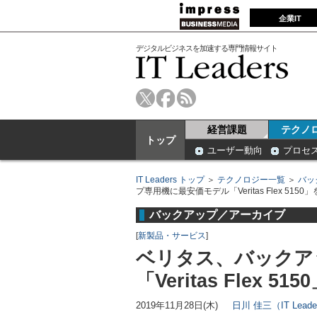
企業IT
デジタルビジネスを加速する専門情報サイト
経営課題
テクノ
トップ
ユーザー動向
プロセ
IT Leaders トップ
＞
テクノロジー一覧
＞
バッ
プ専用機に最安価モデル「Veritas Flex 5150
バックアップ／アーカイブ
[
新製品・サービス
]
ベリタス、バックア
「Veritas Flex 5
2019年11月28日(木)
日川 佳三（IT Lead