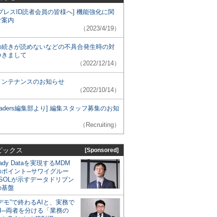
プレスID読者会員の皆様へ] 機能強化に関
ご案内
（2023/4/19）
の続きが読めないなどの不具合発生時の対
つきまして
（2022/12/14）
メンテナンスのお知らせ
（2022/10/14）
 Leaders編集部より] 編集スタッフ募集のお知
（Recruiting）
ピックス
[Sponsored]
eady Dataを実現するMDM
のポイント─サワイグルー
SOLが示すデータドリブン
の基盤
デモ”で終わるAIと、実務で
I─両者を分ける「業務の