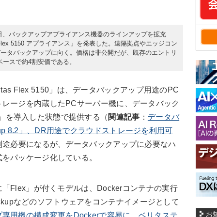
28日、バックアップアプライアンス機器のラインアップを拡充
 Flex 5150 アプライアンス」を発表した。遠隔拠点やエッジコン
データバックアップに向く。価格は非公開だが、既存のエントリ
定価ベースで約4割安価である。
s Flex 5150」は、データバックアップ用途のPC
トレージを内蔵したPCサーバー機に、データバック
ckup」を導入した状態で提供する（
関連記事
：
データバ
ackup 8.2」、DR用途でクラウドストレージを利用可
スが別途必要になるが、データバックアップに必要なハ
式をパッケージ化している。
lex」が付くモデルは、Dockerコンテナの実行
tBackupなどのソフトウェアをコンテナイメージとして
お
専用機の構成変更をDockerで容易に、ベリタステ