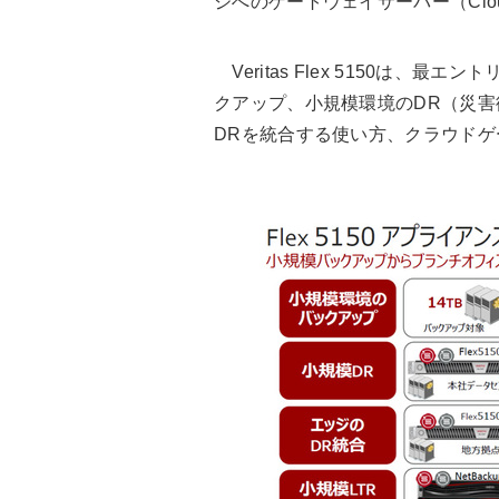
ジへのゲートウェイサーバー（Clou
Veritas Flex 5150
は、
最エント
クアップ、小規模環境のDR（災
DRを統合する使い方、クラウド