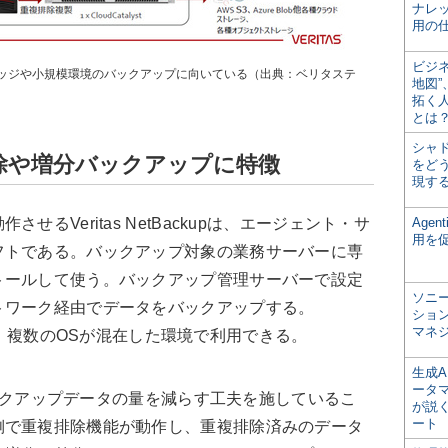
ナレ
用の仕
ビジ
ッジや小規模環境のバックアップに向いている（出典：ベリタステ
地図
拓く
とは
シャ
除や増分バックアップに特徴
をどう
現す
るVeritas NetBackupは、エージェント・サ
Age
用を
フトである。バックアップ対象の業務サーバーに専
トールして使う。バックアップ管理サーバーで設定
ソニ
トワーク経由でデータをバックアップする。
ショ
マネ
Xなど、複数のOSが混在した環境で利用できる。
生成
ータ
バックアップデータの量を減らす工夫を施しているこ
が説く
ート
側で重複排除機能が動作し、重複排除済みのデータ