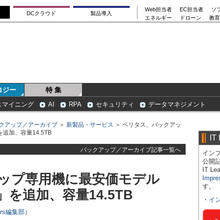
Web担当者
EC担当者
ソ
DCクラウド
製品導入
エネルギー
ドローン
教育
ロジー
特 集
スマイニング
AI
RPA
セキュリティ
データマネジメント
クアップ／アーカイブ
＞
新製品・サービス
＞ ベリタス、バックアッ
」を追加、容量14.5TB
IT
バックアップ／アーカイブ記事一覧へ
インプ
公開
IT 
ップ専用機に最安価モデル
Impre
す。
150」を追加、容量14.5TB
・
イ
ers編集部）