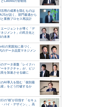
とCelonisの管制塔
AI活用の成果を阻むものは
AJSが説く、部門最適から
却と業務プロセス再設計
タエージェントが導く「デ
マネジメント」の民主化と
用の未来
san社の実践知に基づく、
時代のデータ品質マネジメン
対応のデータ基盤「レイクハ
アーキテクチャ」が、ビジ
成長を加速させる鍵に
業のAI導入を阻む「個別最
遺産」をどう打破するか
行の“雄”が目指す「セキュ
ィ・バイ・デザイン」。高