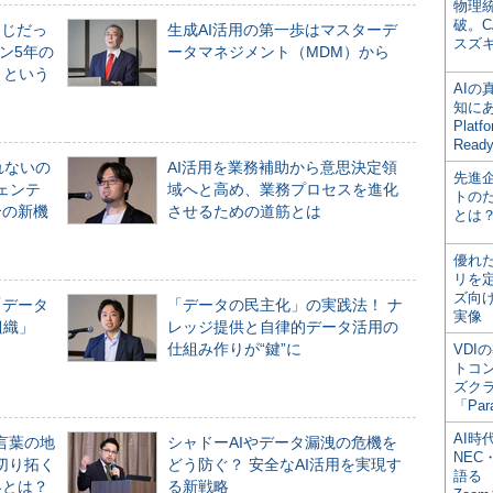
物理
破。C
同じだっ
生成AI活用の第一歩はマスターデ
スズ
ン5年の
ータマネジメント（MDM）から
」という
AI
知にある
Plat
Read
れないの
AI活用を業務補助から意思決定領
先進
ジェンテ
域へと高め、業務プロセスを進化
トの
合の新機
させるための道筋とは
とは
優れ
リを
ズ向
「データ
「データの民主化」の実践法！ ナ
実像
組織」
レッジ提供と自律的データ活用の
仕組み作りが“鍵”に
VDI
トコ
ズク
「Par
AI時
言葉の地
シャドーAIやデータ漏洩の危機を
NEC・
切り拓く
どう防ぐ？ 安全なAI活用を実現す
語る
界とは？
る新戦略