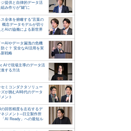
ッジ提供と自律的データ活
組み作りが“鍵”に
ネス全体を俯瞰する“言葉の
”、概念データモデルが切り
人とAIの協働による新世界
？
ドーAIやデータ漏洩の危機
防ぐ？ 安全なAI活用を実
る新戦略
ntic AIで現場主導のデータ活
促進する方法
ーセミコンダクタソリュー
ンズが挑むAI時代のデータ
ジメント
AIの回答精度を左右するデ
マネジメント─日立製作所
「AI Ready」への最短ル