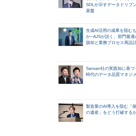
SOLが示すデータドリブ
基盤
生成AI活用の成果を阻む
か─AJSが説く、部門最適
脱却と業務プロセス再設
Sansan社の実践知に基づ
時代のデータ品質マネジ
製造業のAI導入を阻む「
の遺産」をどう打破する