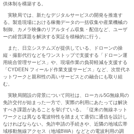
供体制を構築する。
実験局では、新たなデジタルサービスの開発を推進す
る。製造現場における稼働データの一括収集や産業機械の
制御、カメラ映像のリアルタイム収集・配信など、ユーザ
ーの経営課題を解決する実証を積極的に行う。
また、日立システムズが提供している、ドローンの操
縦・撮影代行などをワンストップで支援する「ドローン運
用統合管理サービス」や、現場作業の負荷軽減を支援する
「CYDEEN フィールド作業支援サービス」など、次世代ネ
ットワークと親和性の高いサービスとの融合にも取り組
む。
実験局開設の背景について同社は、ローカル5G無線局の
免許交付が始まった一方で、実際の利用にあたっては解決
すべき課題があることを挙げている。「従来の無線ネット
ワークとは異なる電波特性を踏まえて適切に通信を設計し
なければならない。免許申請の手続きや、近隣の地域広帯
域移動無線アクセス（地域BWA）などとの電波利用の調