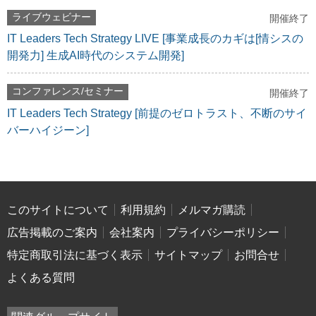
ライブウェビナー
開催終了
IT Leaders Tech Strategy LIVE [事業成長のカギは[情シスの
開発力] 生成AI時代のシステム開発]
コンファレンス/セミナー
開催終了
IT Leaders Tech Strategy [前提のゼロトラスト、不断のサイ
バーハイジーン]
このサイトについて
利用規約
メルマガ購読
広告掲載のご案内
会社案内
プライバシーポリシー
特定商取引法に基づく表示
サイトマップ
お問合せ
よくある質問