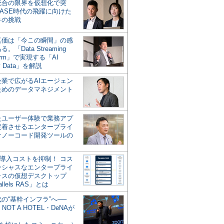
統合の限界を仮想化で突
ASE時代の飛躍に向けた
キの挑戦
の真価は「今この瞬間」の感
。「Data Streaming
form」で実現する「AI
y Data」を解説
企業で広がるAIエージェン
ためのデータマネジメント
？
たユーザー体験で業務アプ
定着させるエンタープライ
けノーコード開発ツールの
の導入コストを抑制！ コス
ンシャスなエンタープライ
ラスの仮想デスクトップ
allels RAS」とは
代の“基幹インフラ”へ──
NOT A HOTEL・DeNAが