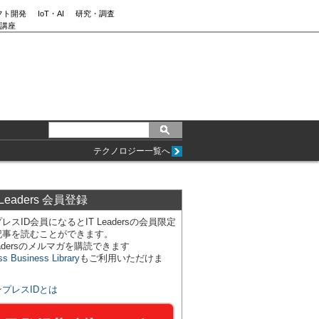
フト開発
IoT・AI
研究・調査
講座
テクノロジー一覧へ
 Leaders 会員登録
レスID会員になるとIT Leadersの会員限定
記事を読むことができます。
Leadersのメルマガを購読できます
ss Business Library
もご利用いただけま
ンプレスIDとは