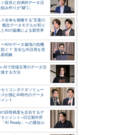
ッジ提供と自律的データ活
組み作りが“鍵”に
ネス全体を俯瞰する“言葉の
”、概念データモデルが切り
人とAIの協働による新世界
？
ドーAIやデータ漏洩の危機
防ぐ？ 安全なAI活用を実
る新戦略
ntic AIで現場主導のデータ活
促進する方法
ーセミコンダクタソリュー
ンズが挑むAI時代のデータ
ジメント
AIの回答精度を左右するデ
マネジメント─日立製作所
「AI Ready」への最短ル