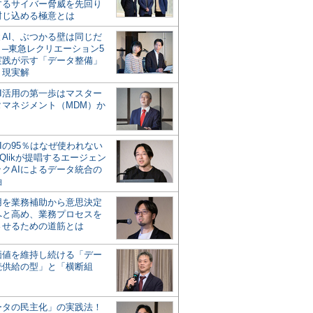
するサイバー脅威を先回り
封じ込める極意とは
とAI、ぶつかる壁は同じだ
」─東急レクリエーション5
実践が示す「データ整備」
う現実解
AI活用の第一歩はマスター
タマネジメント（MDM）か
Iの95％はなぜ使われない
Qlikが提唱するエージェン
ックAIによるデータ統合の
軸
活用を業務補助から意思決定
へと高め、業務プロセスを
させるための道筋とは
の価値を維持し続ける「デー
続供給の型」と「横断組
ータの民主化」の実践法！