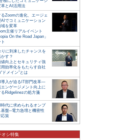
mを核にしたコミュニケーシ
革とAI活用法
るZoomの進化、エージェ
型AIでコミュニケーション
領域を変革
oom主催リアルイベント
opia On the Road Japan」
ート
年ぶりに到来したチャンスを
活かす？
価値向上とセキュリティ強
運用効率化をもたらす自社
“ドメイン”とは
I導入が迫るIT部門改革―
員エンゲージメント向上に
るRidgelinezの処方箋
AI時代に求められるオンプ
ス基盤─電力急増と機密性
対応策
チオシ特集