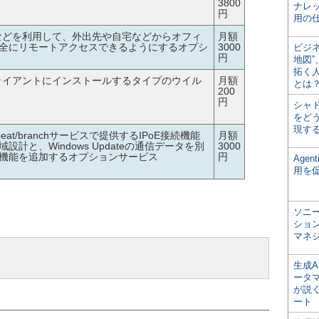
3800
ナレ
円
用の仕
などを利用して、外出先や自宅などからオフィ
月額
全にリモートアクセスできるようにするオプシ
3000
ビジ
円
地図
拓く
PCクライアントにインストールするタイプのウイル
月額
とは
200
円
シャ
をどう
現す
とbeat/branchサービスで提供するIPoE接続機能
月額
計と、Windows Updateの通信データを別
3000
機能を追加するオプションサービス
円
Age
用を
ソニ
ショ
マネ
生成
ータ
が説く
ート