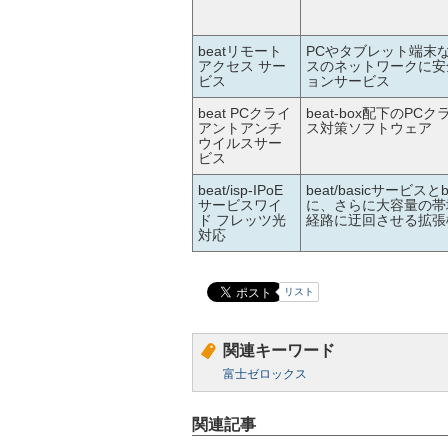
beatリモート
PCやタブレット端末
アクセス サー
スのネットワークに安
ビス
ョンサービス
beat PCクライ
beat-box配下の
アントアンチ
ス対策ソフトウェア
ウイルスサー
ビス
beat/isp-IPoE
beat/basicサービス
サービスワイ
に、さらに大容量の帯域設
ド フレッツ光
経路に迂回させる拡張
対応
リスト
関連キーワード
富士ゼロックス
関連記事