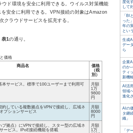
度化
ラウド環境を安全に利用できる。ウイルス対策機能
して
安全に利用できる。VPN接続の対象はAmazon
「BI
り、順次クラウドサービスを拡充する。
った
年の
とい
、
表1
の通り。
生成
デー
ら
品と価格
企業A
商品名
価格
のか─
（税
ティ
別）
新機
ビスの基本サービス。標準で100ユーザーまで利用可
月額
AI
1万
領域
9800
進化
円
ビスを契約している複数拠点をVPNで接続し、広域ネ
月額
AI
オプションサービス
8000
タ継
円
織」
ビス（ハブ拠点）にVPNで接続し、スター型の広域ネ
月額
サービス。IPoE接続機能を搭載
1万
「デ