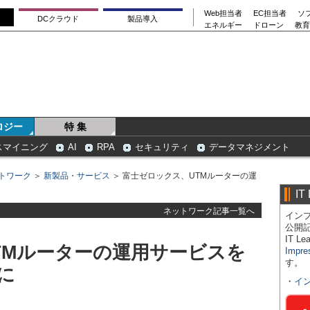
Web担当者
EC担当者
ソ
DCクラウド
製品導入
エネルギー
ドローン
教育
ロジー
特 集
スマイニング
AI
RPA
セキュリティ
データマネジメント
トワーク
＞
新製品・サービス
＞ 富士ゼロックス、UTMルーターの運
IT
ネットワーク記事一覧へ
インプ
公開
IT 
TMルーターの運用サービスを
Impre
す。
に
・
イ