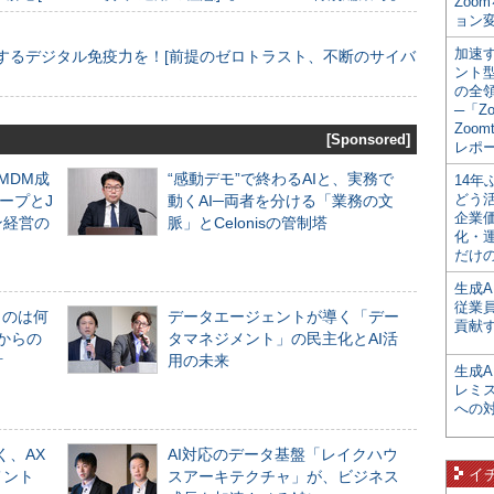
Zoo
ョン変
加速す
するデジタル免疫力を！[前提のゼロトラスト、不断のサイバ
ント
の全
─「Z
Zoomt
[Sponsored]
レポ
るMDM成
“感動デモ”で終わるAIと、実務で
14
どう
ープとJ
動くAI─両者を分ける「業務の文
企業
ン経営の
脈」とCelonisの管制塔
化・
だけの
生成A
従業
ものは何
データエージェントが導く「デー
貢献す
からの
タマネジメント」の民主化とAI活
計
用の未来
生成
レミ
への
く、AX
AI対応のデータ基盤「レイクハウ
イ
メント
スアーキテクチャ」が、ビジネス