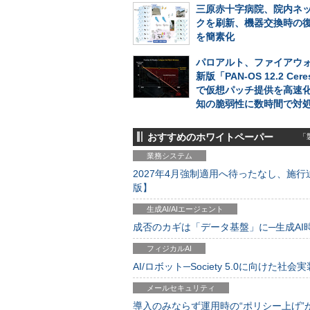
三原赤十字病院、院内ネ
クを刷新、機器交換時の
を簡素化
パロアルト、ファイアウォ
新版「PAN-OS 12.2 Cer
で仮想パッチ提供を高速
知の脆弱性に数時間で対
おすすめのホワイトペーパー
「製
業務システム
2027年4月強制適用へ待ったなし、施行迫
版】
生成AI/AIエージェント
成否のカギは「データ基盤」に─生成AI時代
フィジカルAI
AI/ロボット─Society 5.0に向けた社会実
メールセキュリティ
導入のみならず運用時の“ポリシー上げ”が肝心