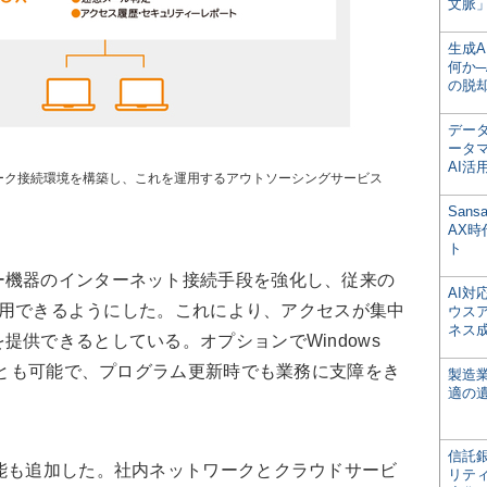
文脈」
生成
何か─
の脱
デー
ータ
AI活
ットワーク接続環境を構築し、これを運用するアウトソーシングサービス
San
AX
ト
機器のインターネット接続手段を強化し、従来の
AI
を利用できるようにした。これにより、アクセスが集中
ウス
ネス
提供できるとしている。オプションでWindows
ることも可能で、プログラム更新時でも業務に支障をき
製造
適の
信託銀
能も追加した。社内ネットワークとクラウドサービ
リテ