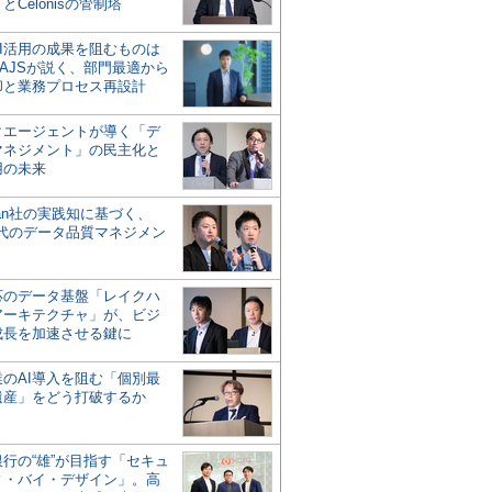
とCelonisの管制塔
AI活用の成果を阻むものは
AJSが説く、部門最適から
却と業務プロセス再設計
タエージェントが導く「デ
マネジメント」の民主化と
用の未来
san社の実践知に基づく、
時代のデータ品質マネジメン
対応のデータ基盤「レイクハ
アーキテクチャ」が、ビジ
成長を加速させる鍵に
業のAI導入を阻む「個別最
遺産」をどう打破するか
行の“雄”が目指す「セキュ
ィ・バイ・デザイン」。高