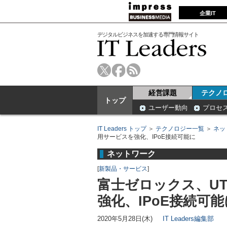
企業IT
デジタルビジネスを加速する専門情報サイト
経営課題
テクノ
トップ
ユーザー動向
プロセ
IT Leaders トップ
＞
テクノロジー一覧
＞
ネッ
用サービスを強化、IPoE接続可能に
ネットワーク
[
新製品・サービス
]
富士ゼロックス、U
強化、IPoE接続可能
2020年5月28日(木)
IT Leaders編集部