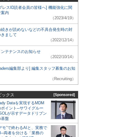
プレスID読者会員の皆様へ] 機能強化に関
ご案内
（2023/4/19）
の続きが読めないなどの不具合発生時の対
つきまして
（2022/12/14）
メンテナンスのお知らせ
（2022/10/14）
 Leaders編集部より] 編集スタッフ募集のお知
（Recruiting）
ピックス
[Sponsored]
eady Dataを実現するMDM
のポイント─サワイグルー
SOLが示すデータドリブン
の基盤
デモ”で終わるAIと、実務で
I─両者を分ける「業務の