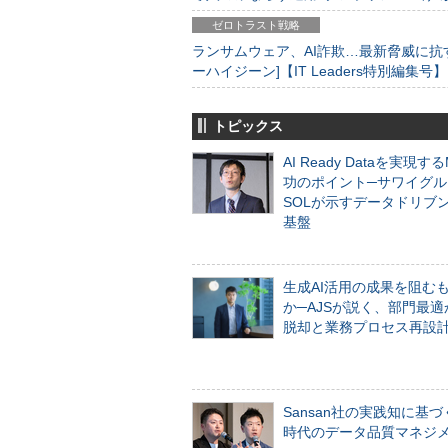
ゼロトラスト戦略
ランサムウェア、AI詐欺…最新脅威に抗
ーハイジーン]【IT Leaders特別編集号】
トピックス
AI Ready Dataを実現す
功のポイント─サワイグル
SOLが示すデータドリブ
基盤
生成AI活用の成果を阻む
か─AJSが説く、部門最適
脱却と業務プロセス再設
Sansan社の実践知に基づ
時代のデータ品質マネジ