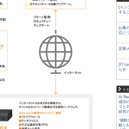
[イン
する
記事
応に
定期
[IT
らせ
ト
AI R
成功
プとJ
経営
“感動
動くA