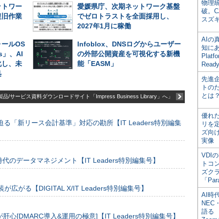
物理
ットワー
愛媛県庁、次期ネットワーク基盤
破。C
復旧作業
でゼロトラストを全面採用し、
スズ
2027年1月に稼働
AI
ールOS
Infoblox、DNSログからユーザー
知にある
es」、AI
の外部公開資産を可視化する新機
Plat
化し、未
能「EASM」
Read
処
先進
トの
とは
品/サービス資料ダウンロードサイト「Impress Business Library」へ」
優れ
る「新リース会計基準」対応の勘所【IT Leaders特別編集
リを
ズ向
実像
VDI
のデータマネジメント【IT Leaders特別編集号】
トコ
ズク
「Par
装が広がる【DIGITAL X/IT Leaders特別編集号】
AI時
NEC・
語る
[DMARC導入&運用の極意]【IT Leaders特別編集号】