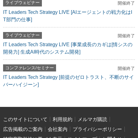
ライブウェビナー
開催終了
IT Leaders Tech Strategy LIVE [AIエージェントの戦力化はI
T部門の仕事]
ライブウェビナー
開催終了
IT Leaders Tech Strategy LIVE [事業成長のカギは[情シスの
開発力] 生成AI時代のシステム開発]
コンファレンス/セミナー
開催終了
IT Leaders Tech Strategy [前提のゼロトラスト、不断のサイ
バーハイジーン]
このサイトについて
利用規約
メルマガ購読
広告掲載のご案内
会社案内
プライバシーポリシー