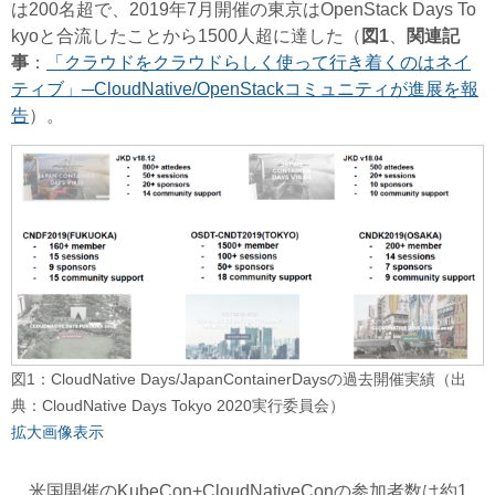
は200名超で、2019年7月開催の東京はOpenStack Days To
kyoと合流したことから1500人超に達した（
図1
、
関連記
事
：
「クラウドをクラウドらしく使って行き着くのはネイ
ティブ」─CloudNative/OpenStackコミュニティが進展を報
告
）。
図1：CloudNative Days/JapanContainerDaysの過去開催実績（出
典：CloudNative Days Tokyo 2020実行委員会）
拡大画像表示
米国開催のKubeCon+CloudNativeConの参加者数は約1