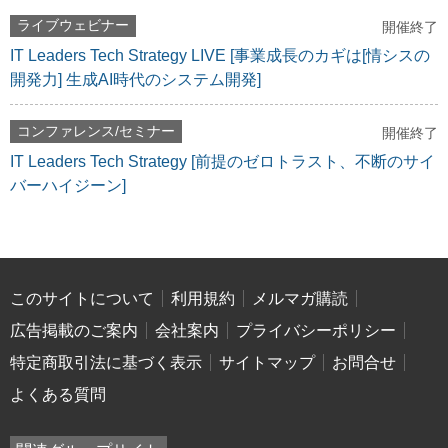
ライブウェビナー
開催終了
IT Leaders Tech Strategy LIVE [事業成長のカギは[情シスの
開発力] 生成AI時代のシステム開発]
コンファレンス/セミナー
開催終了
IT Leaders Tech Strategy [前提のゼロトラスト、不断のサイ
バーハイジーン]
このサイトについて
利用規約
メルマガ購読
広告掲載のご案内
会社案内
プライバシーポリシー
特定商取引法に基づく表示
サイトマップ
お問合せ
よくある質問