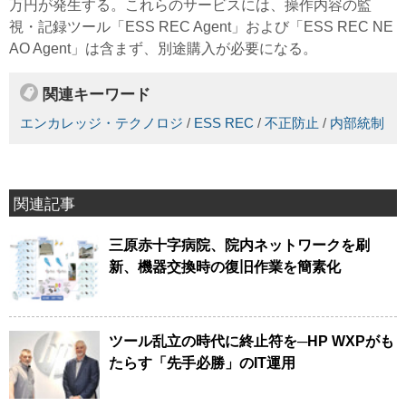
万円が発生する。これらのサービスには、操作内容の監
視・記録ツール「ESS REC Agent」および「ESS REC NE
AO Agent」は含まず、別途購入が必要になる。
関連キーワード
エンカレッジ・テクノロジ
/
ESS REC
/
不正防止
/
内部統制
関連記事
三原赤十字病院、院内ネットワークを刷
新、機器交換時の復旧作業を簡素化
ツール乱立の時代に終止符を─HP WXPがも
たらす「先手必勝」のIT運用