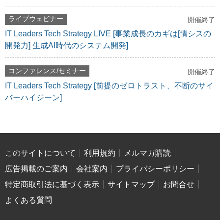
ライブウェビナー
開催終了
IT Leaders Tech Strategy LIVE [事業成長のカギは[情シスの
開発力] 生成AI時代のシステム開発]
コンファレンス/セミナー
開催終了
IT Leaders Tech Strategy [前提のゼロトラスト、不断のサイ
バーハイジーン]
このサイトについて
利用規約
メルマガ購読
広告掲載のご案内
会社案内
プライバシーポリシー
特定商取引法に基づく表示
サイトマップ
お問合せ
よくある質問