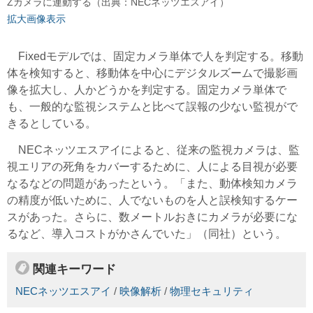
Zカメラに連動する（出典：NECネッツエスアイ）
拡大画像表示
Fixedモデルでは、固定カメラ単体で人を判定する。移動
体を検知すると、移動体を中心にデジタルズームで撮影画
像を拡大し、人かどうかを判定する。固定カメラ単体で
も、一般的な監視システムと比べて誤報の少ない監視がで
きるとしている。
NECネッツエスアイによると、従来の監視カメラは、監
視エリアの死角をカバーするために、人による目視が必要
なるなどの問題があったという。「また、動体検知カメラ
の精度が低いために、人でないものを人と誤検知するケー
スがあった。さらに、数メートルおきにカメラが必要にな
るなど、導入コストがかさんでいた」（同社）という。
関連キーワード
NECネッツエスアイ
/
映像解析
/
物理セキュリティ