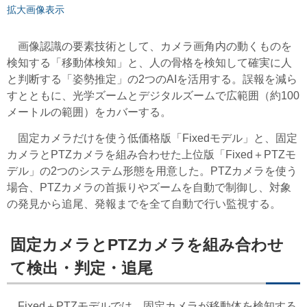
拡大画像表示
画像認識の要素技術として、カメラ画角内の動くものを
検知する「移動体検知」と、人の骨格を検知して確実に人
と判断する「姿勢推定」の2つのAIを活用する。誤報を減ら
すとともに、光学ズームとデジタルズームで広範囲（約100
メートルの範囲）をカバーする。
固定カメラだけを使う低価格版「Fixedモデル」と、固定
カメラとPTZカメラを組み合わせた上位版「Fixed＋PTZモ
デル」の2つのシステム形態を用意した。PTZカメラを使う
場合、PTZカメラの首振りやズームを自動で制御し、対象
の発見から追尾、発報までを全て自動で行い監視する。
固定カメラとPTZカメラを組み合わせ
て検出・判定・追尾
Fixed＋PTZモデルでは、固定カメラが移動体を検知する